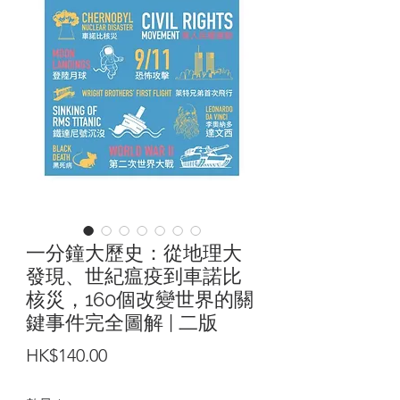
一分鐘大歷史：從地理大
發現、世紀瘟疫到車諾比
核災，160個改變世界的關
鍵事件完全圖解 | 二版
價
HK$140.00
格