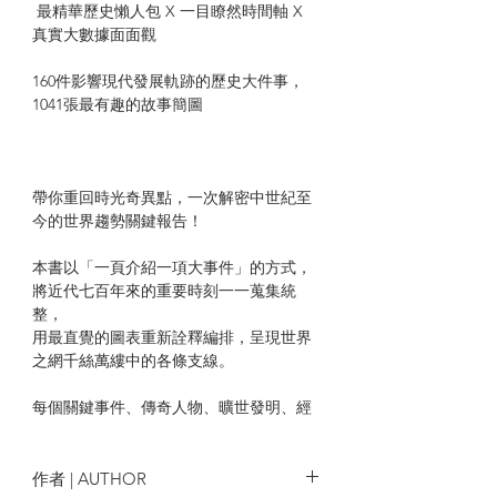
最精華歷史懶人包 X 一目瞭然時間軸 X
真實大數據面面觀
160件影響現代發展軌跡的歷史大件事，
1041張最有趣的故事簡圖
帶你重回時光奇異點，一次解密中世紀至
今的世界趨勢關鍵報告！
本書以「一頁介紹一項大事件」的方式，
將近代七百年來的重要時刻一一蒐集統
整，
用最直覺的圖表重新詮釋編排，呈現世界
之網千絲萬縷中的各條支線。
每個關鍵事件、傳奇人物、曠世發明、經
典戰役與文化轉捩點，
都有簡潔生動的解說、清楚有條理的時間
軸分析，和相關的大數據分享，
作者 | AUTHOR