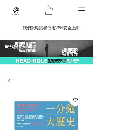
​我們鼓勵讀者使用VPN安全上網