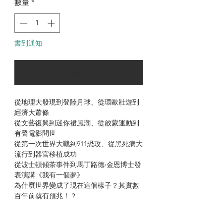
數量
*
書到通知
可以訂購時通知我
從地理大發現到登陸月球、從環歐壯遊到
經濟大蕭條
從文藝復興到迷你裙風潮、從啟蒙運動到
有聲電影問世
從第一次世界大戰到911恐攻、從黑死病大
流行到器官移植成功
從波士頓傾茶事件到馬丁路德‧金恩博士發
表演講《我有一個夢》
為什麼世界變成了現在這個樣子？其實數
百年前就有預兆！？