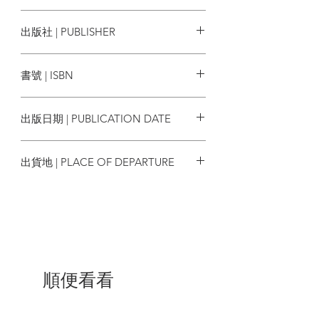
讓你一分鐘秒懂歷史的來龍去脈，領會人
類是如何從對知識、對未知世界的熱切渴
珊卓拉．勞倫斯 Sandra Lawrence
出版社 | PUBLISHER
望，逐步邁向文明與社會的璀璨時代；
又如何從帝國之間的權力競賽，輕易變質
創意市集
為犧牲慘烈的世界大戰。
書號 | ISBN
只有察覺箇中道理及關聯，辨清歷史的因
9786267488737
與果，
出版日期 | PUBLICATION DATE
我們才能避免重蹈覆轍，為所有生命的未
來，找到最正確的可能方向。
2022/11/10
出貨地 | PLACE OF DEPARTURE
| 目錄 |
台灣
前言
近代早期
地理大發現
黑死病
順便看看
英法百年戰爭：阿金庫爾戰役
文藝復興
阿茲特克帝國