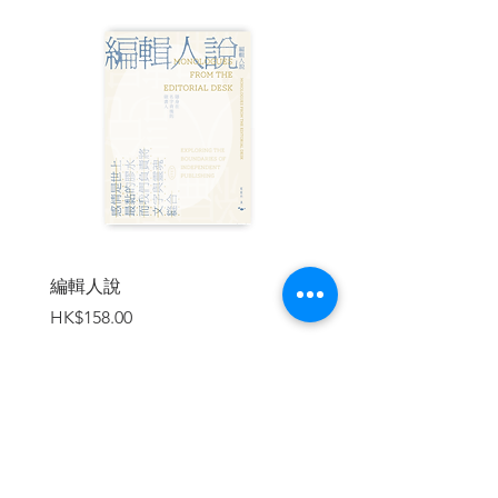
傳奇大師達文西
文明里程碑：印刷術
西斯汀禮拜堂的創世傑作
馬丁．路德與宗教改革
英文版聖經問世
哥白尼與日心說
英王理查三世之死
西班牙宗教裁判所
金帛盛會
蒙兀兒帝國
麥哲倫的環球航行
英王亨利八世的妻子們
編輯人說
賣書者言
童貞女王伊莉莎白一世
價格
價格
HK$158.00
HK$188.00
蔗糖黑暗史
蘇格蘭瑪麗女王
西班牙無敵艦隊
文豪威廉．莎士比亞
火藥陰謀案
海盜黃金時代
加入購物車
抵抗葡萄牙入侵的中非女王
鬱金香狂潮