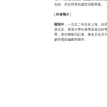
化的、共生同享的盛世流動華宴。
| 作者簡介 |
陳冠中，
一九五二年生於上海，自
居北京。香港大學社會學及政治科
學，曾任職報刊記者、著名文化月
參與電影編劇和製作。