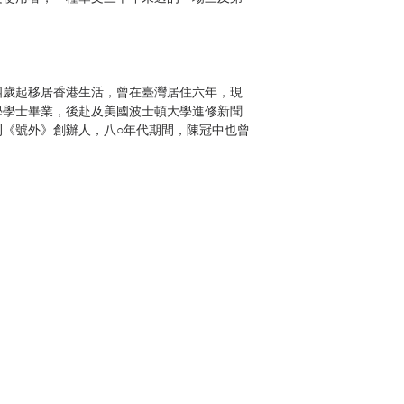
四歲起移居香港生活，曾在臺灣居住六年，現
學學士畢業，後赴及美國波士頓大學進修新聞
刊《號外》創辦人，八○年代期間，陳冠中也曾