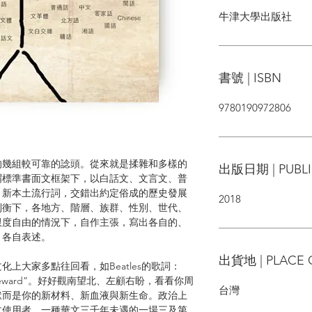
牛津大學出版社
書號 | ISBN
9780190972806
的幾組較可靠的諗頭。從來就是揉雜和多樣的
出版日期 | PUBLI
謂標準書面文框架下，以白話文、文言文、普
、新本土流行詞，交錯出約定俗成的歷史發展
2018
制衡下，各地方、階層、族群、性別、世代、
限度自由的情況下，自作主張，寫出各自的、
，各自表述。
出貨地 | PLACE 
上大家多點往回看，如Beatles的歌詞：
o go homeward”。好好觀南望北、左顧右盼，看看你周
台灣
獄而是你的新材料、新血液與新生命。政治上
文使用者，一種華文三千年未遇的一場三及第