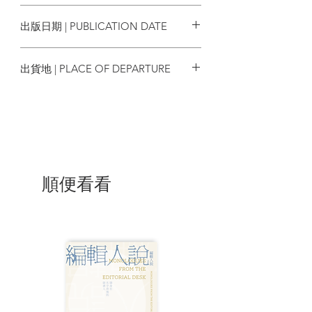
9789887107095
廿二 「孭鑊」祖師何伯祥與廿三 楊貴妃難
出版日期 | PUBLICATION DATE
忘的一夜
廿四 後生可畏，冒颱風通宵石澳海灘玩浪
2025/12
廿五 將道具儲放室佔為自家臥室
出貨地 | PLACE OF DEPARTURE
廿六 人生如戲，戲如人生
廿七 我與影片糾纏之夜
香港
廿八 土製衞星、遠征丹麥
廿九 掌握時機，爭取製作節目機遇
卅 East Meets West
卅一 重拾失去的自信和自尊心
卅二 踏上事業的新征途，迎接新的挑戰
卅三 「哥倫布督察」忽闖殯儀館，孝子閃
順便看看
入靈堂避難
卅四 黃錫照宣佈入駐麗的電視
卅五 「麗的電視」原英國班底迅速瓦解
卅六 借勢迅速完成 Regime Change（政
權交替）
卅七 粗口演繹還未夠班
卅八 電視台難得一遇的集體工業行動
卅九 「公益金百萬跳」
四十 職藝員業餘創作展覽會