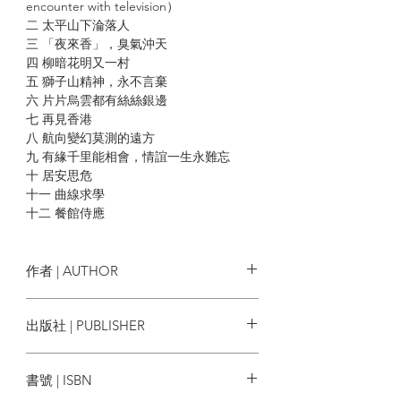
encounter with television）
二 太平山下淪落人
三 「夜來香」，臭氣沖天
四 柳暗花明又一村
五 獅子山精神，永不言棄
六 片片烏雲都有絲絲銀邊
七 再見香港
八 航向變幻莫測的遠方
九 有緣千里能相會，情誼一生永難忘
十 居安思危
十一 曲線求學
十二 餐館侍應
十三 「搵真銀」
十四 第一次參觀電視台
十五 踏上電視廣播事業之路
作者 | AUTHOR
十六 浪子回頭 Boomerang
十七 再見雪梨（Goodbye Sydney）
吳承歡
出版社 | PUBLISHER
十八 TVB 第一份臨時工：搜集敵台「情
報」
藍藍的天
十九 充滿幹勁，爭分奪秒
書號 | ISBN
二十 各路英雄，互顯神通
廿一 提早出現「天佑女皇」的意外