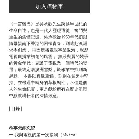
加入購物車
《一言難盡》是吳承歡先生跨越半世紀的
生命自述，也是一代人歷經遷徙、奮鬥與
重生的集體記憶。吳承歡從1950年代初跟
隨母親南下香港的困頓青春，到遠赴澳洲
求學創業， 再因廣播電視事業返港，親歷
電視廣播業初創的風雲； 無綫與麗的競爭
的黃金年代；見證了電視業一個時代的變
遷；最終定居澳洲雪梨，於報業中找到新
起點。 本書以真摯筆觸，刻劃在貧乏中堅
持、在機遇中轉身的草根韌性，不僅是個
人的生命紀實，更是獻給所有在歷史浪潮
中默默耕耘者的深情致意。
| 目錄 |
往事怎能忘記
一 我與電視的第一次接觸（My frst