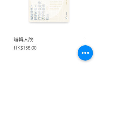
四十一 再見電視
| 內容節錄 |
卅
East Meets West
編輯人說
賣書者言
價格
價格
HK$158.00
HK$188.00
East meets West 這兩輯準備在中秋節假
期給明珠台（即TVB英文台）播出的節
目，最後敲定由劉家傑及林尚明擔任主
持，錄影日期和時間亦順利確定下來。可
惜錄影當日，劉家傑告知不能出席，只可
臨時另邀許冠文上陣（許冠文在此之前，
加入購物車
一直都是以青年導師、為人師表的形象出
現在電視上，（如主持校際問答或青年座
談節目）。這次樂意接受我這小小編導的
邀請，為我主持這一極不起眼，而且安排
於較低收視率的明珠台；公眾假期下午時
段播出的節目，的確感到非常意外。
繼續瀏覽
East meets West 播出後，相信知道的人