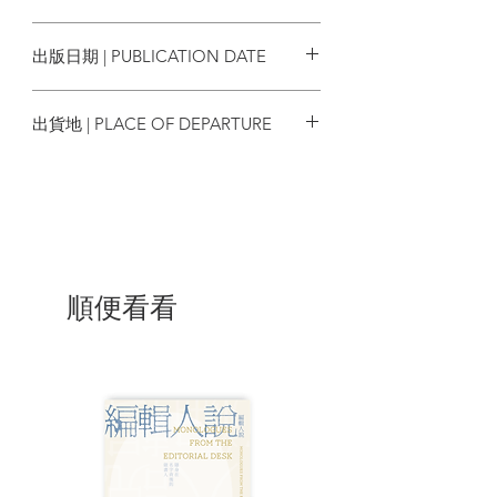
嘅客人之後 聚焦睇睇嗰張卡上面嘅一行字:
9789887588467
「咁大件事冇人講嘅？」......我個咀當時
出版日期 | PUBLICATION DATE
應該係「O」咗嘅，嘩！今次仲唔係考
牌？死未？
2023/05
出貨地 | PLACE OF DEPARTURE
至於我點樣解答該遊客嘅詢問，並非此文
嘅重點，假如日後有一本書 叫做《店長日
香港
記》嘅話，個答案可能就會喺其中一記。
話說當日一眾貴客 離場之後，我就被剛才
發生嘅答客問引發出百般滋味，因為喺同
一日較早時，已經有另一位從成都搵到來
太平山街嘅讀者，翻閱緊見山出版嗰幾本
書嘅時候問我:「這文章是用廣東話寫的
順便看看
嗎?」我望咗一眼佢手上揭緊嗰本《單人
床》，就答佢:「不全部都是廣東話，算是
帶粵語腔的白話吧， 香港式的中文是這樣
子的。」面上掛一個尷尬而不失禮貌的微
笑。呢位客人亦笑住回答，講一聲:「我很
喜歡這種語言，也很喜歡他唱的歌······」
手指指，指着燈下我哋嗰張鎮店海報。就
係一日兩次咁，畀人挑起本人一再肯定我