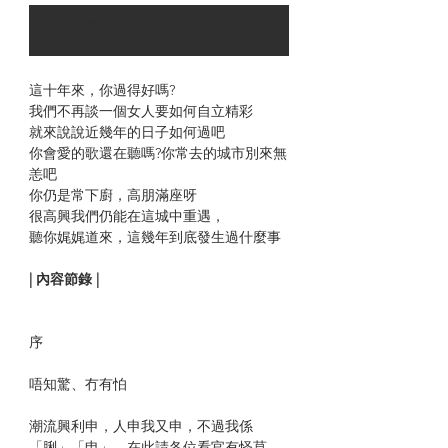
可以訂購時通知我
這十年來，你過得好嗎?
我們不再談一個女人要如何自立精彩
就來說說近幾年的日子如何過吧
你會愛的歌還在聽嗎?你常去的城市別來無
恙吧
你仍是常下廚，高朋滿座呀
很高興我們仍能在這城中重遇，
聽你娓娓道來，這幾年到底發生過什麼事
| 內容節錄 |
序
唔知驚、冇有怕
潮流興利申，人申我又申，不過我係
「脷」「申」，在此請各位看官有怪莫