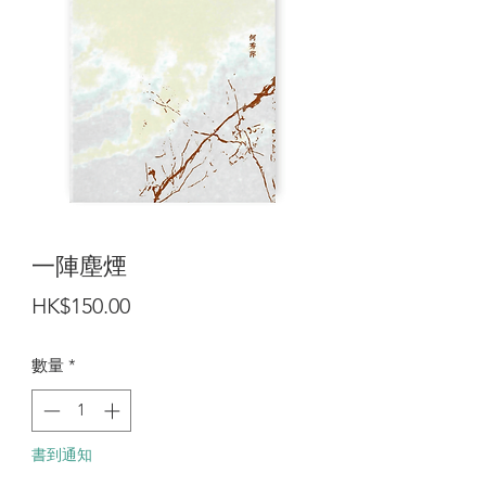
一陣塵煙
價
HK$150.00
格
數量
*
書到通知