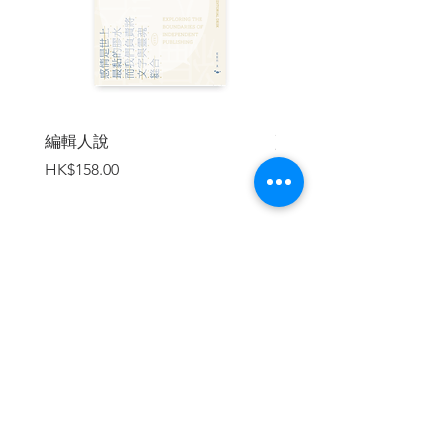
愛香港同香港話條筋。開關後嚟行書店嘅
廣東話人好多一聽就知唔係本地薑，一問
就知原來他來自廣州、澳門、汕頭或者深
圳等等。見到咁多新文青到店消費，又可
以畀我練口才，都可謂飲得杯落。
曾經被長輩話我「識埋啲鬼五馬六、唔三
編輯人說
賣書者言
唔四嘅朋友......」係喎，同我投緣嘅人全
價格
價格
HK$158.00
HK$188.00
部都「非正常人」，粒粒性格巨星，個個
牙尖嘴利。傾偈時嘅用字遣詞抵死啜核，
少啲急才都接唔住，亦都係同呢啲非主流
人類打交道得多，令我深深感到廣東話之
博大精深，莊諧並融，無論係音韻、字詞
運用、句子組成，可以將意思表達得既傳
加入購物車
神又到位嘅一種方言，我諗真係非廣東話
莫屬。戴定頭盔(又係港式潮語)講多句，可
能係我呢個不諳其他方言嘅港燦一廂情願
睹。
唔係人咁品嘅朋友之中，我最投契嘅係
「唔知驚」、「冇有怕」嗰兩款，寥寥可
數㗎咋。因為我都係同一類人，所以零舍