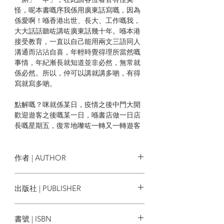
怪，呢本書嘅序我係用廣東話寫嘅，因為
係愛啊！喺香港出世、長大、工作嘅我，
大大話話聽咗講咗廣東話幾十年。喺本港
接受教育，一直以自己能用兩文三語同人
溝通而沾沾自喜，年輕時覺得理所當然嘅
事情，年紀漸長就知道並非必然，無常就
係必然。所以，仲可以講就講多啲，有得
寫就寫多啲。
點解嘅？咪就係某日，疫情之後中門大開
歡迎遊客之後嘅某一日，喺書店做一日店
長嘅星期五，復常地嚟咗一轉又一轉遊客
讀者，佢哋雀躍地自顧自留完倩影後就東
翻西翻，對書店嘅選書非常好奇。大陸同
胞們一 般都好直接問問題，問有冇呢本書
作者 | AUTHOR
嗰本書，做店長當然盡職解答。有一段 時
間撞啱舖頭有人滿之患，其實要人滿並不
何秀萍
出版社 | PUBLISHER
難，上層六個下層六個加埋一 打人就滿
瀉。咁嗰日滿員之際，有一位普通話顧客
見山書店
揚聲並揚起手上一張甫 士卡發問:「請問這
書號 | ISBN
句話是什麼意思？」我將找續交咗畀面前