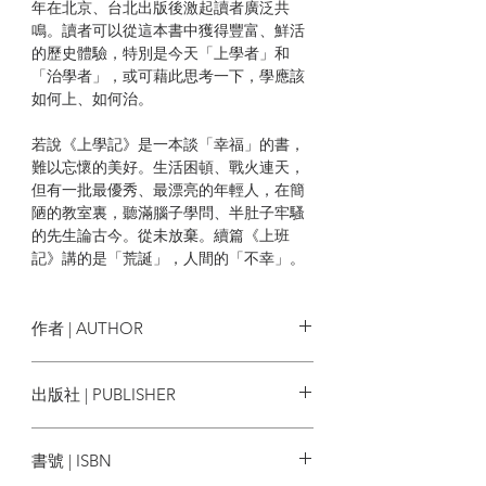
年在北京、台北出版後激起讀者廣泛共
鳴。讀者可以從這本書中獲得豐富、鮮活
的歷史體驗，特別是今天「上學者」和
「治學者」，或可藉此思考一下，學應該
如何上、如何治。
若說《上學記》是一本談「幸福」的書，
難以忘懷的美好。生活困頓、戰火連天，
但有一批最優秀、最漂亮的年輕人，在簡
陋的教室裏，聽滿腦子學問、半肚子牢騷
的先生論古今。從未放棄。續篇《上班
記》講的是「荒誕」，人間的「不幸」。
春風得意的新社會，自信滿滿、幹勁十
足。但在理想主義旗幟下，狂刮「瞎指揮
風」，一忽兒這樣、一忽兒那樣，做盡了
作者 | AUTHOR
荒唐。深深淺淺的，它釋放了人性最卑劣
的惡，無辜的人死去，真誠的人不得活。
何兆武 口述
出版社 | PUBLISHER
| 作者簡介 |
文靖 執筆
牛津大學出版社
書號 | ISBN
何兆武（1921–2021），一九三九年考入西
南聯大，五六年任中國社科院歷史學所助