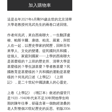
加入購物車
這是去年2021年6月剛99歲去世的北京清華
大學老教授何兆武先生的兩卷口述回憶。
作者何兆武，來自西南聯大，一生翻譯盧
梭、帕斯卡爾、康德、柏克、羅素，與哲
人在一起，以歷史學家的閱歷，回眸百年
來學人、文化的變遷。從民國到共和國，
從個人、家庭到國家⋯⋯上學的西南聯大
是甚麼樣的？上班的歷史所、清華大學是
甚麼樣的？學生讀甚麼？學者教甚麼？民
國教育是甚麼樣的？共和國的運動是甚麼
樣的？何兆武口述《上學記》《上班
記》，是二十世紀中國讀書人的心靈史。
上卷《上學記》（增訂本）敘述的儘管只
是1920 -1940年代末不足30年間他學生時
期的陳年往事，卻蘊含著一個飽經滄桑的
老人對整個20世紀歷史的反思。初版2006