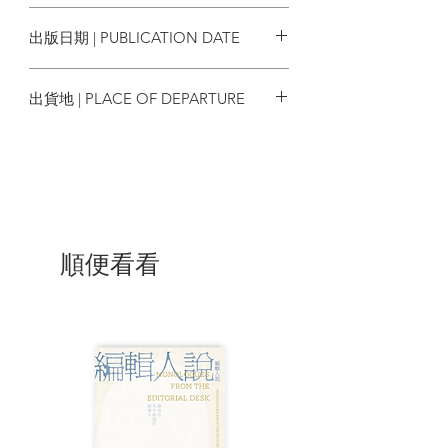
9789887615156
理研究員、研究員，八六年後任清華大學
出版日期 | PUBLICATION DATE
思想文化研究所教授。著有《歷史理性批
判散論》《歷史與歷史學》，翻譯盧梭
2022/03
《社會契約論》、帕斯卡爾《思想錄》、
出貨地 | PLACE OF DEPARTURE
康德《歷史理性批判文集》、柏克《法國
大革命反思》、羅素《西方哲學史》等。
香港
文靖，本名文靜，畢業於清華大學，曾任
北京三聯書店編輯，現為自由撰稿人。
順便看看