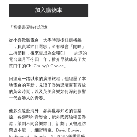
加入購物車
「音樂書寫時代記憶」
從小喜歡聽電台，大學時期擔任廣播義
工，負責幫節目選歌，至有機會「開咪」
主持節目，後來更成為全職DJ ── 志淙的
電台歲月至今四十年，推介早就成為了大
眾口中的Chi Chung’s Choice。
回望這一路以來的廣播旅程，他經歷了本
地電台的革新，見證了香港樂壇百花齊放
的黃金時期，以及英美音樂如何深刻影響
一代香港人的青春。
他多次遠赴海外，參與世界知名的音樂
節、各類型的音樂會，把外國經驗帶回香
港，策劃不同音樂節目、計劃；又曾經訪
問坂本龍一、細野晴臣、David Bowie、
Radiohead、Suede、AURORA等重量級