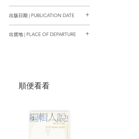
專業推介
9789888846238
出版日期 | PUBLICATION DATE
「他是一部行走的音樂字典，更是口袋載
滿音符的傳道人。」
2026/01
──俞琤（資深創作人）
出貨地 | PLACE OF DEPARTURE
「對音樂，矢志不渝。愛音樂，義無反
香港
顧。志淙跟音樂，共生共存。」
──鄭秀文Sammi（歌手）
「音樂拯救了他，他能夠用以回報的，是
守住『我還能再看到幾次滿月』的決心，
用音樂抱抱自己，感染他人。說到底，音
順便看看
樂，不只是音樂，它是志淙的 Soundtrack
to life。」
──吳俊雄（流行文化學者）
俞琤（資深創作人）
朱明銳（突破人／傳媒工作者）
吳俊雄（流行文化學者）
林姍姍（DJ／歌手／經理人／製作人）