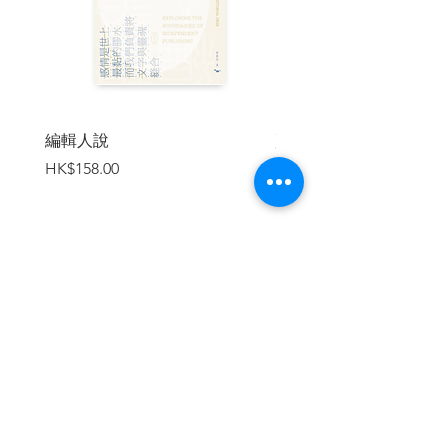
Tina劉天蘭（形象及服裝總監／寫作人／
跨媒體創作人／策展人／香港電影美術學
會副會長）
Sammi 鄭秀文（歌手）
馮禮慈（資深樂評人／畫家）
周耀輝（詞人／學者）
劉偉民
編輯人說
賣書者言
康家俊（音樂會監製／創作總監）
價格
價格
HK$158.00
HK$188.00
袁智聰（資深樂評人／音樂媒體工作者）
Vicky馮穎琪（作曲／作詞人／監製／策展
人／藝術家）
米哈（作家）
Oscar李文曦（電台DJ／詞人／多媒體創
作人）
加入購物車
鍾說
Harriet Tam（音樂人）
祝紫嫣 （電影人）
陳啓泰醫生（精神科專科醫生／填詞人／
作家）
| 目錄 |