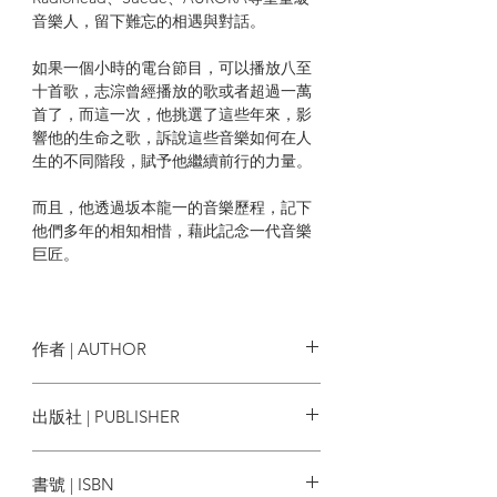
音樂人，留下難忘的相遇與對話。
如果一個小時的電台節目，可以播放八至
十首歌，志淙曾經播放的歌或者超過一萬
首了，而這一次，他挑選了這些年來，影
響他的生命之歌，訴說這些音樂如何在人
生的不同階段，賦予他繼續前行的力量。
而且，他透過坂本龍一的音樂歷程，記下
他們多年的相知相惜，藉此記念一代音樂
巨匠。
他書寫自己的故事，談到時代的轉變，這
或者也是一代香港樂迷的音樂記憶。
作者 | AUTHOR
「一首歌，幾分鐘的時間，能夠令人感
動、心動，甚至剎那感到被安慰、被擁
黃志淙
出版社 | PUBLISHER
抱，更可能漸漸找到生命的方向和生存的
力量。」
突破出版社
──黃志淙
書號 | ISBN