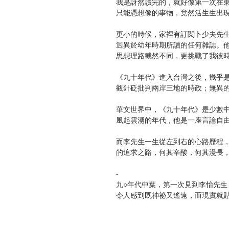
我是訝然讀完的，就好像第一次在
只能憑想像的事物，竟然活生生出
更小的時候，家裡有訂閱卜少夫先
迥異於幼年時期所讀的任何雜誌。
思想理路截然不同，更挑戰了我彼
《九十年代》進入台灣之後，幾乎
觀針砭批判兩岸三地的時政；無異
華文世界中，《九十年代》是少數
風起雲湧的年代，他是一座言論自
而李先生一生從左到右的心路歷程
的追求之路，何其辛酸，何其漫長
-
九○年代中葉，第一次見到李怡先
令人感到既神祕又遙遠，而現實就
三十年後在李先生台北宅邸見到他
了時間的無情，依然不變的是對前