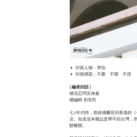
封面人物：李怡
封面標題：不憂 不懼 不惑
| 編者的話 |
橫流忍問安身處
總編輯 初安民
七○年代時，曾經偶爾見到香港的
店。知道這本雜誌是帶不回台灣，所
默離開。