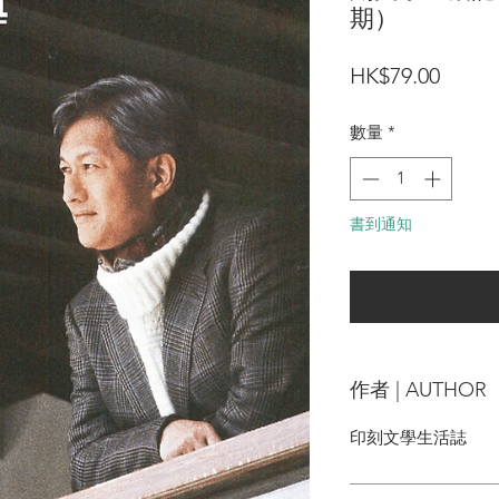
期）
價
HK$79.00
格
數量
*
書到通知
可以訂
作者 | AUTHOR
印刻文學生活誌