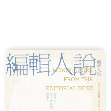
李怡
和「炊煙」 李怡
怡
怡
怡 鄭政恆
李怡 殷惠敏
汗青——敬悼香港民主運動先行者李怡先生 顏
之間的一些事 季季
而是捍衞自由的一以貫之！ 黃毓民