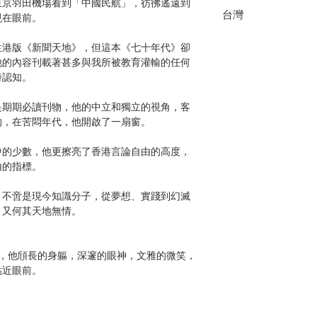
東京羽田機場看到「中國民航」，彷彿遙遠到
台灣
現在眼前。
生港版《新聞天地》，但這本《七十年代》卻
他的內容刊載著甚多與我所被教育灌輸的任何
時認知。
是期期必讀刊物，他的中立和獨立的視角，客
的，在苦悶年代，他開啟了一扇窗。
中的少數，他更擦亮了香港言論自由的高度，
由的指標。
，不啻是現今知識分子，從夢想、實踐到幻滅
，又何其天地無情。
生，他頎長的身軀，深邃的眼神，文雅的微笑，
貼近眼前。
時，我已六十開外，而李先生白髮容顏，見證
輩的孺慕之懷，英雄總也不老。