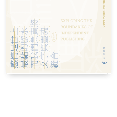
芳
星閃耀的詩人──尹東柱作品賞析 盧鴻金
鴻金․譯
雪的地圖〉、〈歸來的夜晚〉、〈數星星的夜