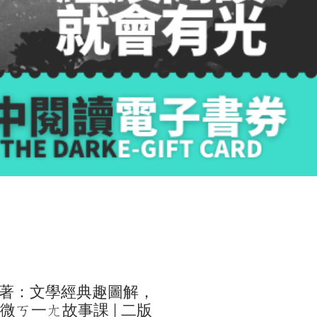
著：文學經典趣圖解，
微ㄎ一ㄤ故事課 | 二版