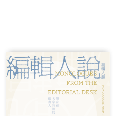
克
斯特
．費茲傑羅
德．拉克洛
國暢銷書作家、插畫家。她對周遭世界的觀察
發表人物插畫，並希望見證社會轉變，男女平等最