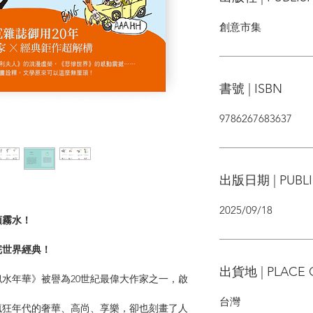
創意市集
書號 | ISBN
9786267683637
出版日期 | PUBLI
2025/09/18
頭霧水！
，
完世界經典！
出貨地 | PLACE 
水年華》被譽為20世紀最偉大作家之一，啟
台灣
瘋狂年代的奢華、高尚、享樂，卻也刻畫了人