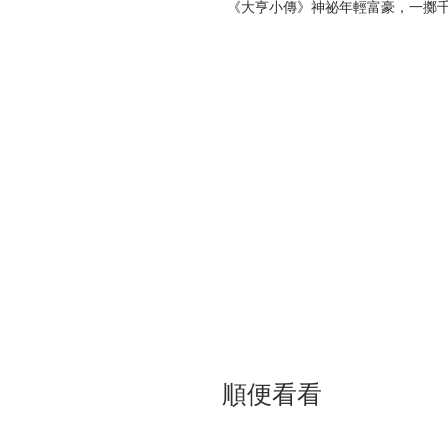
《大亨小傳》神祕年輕富豪，一擲
《搗蛋鬼蘇菲》她的鬼靈精怪是萬
《老人與海》歷經一番搏鬥，不屈
《無病呻吟》若想知道誰對自己的
《飄》郝思嘉的敢愛敢恨為她帶來
《危險關係》遇到梅黛夫人和凡爾
【本書特色】
★ 複雜的人物關係，錯綜難懂的情
精彩之處！
★搭配名著出版趣事以及作者生平
★提醒您：本書對話內容太ㄎ一ㄤ
| 目錄 |
《克萊芙王妃》—拉法耶特夫人
《美男子》—居伊．德．莫泊桑
順便看看
《魂斷日內瓦》—艾爾伯．科恩
《婦女樂園》—埃米爾．左拉