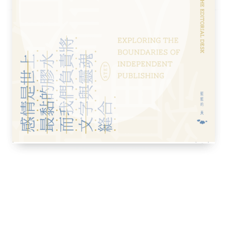
線記者。自從她識字開始，她就開始廣泛閱
曾在瑞士擔任記者，後定居於巴黎。目前在女
，為該雜誌讀者大獎（Grand prix des
自己的網站：www.onlalu.com
翻譯所會議口譯組碩士，第五屆海峽兩岸口譯
，英中譯作包括《允許自己不快樂》、《我們
別用你知道的方式管員工》、《經濟學人104
比亞超圖解》、《99招運動，克服老化對你
免疫力及專注力》等。他相信口譯是最深層的
譯乃大時代中不可多得的、謙卑的快樂。