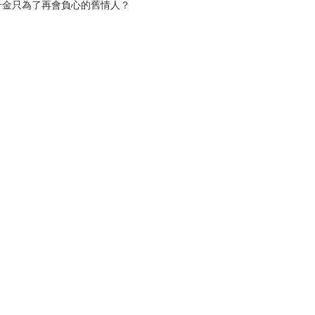
千金只為了再會負心的舊情人？
千法國人的珍貴童年回憶！
的老漁夫如何獲得了深刻的勝利？
愛是真心的，「裝死」就知道了。
的是幸福還是後悔？
蒙子爵這對邪惡組合你就毀了⋯
節，圖解幫你輕鬆搞定，飽覽作品最精華、最
介紹，讓你一次網羅各個時代的文學大小事。
太幽默，請小心無預警噴笑！