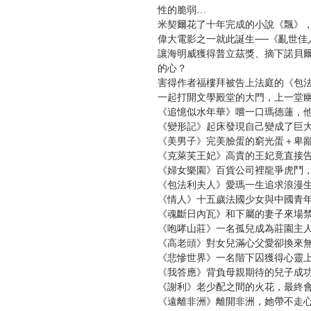
性的脆弱…
米契爾花了十年完成的小說《飄》，
偉大電影之一就此誕生──《亂世佳
讓海明威獲得普立茲獎、摘下諾貝
的心？
害得作者福樓拜被告上法庭的《包
一起打開文學殿堂的大門，上一堂
《追憶似水年華》嚐一口瑪德蓮，
《變形記》起床發現自己變成了巨
《美男子》完美臉蛋的窮光蛋＋卑
《克萊芙王妃》高貴的王妃竟直接告
《婦女樂園》百貨公司裡龍爭虎鬥
《包法利夫人》愛瑪一生追求浪漫
《情人》十五歲法國少女與中國青
《魂斷日內瓦》和下屬的妻子來場
《咆哮山莊》一名孤兒成為莊園主
《高老頭》對女兒滿心父愛卻換來
《悲慘世界》一名階下囚獲得心靈
《我答應》背負母親期待的兒子成
《謝利》老少配之間的火花，最終
《遠離非洲》離開非洲，她帶不走