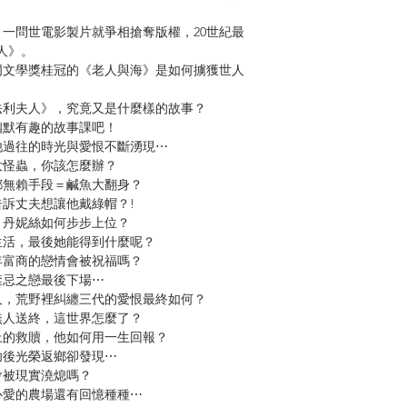
一問世電影製片就爭相搶奪版權，20世紀最
人》。
爾文學獎桂冠的《老人與海》是如何擄獲世人
法利夫人》，究竟又是什麼樣的故事？
幽默有趣的故事課吧！
他過往的時光與愛恨不斷湧現⋯
大怪蟲，你該怎麼辦？
鄙無賴手段＝鹹魚大翻身？
訴丈夫想讓他戴綠帽？!
，丹妮絲如何步步上位？
生活，最後她能得到什麼呢？
年富商的戀情會被祝福嗎？
禁忌之戀最後下場⋯
人，荒野裡糾纏三代的愛恨最終如何？
無人送終，這世界怎麼了？
上的救贖，他如何用一生回報？
功後光榮返鄉卻發現⋯
會被現實澆熄嗎？
心愛的農場還有回憶種種⋯