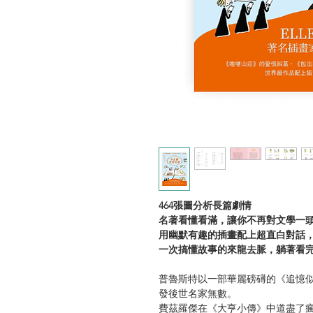
464張圖分析長篇劇情
名著看懂看滿，讓你不再對文學一
用幽默有趣的插畫配上超直白對話
一次搞懂故事的來龍去脈，躺著看
普魯斯特以一部華麗磅礡的《追憶似
發後世名家無數。
費茲羅傑在《大亨小傳》中道盡了