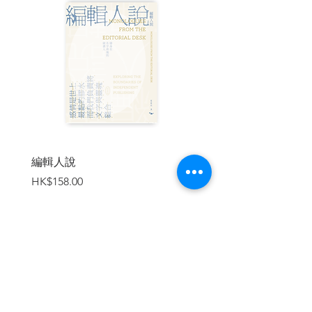
▶
暗殺美國知名前總統亞伯拉罕．林肯的
殺手，在行刺前大喊一句著名的拉丁語名
言：「這就是暴君的下場」──但卻可能扭
曲了原意。
▶
地處遠東的日本國際機場也藏有拉丁語
彩蛋！若有機會到東京羽田機場，請睜大
眼找找，哪面牆上有拉丁語寫的「來訪之
人皆平安。離去之人皆安全。」
從重要歷史人物的名言與生平故事、家喻
戶曉的企業品牌名稱由來、現代人對古羅
編輯人說
賣書者言
馬語言的挪用或誤用……
價格
價格
HK$158.00
HK$188.00
本書有滿滿的逸事趣聞與親民知識，就算
沒有太多的拉丁語基礎，讀者一樣看得
懂！
作者誠摯邀請大家，一同領會數千年積累
於此語言中的文化結晶，用一種不同以往
的視角來理解世界。
加入購物車
| 目錄 |