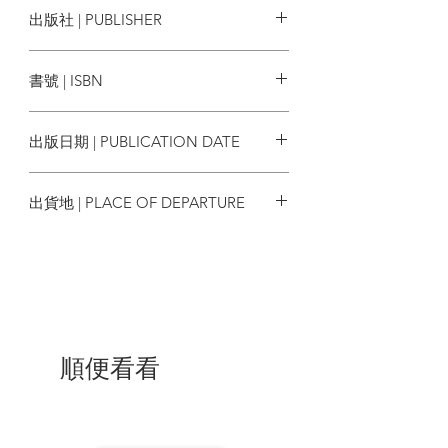
出版社 | PUBLISHER
今的文化與智慧，
分門別類來介紹。與此同時，作者高聲疾
臉譜
呼：拉丁語不僅僅博大精深，
書號 | ISBN
還是一種富於趣味、活力及「生存韌性」
的語言，絕對不容小覷！
9786263156920
出版日期 | PUBLICATION DATE
這本書談語文、說歷史，也細看拉丁語這
塊文化瑰寶如何嵌入今天世界上人文與科
2025/09/27
學的許多領域中，會帶來意想不到的知
出貨地 | PLACE OF DEPARTURE
識：
台灣
▶
百香果passion fruit很熱情嗎？不是的。
從拉丁語理解「passion」，會發現這是一
種植物形象與名稱引申自基督教典故的水
果。
▶
在《哈利波特》小說中，重要角色賽佛
勒斯．石內卜的名字裡，藏著得要用拉丁
順便看看
語才能破解的玄機。
▶
追溯法西斯fascism的拉丁語源，會發現
法西斯黨徽中斧頭與束棒的由來，以及從
古羅馬至今相關的政治流變。