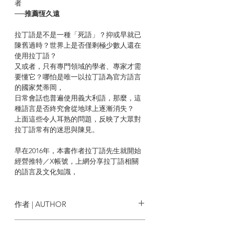
者
──推薦恆久遠
拉丁語是不是一種「死語」？抑或早就已
陳舊過時？世界上是否僅剩極少數人還在
使用拉丁語？
又或者，只有專門領域的學者、專家才需
要懂它？哪怕是唯一以拉丁語為官方語言
的國家梵蒂岡，
日常會話也普遍使用義大利語，那麼，這
種語言是否終究會從地球上逐漸消失？
上面這些令人耳熟的問題，反映了大眾對
拉丁語常有的迷思與陳見。
早在2016年，本書作者拉丁語先生就開始
經營推特／X帳號，上網分享拉丁語相關
的語言及文化知識，
也試著打破一般人對這種語言的陌生與誤
解。本書以「世界史」、「政治」、「宗
教」、
作者 | AUTHOR
「科學」、「現代」、「日本」六大主
題，將拉丁語連同古羅馬藉由語言流傳至
拉丁語先生