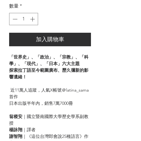
數量
*
加入購物車
「世界史」、「政治」、「宗教」、「科
學」、「現代」、「日本」六大主題
探索拉丁語至今範圍廣布、歷久彌新的影
響遺緒！
近11萬人追蹤，人氣X帳號＠latina_sama
首作
日本出版半年內，銷售7萬7000冊
翁稷安
｜國立暨南國際大學歷史學系副教
授
楊詠翔
｜譯者
謝智翔
｜《這位台灣郎會說25種語言》作