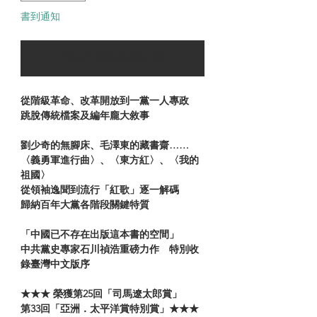
書到通知
可以訂購時通知我
從階級革命、改革開放到一黨一人專政
跳脫傳統檔案及編年龐大敘事
劉少奇的無腳床、毛澤東的藏書齋……
〈義勇軍進行曲〉、〈東方紅〉、〈我的
祖國〉
從領袖逸聞到流行「紅歌」逐一解碼
歸納百年大黨各階段關鍵特質
「中國已不存在出版這本書的空間」
中共黨史專家石川禎浩重磅力作 特別收
錄臺灣中文版序
★★★ 榮獲第25回「司馬遼太郎賞」
第33回「亞洲．太平洋賞特別賞」★★★