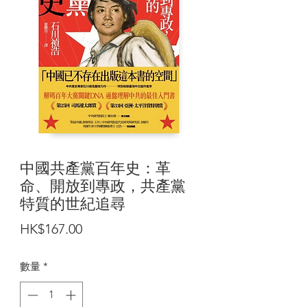
中國共產黨百年史：革
命、開放到專政，共產黨
特質的世紀追尋
價
HK$167.00
格
數量
*