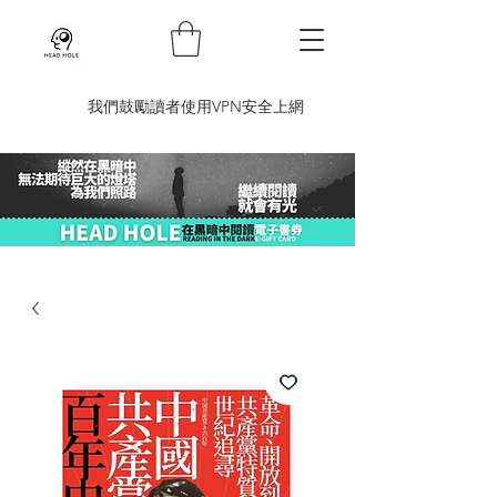
​我們鼓勵讀者使用VPN安全上網