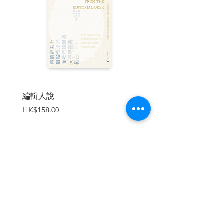
２共產國際──中共DNA之來源
★專欄１ 《國際歌》──永遠的抗爭歌曲
３黨的結成──國際共產主義時代
★專欄２ 流行歌曲成立之前──未曾傳唱
的國歌
４國共合作──相似的同志
５國民革命──最初的革命體驗
★專欄３ 中國最早的流行歌──《國民革
命歌》
編輯人說
賣書者言
６共產黨的政治文化──「全新生活方式」
價格
價格
HK$158.00
HK$188.00
的衝擊
第二章 走向權力的道路
１農村革命與中華蘇維埃共和國──革命根
據地現場
★專欄４ 共產黨與軍歌──《三大紀律八
加入購物車
項注意》
２長征──共產黨走向自立的轉機
３統一戰線與西安事變──黨的內外
★專欄５ 作曲家的政治性──流亡三部曲
與張寒暉、劉雪庵