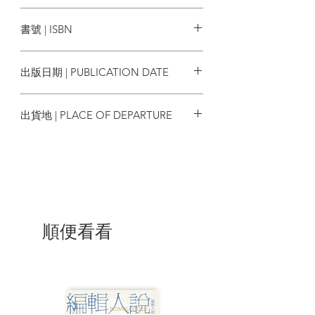
本書由享譽盛名的中共史研究專家、
臺灣商務
日本學者石川禎浩精心寫就而成。他廣納
書號 | ISBN
包括愛國流行歌曲在內的各種類型史料，
以持平角度鋪陳中國共產黨自創黨求生、
9789570534672
自立建國、革命試驗、改革開放到今日極
出版日期 | PUBLICATION DATE
權大黨的發展過程，並分段歸納出各階段
的時代特質。對於想理解中共歷史發展概
2023/02/01
況的讀者來說，本書是絕佳的入門磚。
出貨地 | PLACE OF DEPARTURE
| 目錄 |
台灣
目錄
推薦序
從中國共產革命七十年到中國共產黨百年
史 陳永發
順便看看
中文版序
序言──中國的統治者
第一章 革命政黨的啟程
１「中國共產黨」之起源