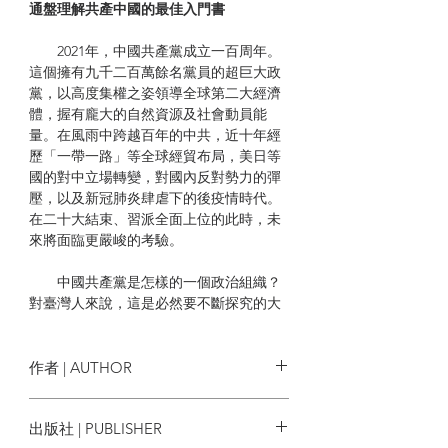
通盤理解共產中國的最佳入門書
2021年，中國共產黨成立一百周年。
這個擁有九千二百萬餘名黨員的超巨大政
黨，以高度集權之姿領導全球第二大經濟
體，握有龐大的自然資源及社會動員能
量。在風雨中跨越百年的中共，近十年經
歷「一帶一路」等全球經貿布局，美日等
國的對中立場轉變，對國內反對勢力的彈
壓，以及新冠肺炎肆虐下的後疫情時代。
在二十大結束、習派全面上位的此時，未
來將面臨更嚴峻的考驗。
中國共產黨是怎樣的一個政治組織？
對臺灣人來說，這是必然要不斷探究的大
哉問，我們無法迴避。千絲萬縷的歷史糾
結，層疊交織的經貿現實，如履薄冰的外
交折衝，以及一觸即發的軍事對峙。臺灣
作者 | AUTHOR
對這位既陌生又熟悉的鄰居，在進入下一
個百年之際，理應有更客觀的全面認識。
石川禎浩
出版社 | PUBLISHER