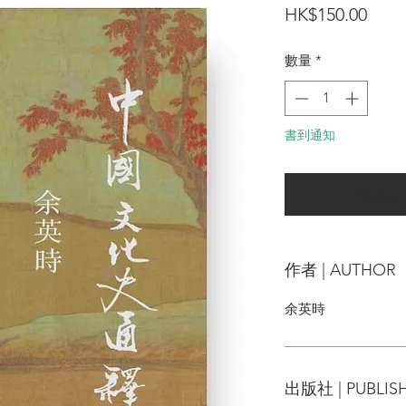
價
HK$150.00
格
數量
*
書到通知
可以訂
作者 | AUTHOR
余英時
出版社 | PUBLIS