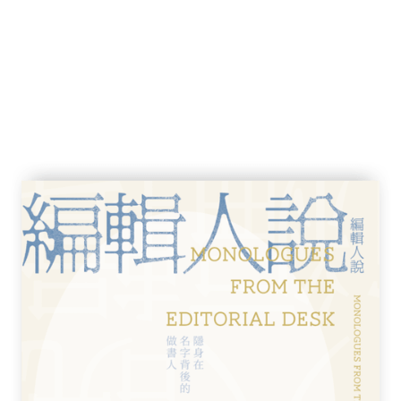
盤》的中心論旨是主 張儒家倫理在現代必須
造 成一個經濟富裕和道德修養交相映發的社
藏所指出的，涉澤投身實業界以後，便宣稱
說以現代企業經營的特殊 角度來讀《論
」和「生產 謀利」放在互不相容的絕對位
極端觀點毋寧是後世儒家對孔子原始教義的曲
代解讀是相當合理的。我願意舉一個具體 的例
引了孔子下面兩句話：
。如不可求，從吾所好。(《論語．述而》)
富貴」的涵義。相反的， 上句是說：「能以
則是 說：「如果是不正當手段取得，毋寧處
推斷說：「孔子其實是主張：為了求富，像執
。」2
一步去追問孔子所謂 「執鞭之士」究竟在當
 「富而可求」，首先竟想到「執鞭之士」
此謎。《周禮》「地官司徒下：司市」云：