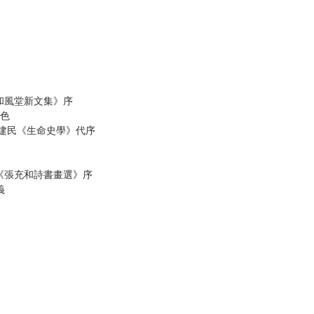
和風堂新文集》序
特色
李建民《生命史學》代序
─《張充和詩書畫選》序
義