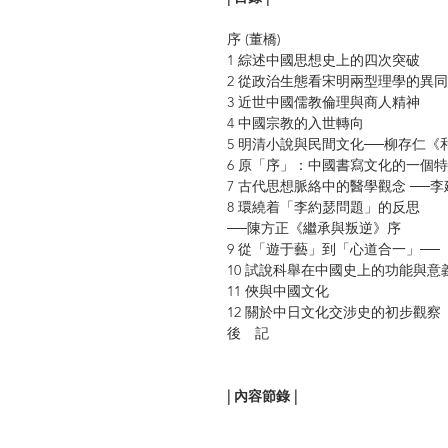
序 (董橋)
1 綜述中國思想史上的四次突破
2 從政治生態看宋明兩型理學的異同
3 近世中國儒教倫理與商人精神
4 中國宗教的入世轉向
5 明清小說與民間文化──柳存仁《
6 原「序」：中國書寫文化的一個
7 古代思想脈絡中的醫學觀念 ──
8 環繞着「李約瑟問題」的反思
──陳方正《繼承與叛逆》序
9 從「遊于藝」到「心道合一」─
10 試說科舉在中國史上的功能與意
11 俠與中國文化
12 關於中日文化交涉史的初步觀察
後 記
| 內容節錄 |
近世中國儒教倫理與商人精神
1