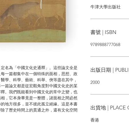
牛津大學出版社
書號 | ISBN
9789888777068
，定名為「中國文化史通釋」。這些論文全是
出版日期 | PUBLI
且每一篇都集中在一個特殊的面相，思想、政
、醫學、科學、藝術、科舉、俠等盡在其中，
2000
每一篇論文都是從宏觀角度對中國文化史的某
解釋。我們既能看到中國文化的常中之變，也
面相，它本身畢竟是一整體，諸面相之間必然
涉的地方很多，並不彼此孤立絕緣。這是本書
出貨地 | PLACE 
即除了歷史時間上的貫通之外，還有文化空間
香港