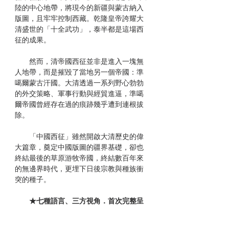
陸的中心地帶，將現今的新疆與蒙古納入
版圖，且牢牢控制西藏。乾隆皇帝誇耀大
清盛世的「十全武功」，泰半都是這場西
征的成果。
然而，清帝國西征並非是進入一塊無
人地帶，而是摧毀了當地另一個帝國：準
噶爾蒙古汗國。大清透過一系列野心勃勃
的外交策略、軍事行動與經貿進逼，準噶
爾帝國曾經存在過的痕跡幾乎遭到連根拔
除。
「中國西征」雖然開啟大清歷史的偉
大篇章，奠定中國版圖的疆界基礎，卻也
終結最後的草原游牧帝國，終結數百年來
的無邊界時代，更埋下日後宗教與種族衝
突的種子。
★七種語言、三方視角．首次完整呈
現
要全盤檢視中國西征的歷史，就不能