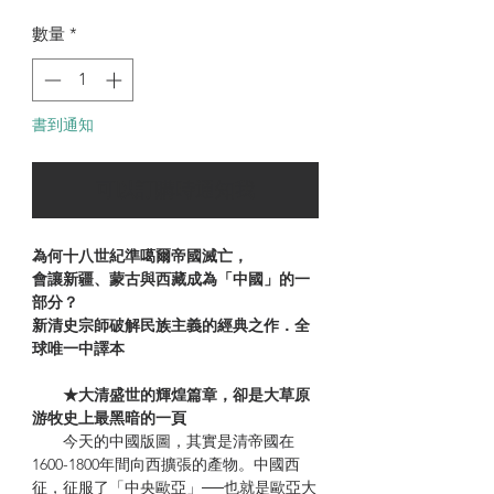
格
數量
*
書到通知
可以訂購時通知我
為何十八世紀準噶爾帝國滅亡，
會讓新疆、蒙古與西藏成為「中國」的一
部分？
新清史宗師破解民族主義的經典之作．全
球唯一中譯本
★大清盛世的輝煌篇章，卻是大草原
游牧史上最黑暗的一頁
今天的中國版圖，其實是清帝國在
1600-1800年間向西擴張的產物。中國西
征，征服了「中央歐亞」──也就是歐亞大