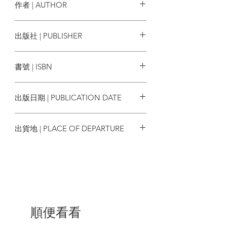
只有清帝國的單一視角，也不能僅仰賴中
作者 | AUTHOR
文史料。本書以「中央歐亞」為歷史舞
臺，並將西征的大清帝國、東進的俄羅斯
濮德培 Peter C. Perdue
出版社 | PUBLISHER
帝國，以及意欲匡復成吉思汗霸業的準噶
爾蒙古帝國，同樣視為此一舞臺上的主
衛城出版
角。
書號 | ISBN
為了處理本書驚人的時空跨度與多方
9789869938150
視角，本書除了中文與英文史料，還嫻熟
出版日期 | PUBLICATION DATE
兼採蒙文、滿文、俄文與日文等多達七種
語言的史料。既關照帝國征服者塑造歷史
2021/01/27
的方式，亦挖掘歷史失語者的低聲呢喃，
出貨地 | PLACE OF DEPARTURE
本書完整描繪了三大帝國彼此相爭、橫亙
兩百年的精采史詩。
台灣
★地理環境、外交戰略、軍事後勤、
全球比較．面面俱到分析
所謂「中央歐亞」，西起烏克蘭大草
原，東至太平洋沿海地區，北從西伯利亞
森林的南緣，一路向南延伸到西藏高原。
順便看看
此區自然環境多變、語言文化與民族複