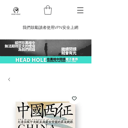
​我們鼓勵讀者使用VPN安全上網