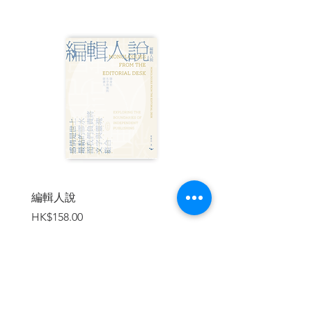
雜，廣袤千里且缺乏明顯邊界。
當大清、俄羅斯與準噶爾三大帝國在
此交會，此地環境如何形塑其經濟、貿易
模式與社會文化？如何影響三方之間的外
交關係與合縱連橫？任何稱霸此一區域的
帝國，又是如何克服山川沙漠的地貌對軍
事後勤與政治統治造成的巨大障礙？
本書不只跳脫征服者與民族主義的單
一視角，更將清帝國與歷史上其他殖民帝
國進行比較。《中國西征》看似從中國史
出發，卻整合了政治、經濟、環境、軍
事、文化等多重面向，並將中國西征的歷
編輯人說
賣書者言
史，重新放回全球史的脈絡。
價格
價格
HK$158.00
HK$188.00
★中國西征的故事，改變理解中國、
帝國與殖民歷史的方式
在十八世紀以前，游牧民族也曾是歷
史舞臺上的主要參與者。中國西征以後，
最後的草原游牧帝國終結，也終結了自由
加入購物車
來去的無邊界時代。世界史上的偉大篇章