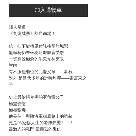
加入購物車
賤人當道
《九龍城寨》熱血崩塌！
信一扛下龍捲風付託接掌龍城幫
龍頭椅仍未坐穩隨即腹背受敵
一班窮凶極惡的牛鬼蛇神夾攻
對內
有不服他繼位的元老父輩——狄秋
對外 是蟄伏多年的計時炸彈——雷震東之
子
史上最陰損卑劣的歹角雷公子
極盡變態
極盡狠毒
他是信一與陳洛軍稱霸路上的強敵
更是AV悲慘人生的驚怖夢魘！！！
最激亢的戰鬥 最轟烈的復仇