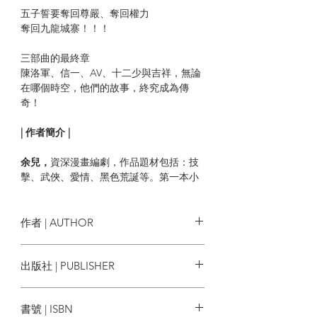
五子誓要奪回尊嚴、奪回權力
奪回九龍城寨！！！
三部曲的最終章
陳洛軍、信一、AV、十二少與吉祥，無論
在哪個時空，他們的故事，終究成為傳
奇！
| 作者簡介 |
余兒，
資深漫畫編劇，作品題材包括：技
擊、武俠、愛情、黑色荒誕等。第一本小
說《九龍城寨》出版後，正式投身文字媒
體出版。該作其後改編成漫畫版，由他同
時擔任編劇。憑《九龍城寨》漫畫（原
作者 | AUTHOR
作、編劇）獲「第七屆日本國際漫畫賞受
賞作品」，是香港首位獲得此項殊榮的小
余兒
出版社 | PUBLISHER
說作者。另著有《今晚打喪屍》系列、
《那年五月他和她遇上了》。上述作品均
創造館
有授權電影、漫畫、手機遊戲及舞台劇等
書號 | ISBN
跨媒體改編。淬煉十年最新著作之犯罪動