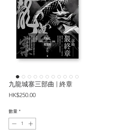
九龍城寨三部曲 | 終章
價
HK$250.00
格
數量
*