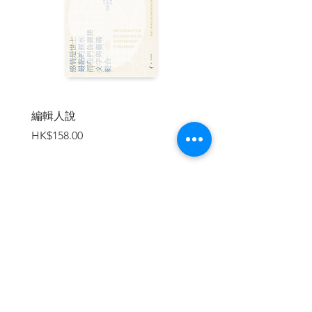
「多多紀錄少被呈現的人物，可豐富城市
的歷史。我希望社會珍惜老人家的過 去、
現在與將來，他們不會感到被社會遺
忘。」他們的社企應「創不同」慈善機構
的邀請一起舉辦一個名為「面對面」的音
樂活動與展覽，希望讓平常少在媒體見到
的面孔也能被主流聽見與看見。「其中一
位書寫對象為菲律賓女傭，我們有攝影師
編輯人說
賣書者言
為她攝製人像海報，貼在城內，當時她剛
價格
價格
HK$158.00
HK$188.00
好離開香港了，她的姊妹看到海報，拍下
來發給她，還以為她在香港。還有，在展
覽當值的同事發來照片，有南亞裔小孩站
在一張海報前，安靜的看著海報上一位同
樣是南亞裔的足球員，像見到自己，就 是
我們的一部分，沒有被貼上負面標籤。我
加入購物車
希望他們覺得，這個城市也是屬於他 們
的。」
兩人創立的社企又舉辦名為「埋班作樂」
的活動，凝聚一班志同道合的新晉 音樂
人。「我和馮穎琪除了要負社會責任