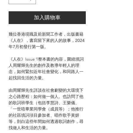
加入購物車
幾位香港現職及前新聞工作者，出版書籍
《人在》，書寫留下來的人的故事，2024
年7月初發行第一版。
《人在》Issue 1整本書的內容，圍繞填詞
人周耀輝先生的創作及教導年輕人的理
念，如何緊扣近年社會變化，和同路人一
起找回生活的力量。
由周耀輝先生詳談在社會劇變的大環境下
之心路歷程：如何做一個人。也訪問了他
的歌詞班學生（包括李慧詩、王樂儀、
「一世唔畢業同學會（成員等）；他推行
的社區填詞項目參加者、唱作歌手黃妍
等，剖白這些年間如何透過歌詞創作，尋
找做人和生活的力量。