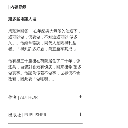
| 內容節錄 |
建多些堆讓人埋
周耀輝回答:「在年紀與大氣候的催逼下，
還可以做，便要做，不知道還可以 做多
久。」他經常強調，同代人是既得利益
者。「得到許多好處，簡直坐享其成!」
他有感三十歲後在荷蘭居住了二十年，像
逃兵，自覺對香港有愧疚，回來後希 望多
做實事。他認為假若不做事，世界便不會
改變，因此要「做啲嘢」。
「我不相信新一代比我們懶惰，但他們要
出人頭地實在困難。點會咁? 如果按 照獅
作者 | AUTHOR
子山精神，我們應該會越來越好的。為何
事實並非如此?還如何勸導別人以努 力爭
《人在》團隊
出版社 | PUBLISHER
取個人成功? 這與體制有關，必須在這個
層面做事。」
《人在》