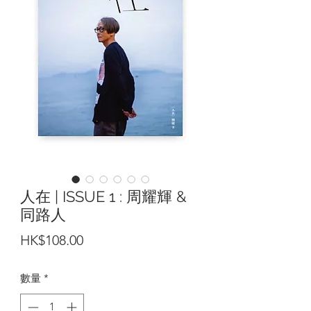
人在 | ISSUE 1 : 周耀輝 &
同路人
價
HK$108.00
格
數量
*