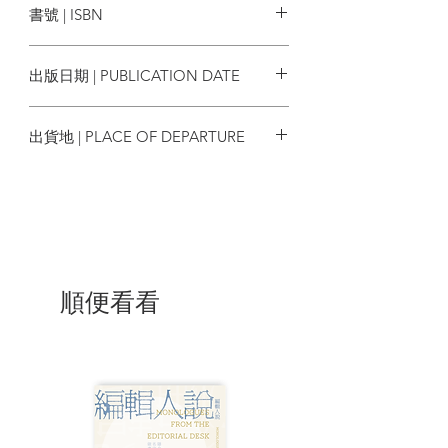
書號 | ISBN
他深明在各個領域中，「上了岸」的精英
都更容易取得資源，例如他參與的創 作項
9789887048008
目，可調動資源讓更多人共享。作為成了
出版日期 | PUBLICATION DATE
名的音樂人，他爭取資源並將之調配 至其
他地方，「流行音樂不應只有商業與
2024/07
artists ;每個人都值得擁有一首歌。」
出貨地 | PLACE OF DEPARTURE
二〇一八年，他和音樂人馮穎琪成立社會
香港
企業「一個人一首歌」，讓非專業音 樂人
創作，讓年輕人、街坊學習執筆填詞，再
把城中人物的生命故事創作成歌曲。 每首
歌都有一個書寫對象，盡是都市小人物。
周、馮兩人在唱片公司以外為社企尋 找資
源，資金來自創意香港、康文署、大館、
順便看看
私人慈善基金等。社企配對老師與填 詞學
員，培養新一代音樂人，為基層寫歌，從
手工藝師傅、新舊社區、老人與小童、性
小眾、少數族裔、腦退化患者都有。原本
互不相干的眾多生命軌跡交織起來，書 寫
的、被書寫的，透過歌詞連結在一起。