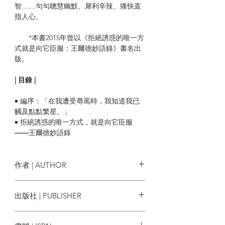
智……句句聰慧幽默、犀利辛辣、痛快直
指人心。
*本書2015年曾以《拒絕誘惑的唯一方
式就是向它臣服：王爾德妙語錄》書名出
版。
| 目錄 |
￭ 編序：「在我遭受辱罵時，我知道我已
觸及點點繁星。」
￭ 拒絕誘惑的唯一方式，就是向它臣服
——
王爾德妙語錄
I. 男與女
II. 婚姻與愛情
III. 藝術與時尚
作者 | AUTHOR
IV. 談社交
V. 論人性
奧斯卡．王爾德 Oscar Wilde
出版社 | PUBLISHER
VI. 看人生
￭ 王爾德作品一覽
八旗文化