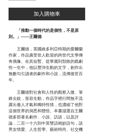
加入購物車
「推動一個時代的是個性，不是原
則。」——王爾德
王爾德，英國維多利亞時期的愛爾蘭
作家，作品廣受世人歡迎的跨世代文學傳
奇偶像。在其短暫、從華麗到頹敗的戲劇
性一生中，他以豐沛生動的文字，創作出
無數勾引讀者的劇作和小說，流傳後世百
年。
王爾德對社會和人性的觀察入微、筆
鋒尖銳，形容生動，作品字裡行間無不流
露出傲人才氣和獨特性情，也濃縮了他對
這個世界的洞悉和體悟。本書擷選自王爾
德多部著名劇作、小說、訪談，以及評
論，二百一十六則中英雙語精妙語句，談
男女情愛、人生哲學、藝術時尚、社交機