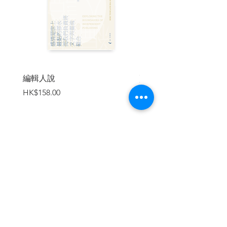
一八八○年，此時的王爾德已經打進倫
敦社交圈。他的第一齣劇作《薇拉》在這
一年完成，不過沒有得到迴響，最後也未
在倫敦上演。一八八二年，已成名的王爾
德受邀前往美國進行巡迴講座；他在進入
美國海關時曾說：「我沒有什麼東西要申
報，除了我的天才。」回國兩年後，他與
編輯人說
賣書者言
在都柏林劇院相識的律師之女康斯坦絲•勞
價格
價格
HK$158.00
HK$188.00
埃德（Constance Lloyd）戀愛成婚，兩個
兒子席瑞爾（Cyril）與維維恩（Vyvyan）
也分別在一八八五與隔年相繼出生。(席瑞
爾在一九一五年一次大戰期間參戰，遭德
軍射殺身亡，英年早逝，而維維恩日後則
成為作家及翻譯家。)
加入購物車
一八八七年，王爾德成為《婦女世
界》（The Woman’s World）雜誌的總編
輯，並在雜誌上發表創作，以其立意新穎
的觀點和獨特的文風聞名。 次年五月，短
篇故事集《快樂王子》出版。一八九○年，
原於報上連載的《格雷的畫像》奠定了他