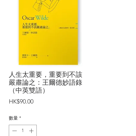
人生太重要，重要到不該
嚴肅論之：王爾德妙語錄
（中英雙語）
價
HK$90.00
格
數量
*