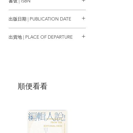
書號 | ISBN
| 內容節錄 |
9789578654624
編序
出版日期 | PUBLICATION DATE
「在我遭受辱罵時，我知道我已觸及
2019/05/02
點點繁星。」——王爾德
出貨地 | PLACE OF DEPARTURE
愛爾蘭作家奧斯卡∙王爾德在一八五四
台灣
年出生於一個家世卓越的都柏林家庭。他
的父親是外科醫生，母親則是詩人與作
家。童年時的王爾德在家中自學，受德國
與法國家教教導，因此德語與法語皆流
利。他在一八七四年在牛津大學就讀時，
受到維多利亞時期的藝評家拉斯金（John
順便看看
Ruskin）的審美觀念和前拉斐爾派（Pre-
Raphaelite Brotherhood）作品影響，奠
定了日後成為唯美主義先鋒作家的方向。
年輕的王爾德在出版首本《詩集》後便前
往倫敦發展，雖然他當時沒有得過任何文
學獎項，但奇特打扮和談吐機智的形象也
讓他在倫敦社交界開始嶄露頭角。