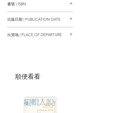
書號 | ISBN
似乎也被自己的夢想催眠了。有大家一起
談論，那個美好未來彷彿近在咫尺。最
9789860662740
後，一聲槍聲驚醒一切，讓所有人都回到
出版日期 | PUBLICATION DATE
殘酷的現實……
2021/06/30
***
出貨地 | PLACE OF DEPARTURE
《人鼠之間》出版於一九三七年，血
台灣
淋淋地呈現了經濟大蕭條時期的勞工慘
況，初版即狂銷五十萬冊。作者史坦貝克
自此成為資本社會的眼中釘，並且背負
「企圖動搖美國民主」的罵名。
然而這部作品篇幅短小易讀，且深刻
順便看看
探討人性與社會議題，儘管出版後就禁絕
聲浪不斷，依舊長踞全球中小學及大專院
校的必讀書目，迄今無可取代。
| 內容節錄 |
第一章