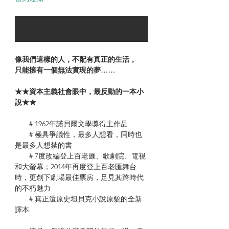
可以訂購時通知我
像我們這樣的人，不配有真正的生活，
只能擁有一個無法實現的夢……
★★資本主義社會眼中，最反動的一本小
說★★
# 1962年諾貝爾文學獎得主作品
# 極具爭議性，最多人想看，同時也
是最多人想禁的書
# 7度改編登上百老匯、歌劇院、電視
和大螢幕；2014年再度登上百老匯舞台
時，更創下劇場最佳票房，足見其跨時代
的不朽魅力
# 真正還原史坦貝克小說原貌的全新
譯本