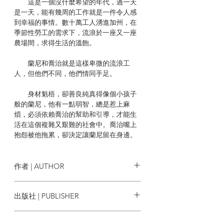
這是一個沒什麼希望的年代，過一天
是一天，能有幾周的工作就是一件令人感
到幸福的事情。數十萬工人湧進加州，在
季節性勞工的需求下，流浪於一座又一座
農場間，求得生活的溫飽。
蘭尼和喬治就是這樣卑微的流浪工
人，但他們不同，他們情同手足。
身材魁梧，卻善良純真得像個小孩子
般的蘭尼，他有一點弱智，總是惹上麻
煩，必須依賴喬治的幫助和引導，才能生
活在這個複雜又艱難的社會中。喬治嘴上
抱怨被他拖累，卻決定讓蘭尼留在身邊。
畢竟，有人需要、有人在乎，有人可以一
起作夢，這讓喬治感覺自己還像個人。其
實，喬治也知道，夢想本來就是謊言，只
作者 | AUTHOR
不過，它可以讓日子看起來沒那麼糟。
約翰．史坦貝克 John Steinbeck
出版社 | PUBLISHER
這次他們流浪來到一座農場，又說起
那個夢想，但是，這一次有點不同，有更
如果出版社
多人被感動而決定追隨。喬治受到感染，