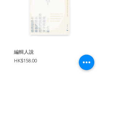
在索立鎮南邊幾公里的地方，薩利納斯河
的河道緊貼山邊，水深且綠。水溫並不
低，因為陽光把河水曬得暖暖的，在河邊
黃色的沙地上濺起亮光，然後河水流進了
一個狹窄的池子。河的一側，金色的邊坡
愈往高處，愈發崎嶇，最後化作加比蘭山
脈的堅石。但在靠山谷的另一邊，河岸成
編輯人說
賣書者言
林。每年春天，柳樹新綠，低垂的葉梢撫
價格
價格
HK$158.00
HK$188.00
著雪融後的奔流，葉間偶爾會夾雜一些從
山上沖下來的殘枝碎屑；美國梧桐斑駁的
白色枝條橫越池上。樹下的沙地覆滿厚厚
一層脆裂的落葉，蜥蜴在其中竄梭，窸窣
作響。到了傍晚，兔子會從灌木叢間現
身，坐在沙地上。夜裡，平坦的河岸成了
加入購物車
其他動物的天地：四處探路的浣熊、腳趾
分明的農場獵犬、在漆黑中來喝水的鹿，
都一一在濕軟的地上留下了足跡。
柳樹和梧桐之間，有一條被踩平了的小
徑。無論是要到水池游泳的農場男孩，還