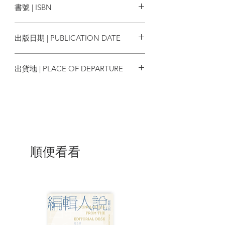
書號 | ISBN
當利用數位技術和演算法等新興數位工具
去分析歷史素材的方式出現後，數位歷史
9789862626757
學這個學科分支也被創造了出來。同時數
出版日期 | PUBLICATION DATE
位歷史學也帶來跨學科的研究。而AR、VR
在歷史敘事上的運用，以及用視覺化展示
2024/02/02
歷史及沉浸式體驗去增進公眾參與等等，
出貨地 | PLACE OF DEPARTURE
也都成為數位歷史學未來可預期的發展。
台灣
數位歷史學的問題與挑戰
數位研究方法需要龐大的技術與資源去支
撐，產生了數位資源的傾斜，誰能夠去使
用這些資源成為了新的問題。另外，數據
質量以及數位技術能力也都影響個別研究
者的產出。原生數位資源牽涉的個資等倫
順便看看
理問題、數位資源的保存性，都仍待思
索。
給所有歷史人，最簡要清晰的數位歷史學
入門
雖然數位歷史學目前是歷史研究中的一個
學科，但作者也提到其實大部分的歷史學