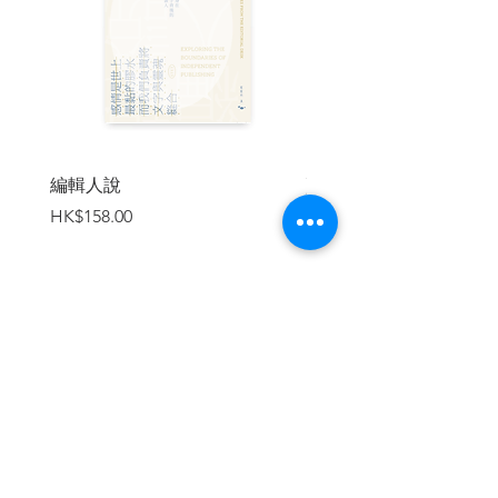
家都已經在使用數位工具，可說人人都是
數位歷史學家，因此本書更適合給所有有
志從事歷史相關工作的人參考。本書繁體
中文版，由東海大學歷史系「史學導論」
授課教師范純武教授與文化大學史學系專
長史學史的湯瑞弘副教授攜手翻譯，將這
本迄今為止對數位歷史學最簡要清晰的解
說介紹給所有在歷史、人文學科領域耕耘
編輯人說
賣書者言
以及對數位化所帶來的改變有興趣的讀
價格
價格
HK$158.00
HK$188.00
者。書中也將收錄兩位教授為台灣讀者撰
寫的兩篇專文。
| 目錄 |
加入購物車
導讀 如果『史學即是史料學』，數位歷
史學的發展問題會是什麼？
導論
第一章 數位化的過去、資料和問題
第二章 數位歷史學中的閱讀和文本性
第三章 地圖和與觀看歷史