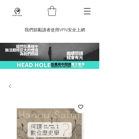
​我們鼓勵讀者使用VPN安全上網