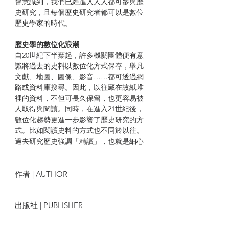
會意識到，我們已經進入人人都可參與歷
史研究，且每個歷史研究者都可以是數位
歷史學家的時代。
歷史學的數位化浪潮
自20世紀下半葉起，許多機關團體便有意
識將過去的史料以數位化方式保存，舉凡
文獻、地圖、圖像、影音……都可透過網
路或資料庫搜尋。因此，以往藏在故紙堆
裡的資料，不但可長久保留，也更容易被
人取得與閱讀。同時，在進入21世紀後，
數位化趨勢更進一步影響了歷史研究的方
式。比如閱讀史料的方式也不同於以往。
過去研究歷史強調「精讀」，也就是細心
地閱讀，從字裡行間理解細節進而發現更
大的脈絡。但以數位形式儲存的資料，讓
人得以改用「遠讀」的方式，也就是用機
作者 | AUTHOR
器閱讀，這讓研究者得以發現文本中隱藏
的主題與特徵。至此，不僅僅是研究方式
漢儒．薩爾彌 Hannu Salmi
出版社 | PUBLISHER
改變，連研究的內容也可能產生了變化。
貓頭鷹
從數位化歷史學到數位歷史學