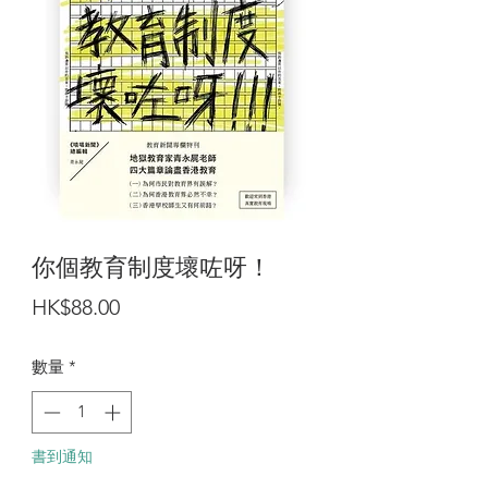
你個教育制度壞咗呀！
價
HK$88.00
格
數量
*
書到通知