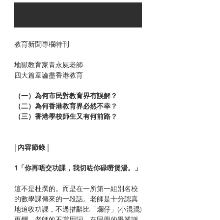
可以訂購時通知我
教育新聞專欄特刊
地獄教育家青永屍老師
四大篇章論盡香港教育
（一）為何市民對教育界有誤解？
（二）為何香港教育界必然不幸？
（三）香港學校師生又有何前路？
| 內容節錄 |
1「你再唔交功課，我切咗你碌嘢煲湯。」
這不是杜撰的。而是在一所第一組別名校
的數學課傳來的一段話。老師是十分認真
地追收功課，不過措辭比「爛仔」(小混混)
更爛。老師的不當用詞，在同學的畢業謝