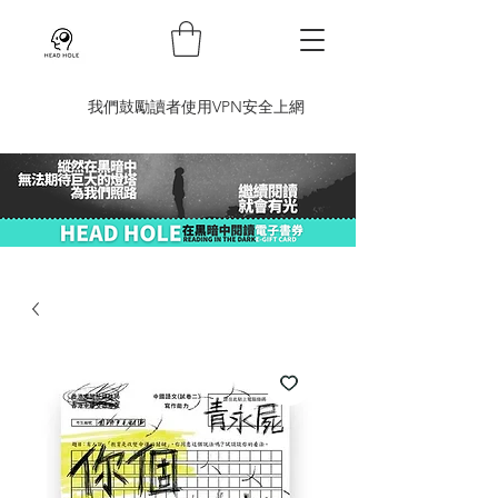
​我們鼓勵讀者使用VPN安全上網