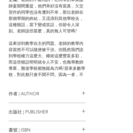
師宴期間重提，他們幸好沒有當真，欠交
習作的同學也沒有遭到不幸，那位老師在
那個學期的終結，又流浪到其他學校去，
這種狠話，當下變成笑話，但卻令人深
刻。老師說些甚麼，真的無人可管嗎?
這牽涉到教學自主的問題。老師的教學內
容當然不可以隨便被干涉。但既然我們說
到學校權力這麼大、權術這麼豐富多彩，
而這些狠話明明就令人不安，也侮辱教師
專業，難道學校都無能為力嗎?原來多數學
校，對此都只會不聞不問。因為一者，不
經投訴，他們多數不會處理;二者，老師一
時在班房所言，難有實證，查來又會影響
校譽，這些東西都只能當作秋風過耳。
作者 | AUTHOR
但如果有一天有一個學生覺得這些話是來
青永屍
出版社 | PUBLISHER
真的，覺得自己真的會被變態的老師這樣
性騷擾，記掛良久，這種同學的不安，又
白卷出版
能向誰訴說呢?
書號 | ISBN