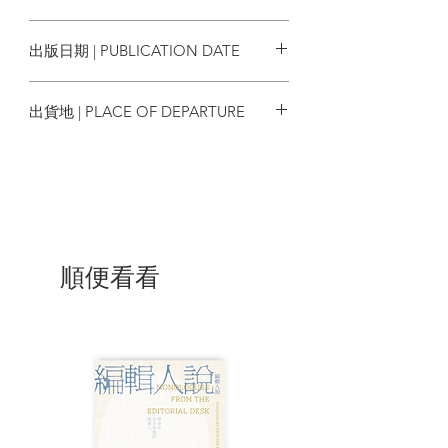
（未完待續）
9789887904472
出版日期 | PUBLICATION DATE
| 作者簡介 |
2019/10/25
出貨地 | PLACE OF DEPARTURE
青永屍，
陽間中學教師。於教育局、學
校、陽間和陰間遊走。《墳場新聞》總編
香港
輯，閻王御封「文匯大公」。陽間刊物
《墳場新聞》、《墳場新聞II之講鬼港
地》、《墳場新聞政論集：香港的命
運》、《墳場新聞III之鬼門常開》及《無
語錄》作者。
順便看看