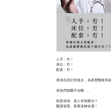
人手：冇！
床位：冇！
配套：冇！
香港自詡文明進步，為甚麼醫療系
當他們能醫不自醫……
制度崩塌，港人有病難治？
醫護發聲，誓要逆轉命運！