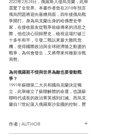
2022年2月24日，俄羅斯入侵烏克蘭，此舉
震驚了全世界。本書作者曾在2018年預言
俄烏問題將迎向最糟局面，四年後俄烏戰
爭開打。身為烏克蘭出身的哈佛歷史學
家，在接收親友從戰爭前線傳來的消息之
際，他也決心回歸歷史，檢視這場打破三
十多年和平，引發二戰以來最大難民危
機，使得國際政治與全球經濟隨之動盪的
戰爭，為何會發生，又將帶來何種新冷戰
局勢。
為何俄羅斯不惜與世界為敵也要發動戰
爭？
1991年蘇聯第二大共和國烏克蘭決定獨
立，此舉確立了蘇聯解體的命運，也讓蘇
聯時代成長的政治菁英感到幻滅。而烏克
蘭自17世紀落入俄羅斯沙皇國的控制，歷
經300年才終於成功建國。然而，從俄羅斯
帝國到今日的俄羅斯都認為烏克蘭的首都
基輔是他們的族群起源之地，俄羅斯總統
作者 | AUTHOR
普丁也曾說，烏克蘭與俄羅斯是同一民
族，不可分割。於是，2014年烏克蘭與歐
謝爾希•浦洛基 Serhii Plokhy