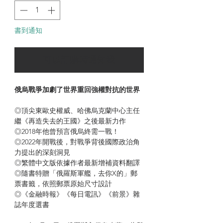
書到通知
可以訂購時通知我
俄烏戰爭加劇了世界重回強權對抗的世界
◎頂尖東歐史權威、哈佛烏克蘭中心主任
繼《再造失去的王國》之後最新力作
◎2018年他曾預言俄烏終需一戰！
◎2022年開戰後，對戰爭背後國際政治角
力提出的深刻洞見
◎繁體中文版依據作者最新增補資料翻譯
◎隨書特贈「俄羅斯軍艦，去你X的」郵
票書籤，依照郵票原始尺寸設計
◎《金融時報》《每日電訊》《前景》雜
誌年度選書