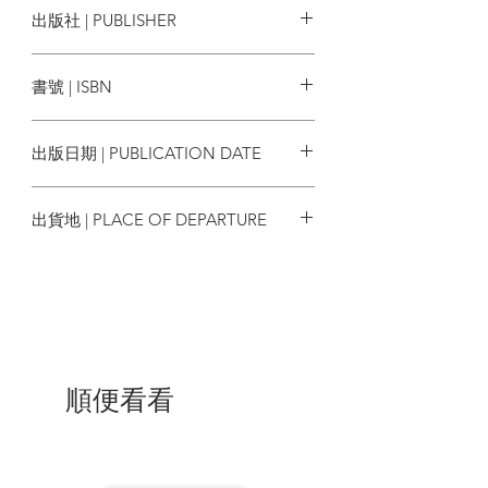
出版社 | PUBLISHER
盟簽訂聯合協議，俄羅斯出兵佔領烏克蘭
東邊的土地和克里米亞。八年後，又因烏
貓頭鷹
克蘭打算加入北約而引發俄羅斯的全面入
書號 | ISBN
侵。對普丁等人而言，向西方靠攏的烏克
蘭，等同於宣告著他們心中的帝國夢難以
9789862626863
實現。本書將帶領讀者回顧這塊土地的歷
出版日期 | PUBLICATION DATE
史，並深入分析蘇聯解體後，兩國如何走
向不同政治體制，以及雙方為何30年來衝
2024/05/02
突不斷。
出貨地 | PLACE OF DEPARTURE
以「烏克蘭」為界的國際新秩序
台灣
20世紀末蘇聯解體，全球秩序從美蘇對抗
走入美國主導的單極世界。這個單極世界
近年因中國崛起而受到挑戰，並在俄烏戰
爭開打後更加速改變。戰爭發動前，習近
平公開支持普丁反對北約向東擴張，這是
克里姆林宮的主人為他即將發動的侵略行
順便看看
動辯護的關鍵論據。普丁則反過來支持中
國對臺灣的立場，兩位領導人一起挑戰美
國的單極秩序。而若戰爭依照普丁的計畫
進行，中國也許會因為俄羅斯成功削弱美