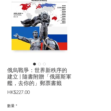
俄烏戰爭：世界新秩序的
建立 | 隨書附贈「俄羅斯軍
艦，去你的」郵票書籤
價
HK$227.00
格
數量
*