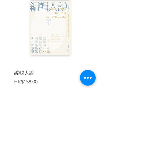
國的國際地位而從中獲得好處。但事情的
發展卻不如俄羅斯或者中國所預想的順
利。世界漸漸走向一種「歷史的回歸」，
形成了以「中國和俄羅斯組成的亞洲秩
序」對抗「美國和北約為主的西方秩
序」，彷彿重回冷戰時期。只不過當時蘇
聯是老大哥，如今在國際上受到孤立的俄
羅斯反倒得向中國靠攏。可以說，這場戰
爭讓以「烏克蘭為界」的新東西對立更加
確立。
編輯人說
賣書者言
這是一本當代史的書寫，不斷變動的局勢
價格
價格
HK$158.00
HK$188.00
讓出版成為一種挑戰，但本書作者選擇透
過長時段的歷史爬梳，做出更為深刻的分
析。讀者將能從作者深入淺出的論證中，
了解到俄羅斯和烏克蘭為何走向戰爭，烏
克蘭之所以能抵抗這麼久的原因，以及在
這場戰爭之下的國際新秩序是如何建立。
加入購物車
| 目錄 |