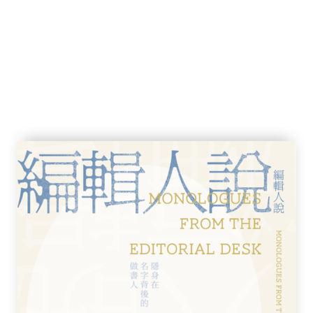
才給它起一個標準稱號，「中華復興建築」便
建築師所創，他們在20世紀20年代留學歐美
年賓夕凡尼亞大學畢業的梁思成與其妻林徽音，
育的第一個建築學系。這批充滿抱負的建築師
「恢復中國」、「振興中華」的革命理念（源
會誓詞》），發起一場建築革命運動，目的是
徵的傳統中式建築，令它符合現代中國社會的
民族對本土建築的自豪。這場運動稱為「中華
Chinese Architecture」，源自1936年建築師
a Monthly)的文章。〕
。首先，2004年香港特區政府的《文物建築
格」（Chinese Renaissance
賢里列為法定古蹟的文件，以及2011年把何東花園
「中國文藝復興風格」（英文名稱不變）。不
批評；他在2012年專欄中指出，並無所謂的
者再進行研究，認為這類建築的意識形態既然
孫中山的「恢復中國」、「振興中華」理念，正確名
issance Architecture)。