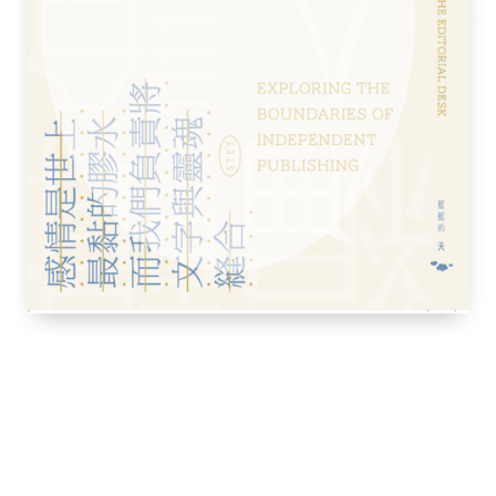
，是該大學的建築文物保護碩士與學士課程創
學會的創會副會長。2000年受聘於香港大學
除教學外，曾獲委任為香港、中國內地與海外
物保育工程以及世界文化遺產申報，獲頒發聯
曾撰寫多篇關於香港建築文物及非物質文化遺
仔》；持有建築文物保護理科碩士及中國語文
目管理二十多年，現為英國皇家測量師，也是
會會員。服務香港鐡路有限公司十五年，退休
造房地產等課程。