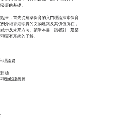
續發展的基礎。
織起來，首先從建築保育的入門理論探索保育
實例介紹香港珍貴的文物建築及其價值所在，
種啟示及未來方向。讀畢本書，讀者對「建築
更清晰和更有系統的了解。
引言理論篇
確目標
零和遊戲建築篇
篇
城市發展的啟示第
育與城市發展的啟示第