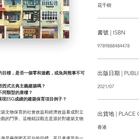
花千樹
書號 | ISBN
9789888484478
出版日期 | PUBLI
的目標，是否一個零和遊戲，或魚與熊掌不可
些西式古典主義建築嗎？
2021/07
不同類型的唐樓？
展現ESG成績的建築保育項目例子？
建築文物保育的社會效益和經濟效益看成對立
出貨地 | PLACE 
遊戲的鬥爭。這種錯誤觀念是源於對建築文物
香港
本身是兩個密不可分的目標，若只考慮其中一