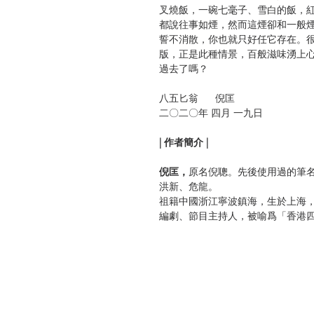
叉燒飯，一碗七毫子、雪白的飯，
都說往事如煙，然而這煙卻和一般
誓不消散，你也就只好任它存在。
版，正是此種情景，百般滋味湧上
過去了嗎？
八五匕翁 倪匡
二〇二〇年 四月 一九日
| 作者簡介 |
倪匡，
原名倪聰。先後使用過的筆
洪新、危龍。
祖籍中國浙江寧波鎮海，生於上海
編劇、節目主持人，被喻爲「香港