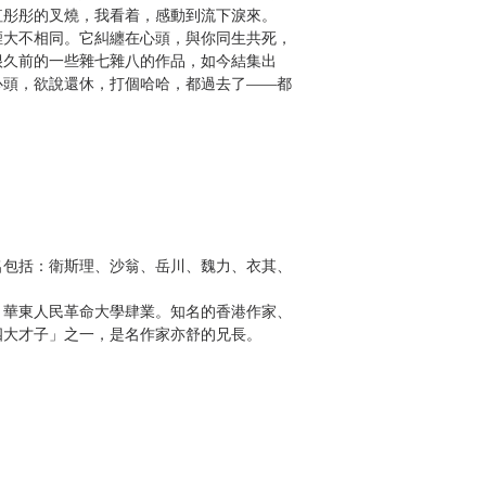
紅彤彤的叉燒，我看着，感動到流下淚來。
煙大不相同。它糾纏在心頭，與你同生共死，
很久前的一些雜七雜八的作品，如今結集出
心頭，欲說還休，打個哈哈，都過去了——都
名包括：衛斯理、沙翁、岳川、魏力、衣其、
，華東人民革命大學肆業。知名的香港作家、
四大才子」之一，是名作家亦舒的兄長。