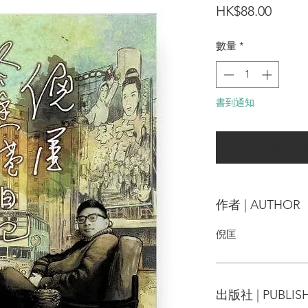
價
HK$88.00
格
數量
*
書到通知
可以訂
作者 | AUTHOR
倪匡
出版社 | PUBLIS