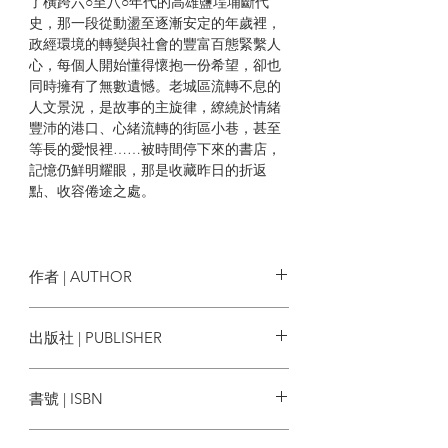
了橫跨六○至八○年代的高雄鹽埕埔斷代
史，那一段從動盪至逐漸安定的年歲裡，
政經環境的轉變與社會的豐富百態緊繫人
心，每個人開始懂得懷抱一份希望，卻也
同時擁有了無數遺憾。老城區流轉不息的
人文景況，是故事的主旋律，繚繞於情緒
豐沛的港口、心緒流轉的街區小巷，甚至
等長的愛恨裡……被時間停下來的書店，
記憶仍鮮明耀眼，那是收藏昨日的折返
點、收容倦途之處。
本書特色
★南崁小書店店主——夏琳的創作初
作者 | AUTHOR
探，昔時港都的姿態與氣味兼具的自傳體
小說，醞釀於地方的昨日書寫，橫跨六○至
夏琳
出版社 | PUBLISHER
八○年代高雄老城區鹽埕埔的人文風景，在
記憶的繁花幽徑裡，與一代人的美好重
逗點文創結社
遇。
書號 | ISBN
9789869966122