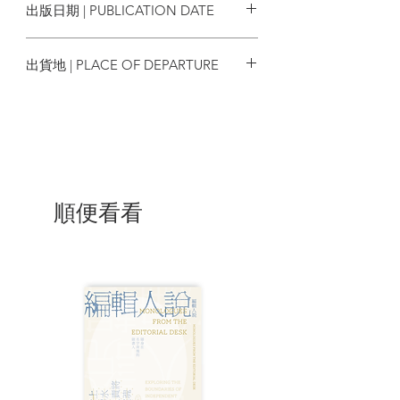
出版日期 | PUBLICATION DATE
| 目錄 |
楔子 老人
2021/01/01
第壹話 阿雄
出貨地 | PLACE OF DEPARTURE
第貳話 阿菊
第參話 雪莉
台灣
第肆話 阿雄
第伍話 小玉
第陸話 愛麗絲
第柒話 阿珍
第捌話 淑英
第玖話 玉芬
順便看看
第拾話 老人
後記
| 內容節錄 |
序
後記
——那時代的書店，停下來了，然而
它會化為其他形式，繼續前進。