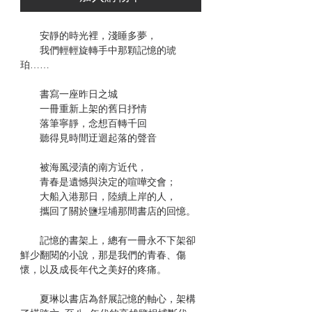
安靜的時光裡，淺睡多夢，
我們輕輕旋轉手中那顆記憶的琥
珀……
書寫一座昨日之城
一冊重新上架的舊日抒情
落筆寧靜，念想百轉千回
聽得見時間迂迴起落的聲音
被海風浸漬的南方近代，
青春是遺憾與決定的喧嘩交會；
大船入港那日，陸續上岸的人，
攜回了關於鹽埕埔那間書店的回憶。
記憶的書架上，總有一冊永不下架卻
鮮少翻閱的小說，那是我們的青春、傷
懷，以及成長年代之美好的疼痛。
夏琳以書店為舒展記憶的軸心，架構