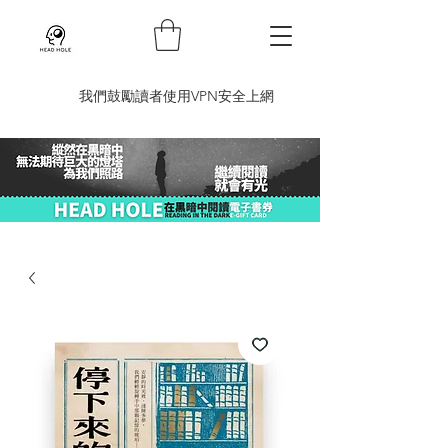
​我們鼓勵讀者使用VPN安全上網