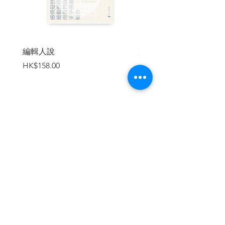
父親過世後，我興起了在現居地附近
開一家小書店的念頭，以往多次接受媒體
受訪，我都會提到這間小書店有童年的回
憶。父親二月過世，隔年二月南崁小書店
編輯人說
賣書者言
開始營運。
價格
價格
HK$158.00
HK$188.00
這本書，雖定調為虛構小說，或許也
可以視為南崁小書店的前傳吧。
父母離世，脫離了被叮嚀呵護的階
段，我的人生開始進入新的旅程，有了不
加入購物車
一樣的轉折，開了一家小書店，看到不一
樣的風景。開書店從來不是人生選項，或
許是遺傳自船員父親，天性不愛受束縛，
二十多年前自助旅行還不那麼盛行的時
候，便喜歡一個人到世界各地流浪，我應
該很難適應天天都要開店的生活。早年的
書店雖說能聘請多位店員，生意好得不得
繼續瀏覽
了，但是也很有壓力，偶爾會聽到書店的
營運狀況，遇到不講價的客人慶幸賺到；