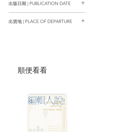
出版日期 | PUBLICATION DATE
剛買樓上車的中學英國文學科老師小陳，
不得已問好友借錢去求婚，卻要簽下奇怪
2024/07/17
的條款；而面對實力懸殊的精英班，負責
出貨地 | PLACE OF DEPARTURE
放牛班的小陳，如何讓學生在話劇比賽中
表演《威尼斯商人》突圍而出以保住飯
香港
碗？
〈再世紅梅之庵堂夜話〉夜透紫
奸臣賈似道弄權殺人強搶民女，李慧娘化
身紅衣女鬼解救愛郎。當年劇作家唐滌生
在《再世紅梅記》公演之時病發身亡，如
順便看看
今舞台劇團打算重新演繹這個借屍還魂、
惡有惡報的經典粵劇劇目。舞台上血漿四
濺，導演竟又再緊急送院？幕後黑手到底
是誰？
〈學舍〉黑貓Ｃ
八十年代，王利發剛從大學畢業便回歸母
校當教師，把自己大半人生奉獻給香泰書
院，最後成為教育界享負盛名的王校長。
他事業有成、家庭美滿，正當準備榮休之