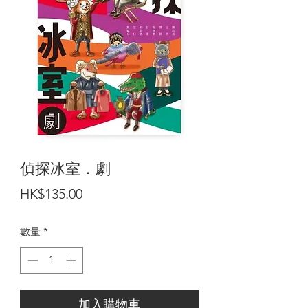
偵探冰室．劇
價
HK$135.00
格
數量
*
加入購物車