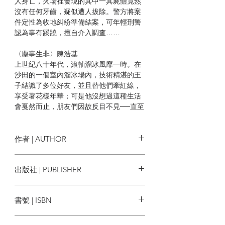
人身亡，火場裡發現的其中一具屍體竟然
沒有任何牙齒，疑似遭人拔除。警方將案
件定性為收地糾紛準備結案，可年輕刑警
認為事有蹊蹺，擅自介入調查……
〈塵事生非〉陳浩基
上世紀八十年代，滾軸溜冰風靡一時。在
沙田的一個室內溜冰場內，技術精湛的王
子結識了多位好友，並且替他們牽紅線，
享受著花樣年華；可是他沒想過這種生活
會戛然而止，朋友們因故反目不見──直至
三十五年後，某位女生出現……
〈宦官〉望日
作者 | AUTHOR
一直在副總統身旁卑躬屈膝、盡力滿足其
各種要求的宦官，竟被罪犯詛咒失去最珍
陳浩基、文善、譚劍、夜透紫、冒業、
出版社 | PUBLISHER
視的女兒和被全宇宙制裁！？與此同時，
柏菲思、望日、黑貓Ｃ
副總統色心起，對宦官的女兒虎視眈眈。
星夜出版
宦官想方切法保護女兒，阻止詛咒成真，
書號 | ISBN
他們最終都能逃過此劫嗎？
9789887650430
〈威尼斯衰人〉文善