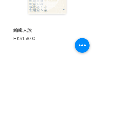
際卻傳來噩耗，王校長居然在香泰書院的
校長室內吞槍自殺。家人堅決否認死者有
自殺的動機，而警察也似乎決定將王校長
的死列作謀殺處理……
編輯人說
賣書者言
〈浮士德殺人事件〉冒業
價格
價格
HK$158.00
HK$188.00
改編自《偵探冰室．劇》的舞台劇《浮士
德殺人事件》在香港文化中心劇場正式上
演，沒想到這場演出卻暗藏殺機，更關係
到劇目中浮士德博士和惡魔梅菲斯特數百
年前的恩怨……
加入購物車
| 作者簡介 |
陳浩基，
香港中文大學計算機科學系畢
業，台灣推理作家協會國際成員。著有
《遺忘·刑警》、《13·67》、《網內人》、
《山羊獰笑的剎那》、《第歐根尼變奏
曲》、《氣球人》、《魔笛》、《魔蟲人
繼續瀏覽
間1》、《魔蟲人問2:黑白》等多部作品。
鈍舌頭，五穀不分，六畜不辨，嚼老半天