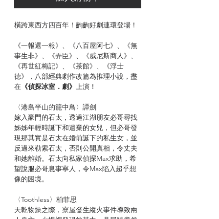
橫跨東西方四百年！齣齣好劇連環登場！
《一報還一報》、《八百屋阿七》、《無
事生非》、《弄臣》、《威尼斯商人》、
《再世紅梅記》、《茶館》、《浮士
德》，八部經典劇作改篇為推理小說，盡
在
《偵探冰室．劇》
上演！
〈港島半山的籠中鳥〉譚劍
嫁入豪門的石太，透過江湖朋友必哥尋找
姊姊年輕時誕下和遺棄的女兒，但必哥發
現那其實是石太在婚前誕下的私生女，並
反過來勒索石太，否則公開真相，令丈夫
和她離婚。石太向私家偵探Max求助，希
望說服必哥息事寧人，令Max陷入超乎想
像的困境。
〈Toothless〉柏菲思
天乾物燥之際，寮屋發生縱火事件導致兩