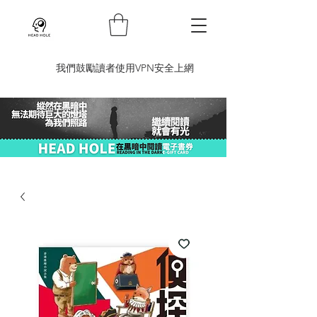
​我們鼓勵讀者使用VPN安全上網