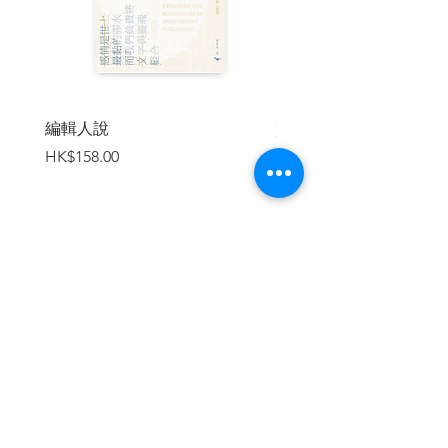
譚劍，
曾任程式設計、系統分析、項目管
理等工作。台灣推理作家協會國際會員。
好奇如鯊魚。喜歡旅行、動物和大自然。
與家人和一隻愛撒嬌的狗住在西太平洋一
個小島上。
編輯人說
賣書者言
文善，
中學時好友犯禁帶《金田一少年之
價格
價格
HK$158.00
HK$188.00
事件簿》漫畫回校給同學傳閱，自此便愛
上推理。
之後從漫畫「進化」到看推理小說，最愛
日系本格推理，覺得各種設計巧妙的詭計
就如一件件精緻的藝術品。
在這個社會派和懸疑作品當道的年代，希
加入購物車
望透過帶有不同元素的作品，給讀者接觸
本格解謎的趣味。
黑貓C，
香港理工大學電子及資訊工程學
系畢業。二〇一五年開始在網上連載科
幻、奇幻小說，翌年以武俠小說《從等級1
到武林盟主》系列出道。他涉獵多種類型
繼續瀏覽
寫作，同年以數學為主題創作推理小說