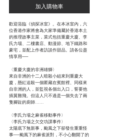
加入購物車
歡迎蒞臨《偵探冰室》。在本冰室內，六
位香港作家將會為大家準備屬於香港本土
的推理故事主菜，菜式包括重慶大廈、李
氏力場、二樓書店、動漫節、地下鐵路和
豪宅，並配上作者訪談作甜品。請各位盡
情享用──
〈重慶大廈的非洲雄獅〉
來自非洲的十二人暗殺小組來到重慶大
廈，懸紅追殺一個匿藏在賓館裡、同樣來
自非洲的人，並監視各個出入口，誓要他
插翼難飛。但這人只不過是一個失去了兩
隻腳趾的廚師……
〈李氏力場之麻雀移動事件〉
〈李氏力場之欠交功課事件〉
太陽底下無新事，颱風之下卻發生重重怪
事──颱風下的麻雀派對，不小心翻開了的