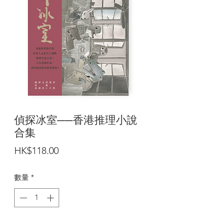
偵探冰室──香港推理小說
合集
價
HK$118.00
格
數量
*