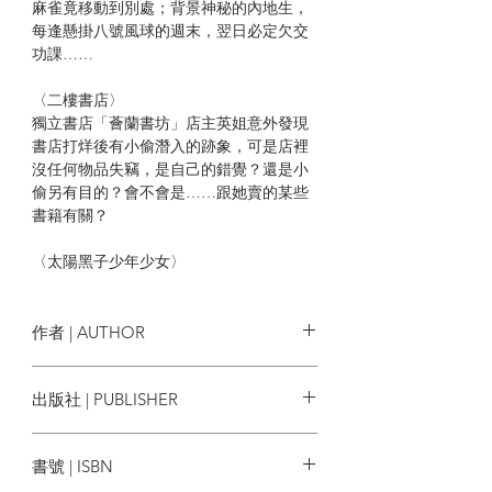
麻雀竟移動到別處；背景神秘的內地生，
每逢懸掛八號風球的週末，翌日必定欠交
功課……
〈二樓書店〉
獨立書店「薈蘭書坊」店主英姐意外發現
書店打烊後有小偷潛入的跡象，可是店裡
沒任何物品失竊，是自己的錯覺？還是小
偷另有目的？會不會是……跟她賣的某些
書籍有關？
〈太陽黑子少年少女〉
動漫節Cosplay會場發生了怪盜事件。扮演
戰士的少年、扮演偵探的少女、扮演女巫
的仙女座人、扮演公主的偽娘、扮演犯人
作者 | AUTHOR
的小孩，就靠這五個在網上認識的朋友破
解謎團？！
陳浩基、譚劍、文善、黑貓C、望日、
出版社 | PUBLISHER
冒業
〈來自地下〉
星夜出版
一列回廠的港島綫列車內發現一具男屍，
書號 | ISBN
屍體身上的車票卻只能從朗屏乘搭至天水
圍。而不久之前與死者相約碰面的三人都