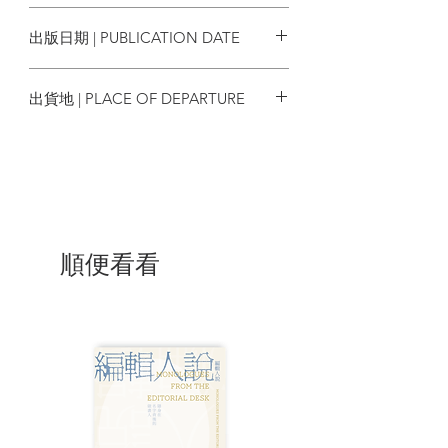
9789887977407
聲稱見過他。究竟誰在說謊？誰是凶手？
出版日期 | PUBLICATION DATE
〈豪宅〉
2019/07/17
在南區某豪宅內發生命案，疑犯與死者居
出貨地 | PLACE OF DEPARTURE
於同一屋簷下，卻沒有任何親屬關係；疑
犯跟死者沒有結怨，甚至視對方為親妹
香港
妹，卻承認親手殺死死者。這到底是什麼
一回事？
| 作者簡介 |
順便看看
陳浩基，
香港中文大學計算機科學系畢
業，台灣推理作家協會海外成員。著有
《遺忘·刑警》《13.67》、《網內人》《山
羊獰笑的剎那》、《第歐根尼變奏曲》等
多部作品。好想躲起來讀書寫稿，可是每
天都有大量公事信件等待處理。嗜好是向
同行作家推介降噪耳機、藍牙鍵盤和協助
寫作的Apps。