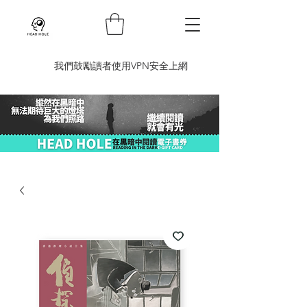
​我們鼓勵讀者使用VPN安全上網