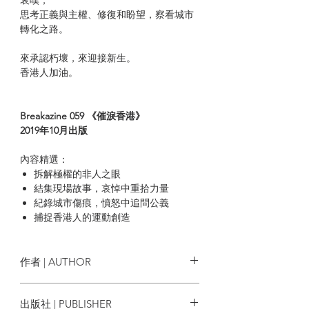
思考正義與主權、修復和盼望，察看城市
轉化之路。
來承認朽壞，來迎接新生。
香港人加油。
Breakazine 059 《催淚香港》
2019年10月出版
內容精選：
拆解極權的非人之眼
結集現場故事，哀悼中重拾力量
紀錄城市傷痕，憤怒中追問公義
捕捉香港人的運動創造
序：
催淚煙下的新香港 /7
作者 | AUTHOR
A：直視非人之眼
The Big Brother's Eye
目中無人之眼 /12
Breakazine創作小組
出版社 | PUBLISHER
殺紅了的眼睛 /14