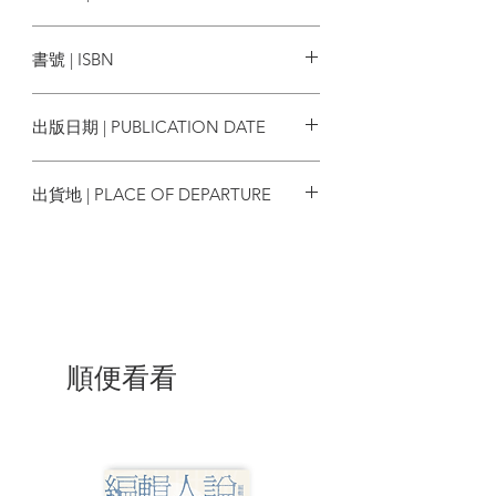
老大哥之眼 /16
Breakazine
利益之眼 /18
書號 | ISBN
許寶強：極權來臨，堅持做人 /20
9789888392964
B：目睹城市傾倒 Mourn for the City's
出版日期 | PUBLICATION DATE
Fall
為這地舉哀 /26
2019/10
山地：讓我們好好哀悼 /38
出貨地 | PLACE OF DEPARTURE
C：凝視香港傷痕 Look into our Trauma
香港
不能回轉的傷痕 /44
反光衣下 /48
記者的戰後餘悸 /52
社工的憂心 /54
原來我是警察家屬 /58
當父母變成敵人 /60
順便看看
萬家輝：創傷下的情緒危機 /62
陳文珊：在創傷的憤怒中追尋公義 /66
D：迎接新的眼光 New Eye for Hong
Kong