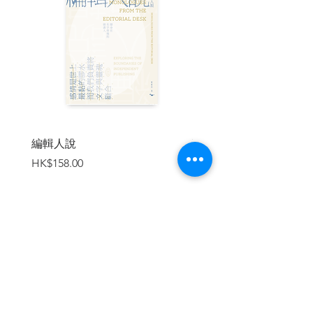
新世代的「港式民主」 /74
深入社區之路 /78
自我學習的暑夏 /80
走在前線的福音 /82
龔立人：反送中運動的「主權」與「救
贖」 /84
Further Reading 重讀屬於香港人的傷
痕 /90
編輯人說
賣書者言
價格
價格
HK$158.00
HK$188.00
| HEAD HOLE REMARK |
本書已絕版，無法訂購。
加入購物車