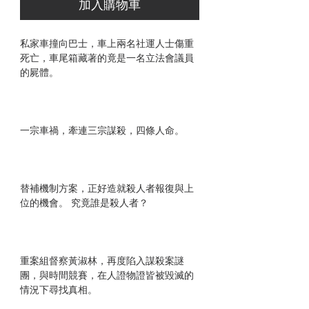
加入購物車
私家車撞向巴士，車上兩名社運人士傷重
死亡，車尾箱藏著的竟是一名立法會議員
的屍體。
一宗車禍，牽連三宗謀殺，四條人命。
替補機制方案，正好造就殺人者報復與上
位的機會。 究竟誰是殺人者？
重案組督察黃淑林，再度陷入謀殺案謎
團，與時間競賽，在人證物證皆被毀滅的
情況下尋找真相。