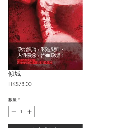
傾城
價
HK$78.00
格
數量
*