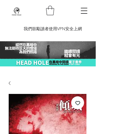
​我們鼓勵讀者使用VPN安全上網