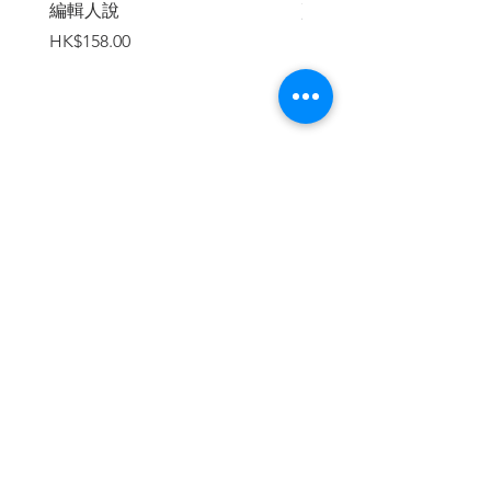
編輯人說
賣書者言
價格
價格
HK$158.00
HK$188.00
加入購物車
繼續瀏覽