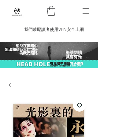
​我們鼓勵讀者使用VPN安全上網