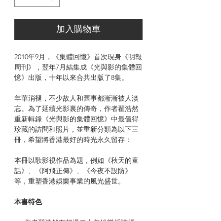
加入購物車
2010年9月，《集體回憶》首次現身《明報
周刊》，翌年7月結集成《光與影的集體回
憶》出版，十年以來合共出版了8集。
年華消褪，不少故人和舊事都漸漸被人淡
忘。為了延續光影裏的傳奇，作者翟浩然
重新輯錄《光與影的集體回憶》中最值得
珍藏的訪問和照片，並重新分類為以下三
冊，希望將香港最好的時光永久留存：
本冊以歌影視作品為題，例如《秋天的童
話》、《阿飛正傳》、《今夜不設防》
等，重塑香港娛樂事業的風光盛世。
本書特色