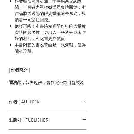
作者翟浩然有超過二十年娛樂採訪經
驗，一直致力重整娛樂圈集體回憶；本
作品將透過他的眼光重構過去風光，與
讀者一同凝住回憶。
絶版再臨！本書將精選前作中的大量珍
貴訪問與照片，更加入一些過去並未收
錄的相片，令此書更具價值。
本書附贈的書衣背面是一張海報，值得
讀者珍藏。
| 作者簡介 |
翟浩然，
報界起步，曾任電台節目監製及
主持人，並涉足電視，著有八冊《光與影
的集體回憶》以及《善緣滿佈》，跨媒體
娛樂說書人。
作者 | AUTHOR
翟浩然
出版社 | PUBLISHER
明窗出版社