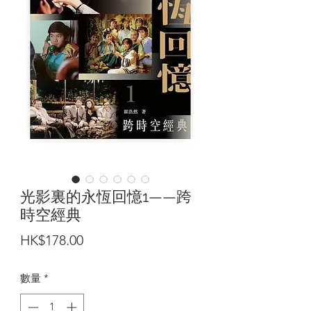
光影裏的永恆回憶1——跨
時空經典
價
HK$178.00
格
數量
*