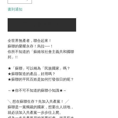
書到通知
可以訂購時通知我
全世界無產者，聯合起來！
蘇聯的榮耀永存！烏拉──！
你所不知道的「蘇維埃社會主義共和國聯
邦」!!
★「蘇聯」可以稱為「民族國家」嗎？
★蘇聯製造的產品，好用嗎？
★蘇聯的平民百姓是如何打發假日的呢？
～★你不可不知道的蘇聯小知識★～
╲ 想在蘇聯生存？先加入共產黨！ ╱
蘇聯是一黨獨裁的國家，想要出人頭地，
就必須加入共產黨一步步往上爬。
成為一名共產黨員的首要好處，就是薪水