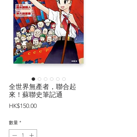
全世界無產者，聯合起
來！蘇聯史筆記通
價
HK$150.00
格
數量
*