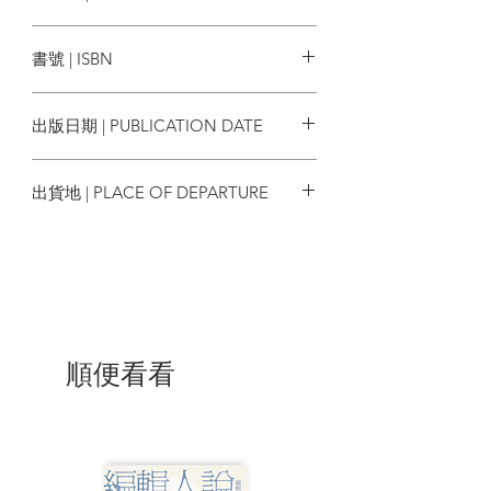
用。
楓樹林
書號 | ISBN
╲ 女學生的制服就是所謂的女僕裝 ╱
蘇聯和俄羅斯的學校文化，最具代表性的
9786267394670
就是「女僕裝」！
出版日期 | PUBLICATION DATE
你或許會疑惑：「蘇聯學生為什麼會穿女
僕裝……!?」
2024/05/28
其實，應該稱之為圍裙禮服比較適當，
出貨地 | PLACE OF DEPARTURE
《愛麗絲夢遊仙境》中的愛麗絲裝扮就跟
這個一模一樣！
台灣
帝俄時期的女校照片中，就能看到這種服
裝哦！
過去讓世界一分為二的蘇聯，曾是「東方
各國」的盟主。
追求人民解放的理念，卻又實施強力的一
順便看看
黨獨裁體制；
雖為世界第二強國，卻面臨物資短缺。
還想知道更多蘇聯有趣的小祕密嗎？
讓我們以通俗易懂的方式解說蘇聯的真實