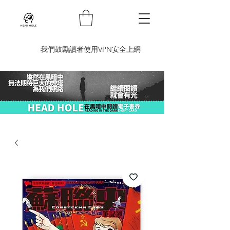
​我們鼓勵讀者使用VPN安全上網