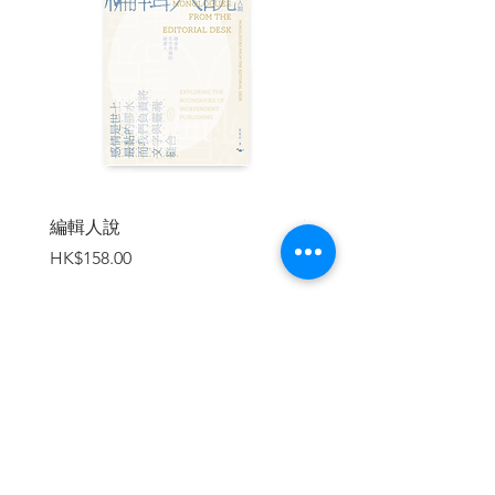
情況，
一睹鐵幕另一面的世界吧!!
本書特色
◎日本亞馬遜4.5星高分好評，台灣第一本
以漫畫風格敘述的蘇聯史筆記！
◎多幅跨頁插畫輔述蘇聯歷史，更活靈活
現地重現與想像歷史事件，詼諧有趣！
◎軍事專業監修津久田重吾✕知名軍事漫
編輯人說
賣書者言
畫家速水螺旋人雙強合著，不可不讀！
價格
價格
HK$158.00
HK$188.00
| 目錄 |
●卷首漫畫
●從資料開始介紹蘇聯
加入購物車
●【第1章】蘇聯的基礎知識
．共產黨的祕密
．KGB與國內治安機構
．蘇聯的學校