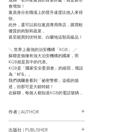
會增加！
黨員身分在職場上的晉升速度比他人來得
快。
此外，還可以前往黨員專用商店，購買較
優質的肉類和蔬菜，
甚至能買到伏特加、白蘭地這類高級品！
╲ 世界上最強的治安機構「KGB」 ╱
蘇聯是個擁有強大治安機構的國家，而
KGB就是其中的代表。
KGB是「國家安全委員會」的縮寫，俄語
為「КГБ」。
我們偶爾會看到「祕密警察」這樣的描
述，但那可是大錯特錯！
在蘇聯，每個人都知道KGB的電話號碼，
也知道辦公室的位置；
相反地，不認識KGB可是很麻煩的！
KGB的座右銘是「熱情的心，冷靜的頭
作者 | AUTHOR
腦，純潔的手」。
事實上，他們會揭發貪汙和組織犯罪，
速水螺旋人 Rasenjin Hayami, 津久田重
出版社 | PUBLISHER
對於消除蘇聯社會的弊端發揮了一定的作
吾 Jugo Tsukuda