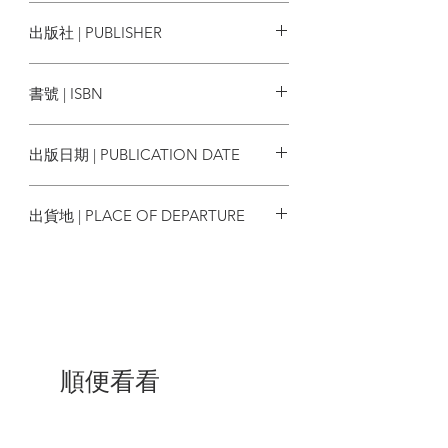
出生於烏克蘭的兩個世代面對同一場戰
維多利亞‧貝林姆 Victoria Belim
出版社 | PUBLISHER
爭，卻有著截然不同的兩種詮釋。對作者
而言，蘇聯象徵的是車諾比核災、專制統
臉譜
治與大饑荒。對她的伯父而言，蘇聯不僅
書號 | ISBN
是核工程與航空科技的先鋒，更是保護烏
克蘭免於納粹統治的軍事強權。
9786263152717
出版日期 | PUBLICATION DATE
這場由著政治立場相左的爭執，以及曾祖
父日記記下的一名失蹤家族成員，帶領作
2023/03/30
者回到離開十年以上的故鄉波爾塔瓦的櫻
出貨地 | PLACE OF DEPARTURE
桃園。在塵封的照片、日記及藏書中，以
曾祖父母所經歷的歷史事件為本，貝林姆
台灣
走訪烏克蘭社會主義時代的祕密警察單位
「公雞之家」、各地檔案室、博物館及祖
厝，試圖拼湊不斷消失中的家族歷史，解
開四個世代面對政權轉移的立場歧異及糾
結。
順便看看
「哀悼一個地方，比哀悼一個人還難。」
曾經對作者而言，俄軍侵略克里米亞的新
聞畫面，彷彿存在於老舊電影的灰色畫