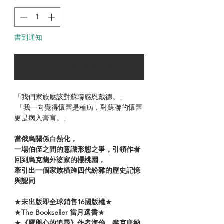
書到通知
可以訂購時通知我
「我們家族應該對蘇聯感恩戴德。」
「我一向覺得懷舊是種病，對蘇聯的懷舊
更是病入膏肓。」
當俄烏關係白熱化，
一場伯侄之間的意識形態之爭，引領作者
回到烏克蘭外婆家的櫻桃園，
牽引出一個家族橫跨四代紛雜的歷史記憶
與認同
★
未出版即全球銷售16國版權
★
★
The Bookseller 當月選書
★
★
《鷹與心的追尋》作者海倫．麥克唐納