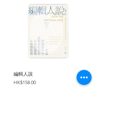
面。隨著一邊協助農務一邊穿梭於以列寧
命名的無數街道，在破碎凌亂的檔案與歧
異紛亂的歷史認同中，作者以一個家族的
故事折射出一個「邊境之國」的歷史處
境，並且在進行式的戰爭中，找回未經戰
火蹂躪的烏克蘭，及一個家族重新找回連
結的可能。
| 目錄 |
自序
編輯人說
賣書者言
第一部：在烏克蘭的河岸邊
價格
價格
HK$158.00
HK$188.00
第一章：伯侄之間
第二章：尼科季姆怎麼了
第三章：重返貝里格
第二部：櫻桃園
第四章：復活節
加入購物車
第五章：魯許尼基
第六章：列舍季利夫卡
第七章：夜宿馬亞齊卡