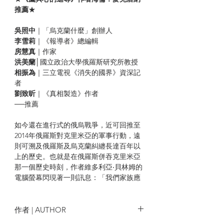
推薦
★
吳照中
｜「烏克蘭什麼」創辦人
李雪莉
｜《報導者》總編輯
房慧真
｜作家
洪美蘭
│國立政治大學俄羅斯研究所教授
相振為
｜三立電視《消失的國界》資深記
者
劉致昕
｜《真相製造》作者
──推薦
如今還在進行式的俄烏戰爭，近可回推至
2014年俄羅斯對克里米亞的軍事行動，遠
則可溯及俄羅斯及烏克蘭糾纏長達百年以
上的歷史。也就是在俄羅斯併吞克里米亞
那一個歷史時刻，作者維多利亞‧貝林姆的
電腦螢幕閃現著一則訊息：「我們家族應
該對蘇聯感恩戴德。」而這訊息來自她曾
因蒐藏披頭四唱片，在蘇聯統治烏克蘭時
期鋃鐺入獄的伯父。
作者 | AUTHOR