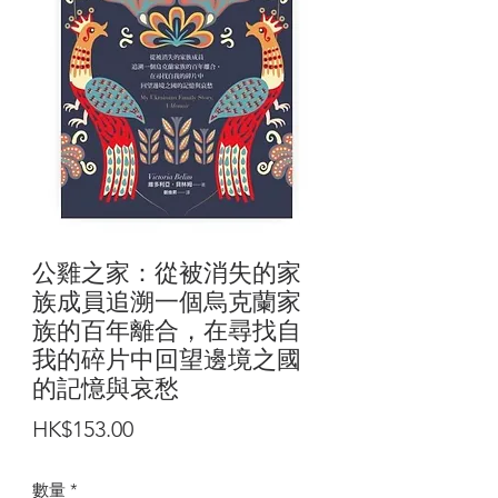
公雞之家：從被消失的家
族成員追溯一個烏克蘭家
族的百年離合，在尋找自
我的碎片中回望邊境之國
的記憶與哀愁
價
HK$153.00
格
數量
*