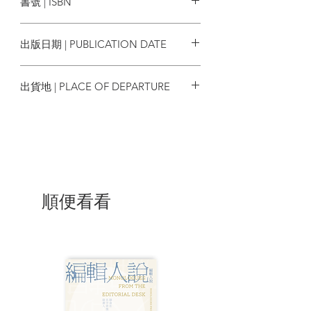
書號 | ISBN
己只是濫竽充數，
甚至覺得這一切都只是出於運氣，
9786263902954
即使再多的成績、證照或各種證據指明，
出版日期 | PUBLICATION DATE
他們確實具備優秀才能，
他們還是認為自己只是騙子，不值得成
2024/10/17
功。
出貨地 | PLACE OF DEPARTURE
然而，你真的能夠一直過著站在懸崖邊的
台灣
生活嗎？
你真的願意讓自己在每次職場升遷、成功
錄取、接受稱讚時蒙上陰影？
甚至讓它影響你的人際關係，導致你無法
表現出真實的自己？
順便看看
請記得──
人生中大多數的事都需要一點運氣，
但這不表示你的成功不算數，或者應該打
折扣！
臨床心理學家潔薩米．希伯德（Jessamy
Hibberd），
為這群總是想著「我不配」、「我不值