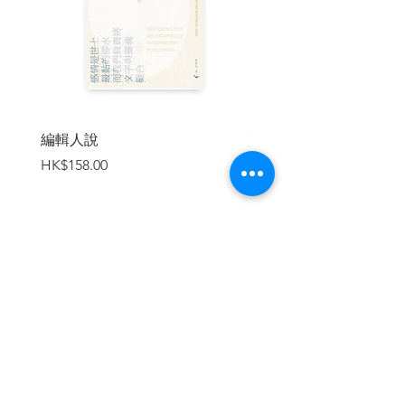
得」、「我不夠好」的數百萬男女，
寫下了這本溫暖而實際的自救之書，並透
過研究告訴我們：
●怎樣的幼時經驗會助長冒牌者心態？
●「確認偏差」如何不斷加強和助長冒牌者
心態？
編輯人說
賣書者言
●如何改變越努力，卻越不安的「過勞循
價格
價格
HK$158.00
HK$188.00
環」？
●如何修正自己追求完美的高標準？
●擺脫焦慮迴圈的策略。
你不需要一直努力才能變得更好，
因為你已經夠好了！
加入購物車
你現在的所有獲得，都是你的值得，
揮別「冒牌」的心理陷阱，不再與下一次
機會擦肩而過！
| 目錄 |