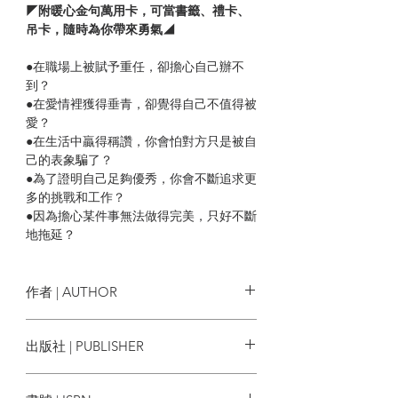
◤附暖心金句萬用卡，可當書籤、禮卡、
吊卡，隨時為你帶來勇氣◢
●在職場上被賦予重任，卻擔心自己辦不
到？
●在愛情裡獲得垂青，卻覺得自己不值得被
愛？
●在生活中贏得稱讚，你會怕對方只是被自
己的表象騙了？
●為了證明自己足夠優秀，你會不斷追求更
多的挑戰和工作？
●因為擔心某件事無法做得完美，只好不斷
地拖延？
其實你並不孤單，這就是「冒牌者症候
群」（Imposter Syndrome）。
作者 | AUTHOR
70％的人都曾恐懼被他人高估，焦慮被看
潔薩米．希伯德 Jessamy Hibberd
出版社 | PUBLISHER
穿自己的無能，
無法將自己的成功歸因於自己的能力，
商周出版
明明擁有某種社會地位的光環，仍覺得自