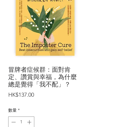
冒牌者症候群：面對肯
定、讚賞與幸福，為什麼
總是覺得「我不配」？
價
HK$137.00
格
數量
*