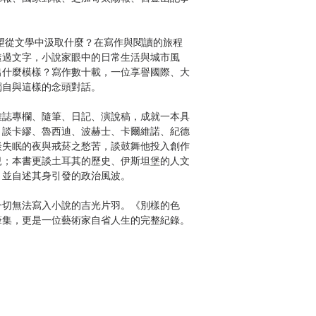
望從文學中汲取什麼？在寫作與閱讀的旅程
透過文字，小說家眼中的日常生活與城市風
出什麼模樣？寫作數十載，一位享譽國際、大
獨自與這樣的念頭對話。
雜誌專欄、隨筆、日記、演說稿，成就一本具
，談卡繆、魯西迪、波赫士、卡爾維諾、紀德
談失眠的夜與戒菸之愁苦，談鼓舞他投入創作
兒；本書更談土耳其的歷史、伊斯坦堡的人文
，並自述其身引發的政治風波。
一切無法寫入小說的吉光片羽。《別樣的色
筆集，更是一位藝術家自省人生的完整紀錄。