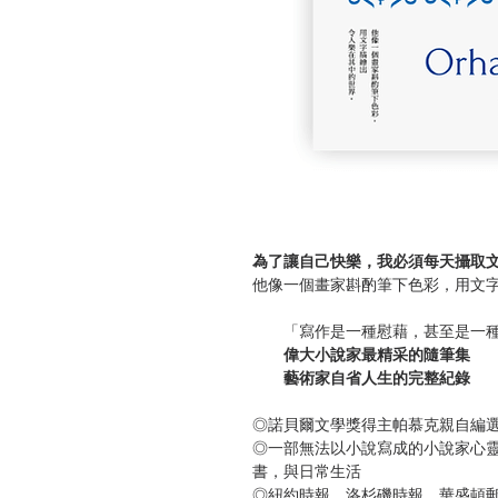
為了讓自己快樂，我必須每天攝取
他像一個畫家斟酌筆下色彩，用文
「寫作是一種慰藉，甚至是一種
偉大小說家最精采的隨筆集
藝術家自省人生的完整紀錄
◎諾貝爾文學獎得主帕慕克親自編
◎一部無法以小說寫成的小說家心靈
書，與日常生活
◎紐約時報、洛杉磯時報、華盛頓