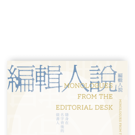
都應該有這樣一個叔叔
》：墮落的樂趣
《愛達》與《蘿莉塔》