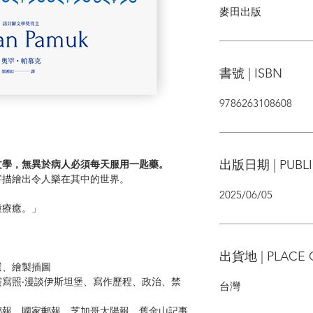
麥田出版
書號 | ISBN
9786263108608
出版日期 | PUBLI
文學，無異於病人必須每天服用一匙藥。
字描繪出令人樂在其中的世界。
2025/06/05
療癒。」
出貨地 | PLACE 
選、繪製插圖
寫照‧漫談伊斯坦堡、寫作歷程、政治、禁
台灣
郵報、國家郵報、芝加哥太陽報、舊金山記事