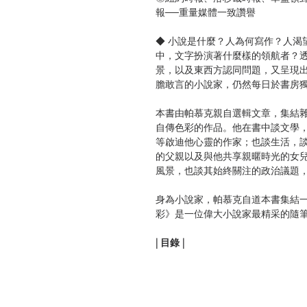
報──重量媒體一致讚譽
◆ 小說是什麼？人為何寫作？人渴
中，文字扮演著什麼樣的領航者？
景，以及東西方認同問題，又呈現
膽敢言的小說家，仍然每日於書房
本書由帕慕克親自選輯文章，集結
自傳色彩的作品。他在書中談文學
等啟迪他心靈的作家；也談生活，
的父親以及與他共享親暱時光的女
風景，也談其始終關注的政治議題
身為小說家，帕慕克自道本書集結
彩》是一位偉大小說家最精采的隨
| 目錄 |
目錄
自序 無法以小說寫成的斷片之書