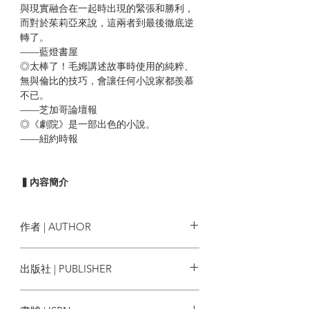
與現實融合在一起時出現的緊張和勝利，
而對於茱莉亞來說，這兩者到最後徹底逆
轉了。
——藍燈書屋
◎太棒了！毛姆講述故事時使用的純粹、
無與倫比的技巧，會讓任何小說家都羨慕
不已。
——芝加哥論壇報
◎《劇院》是一部出色的小說。
——紐約時報
▍內容簡介
很多女人都有情人，誰會在乎？
她只是個女演員，沒有人會期望女演員必
作者 | AUTHOR
須是社會的道德典範。
威廉．薩默塞特．毛姆
William
出版社 | PUBLISHER
茱莉亞與麥可最初是在劇團相遇，她立刻
Somerset Maugham
對他一見鍾情。孰知這段婚姻令她心灰意
麥田出版
冷——每個人都稱讚麥可是完美的丈夫，