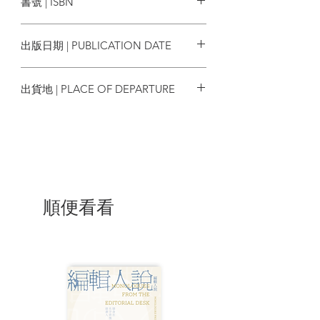
書號 | ISBN
但除了她自己之外，沒有人知道與一個自
負虛榮的怪物生活是什麼感覺。對茱莉亞
9786263107908
來說，那不是愛情，她只好投身於戲劇，
出版日期 | PUBLICATION DATE
每晚上台表演，讓失敗的婚姻生活成為她
演員成就的祭品。對她而言，戲劇才是她
2025/01/20
的現實。
出貨地 | PLACE OF DEPARTURE
如今的茱莉亞是英國最佳女演員，四十六
台灣
歲的她美麗而富有、名聲響亮。某日，茱
莉亞認識了年輕的會計師湯姆。湯姆表現
出對她的著迷與熱情，甚至讓茱莉亞打破
表演者「不可親進大眾」的原則，感覺自
己真正戀愛了。然而，當她沉浸於甜蜜戀
愛的同時，內心深處也明白，湯姆接近自
順便看看
己另有目的……
「
茱莉亞是非常忠於生命的......我喜歡
她，
一點也不驚訝於她不安分的天性，也不反
感於她的荒謬。」——毛姆
| 內容節錄 |