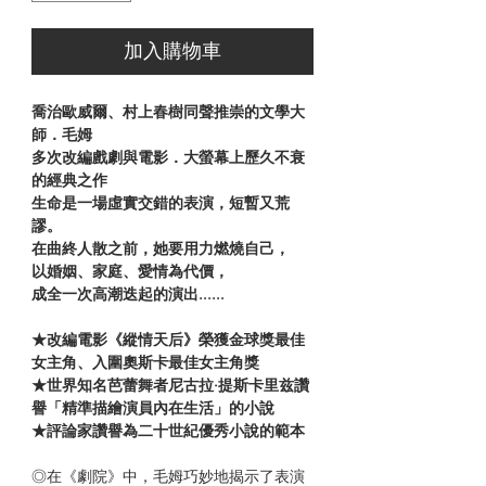
加入購物車
喬治歐威爾、村上春樹同聲推崇的文學大
師．毛姆
多次改編戲劇與電影．大螢幕上歷久不衰
的經典之作
生命是一場虛實交錯的表演，短暫又荒
謬。
在曲終人散之前，她要用力燃燒自己，
以婚姻、家庭、愛情為代價，
成全一次高潮迭起的演出......
★
改編電影《縱情天后》榮獲金球獎最佳
女主角、入圍奧斯卡最佳女主角獎
★
世界知名芭蕾舞者尼古拉·提斯卡里兹讚
譽「精準描繪演員內在生活」的小說
★
評論家讚譽為二十世紀優秀小說的範本
◎在《劇院》中，毛姆巧妙地揭示了表演