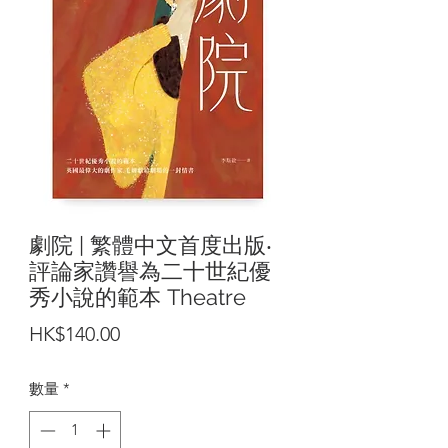
劇院 | 繁體中文首度出版‧
評論家讚譽為二十世紀優
秀小說的範本 Theatre
價
HK$140.00
格
數量
*