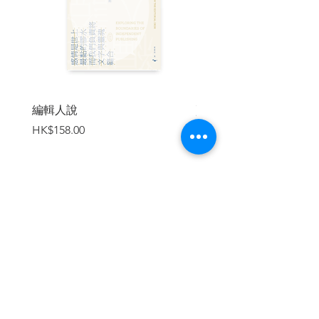
自序
為自己很久以前撰寫的小說寫一篇序言並
不困難，匆匆經過的歲月能夠把我變成一
個完全不同的人，讓我以陌生人的眼光來
檢視這本書。我可以指出這本書的缺點，
編輯人說
賣書者言
而且為了取悅讀者，我還可以依隨自己的
價格
價格
HK$158.00
HK$188.00
性格，以寬容或沮喪的心情回想書中角色
的缺點，因為那些缺點構成這本書的缺
失；我也可以回顧過去，懷著時間賦予往
事的樂趣，回想自己寫這本小說時的種種
情況；我可以替自己的小世界勾勒出一幅
美麗的圖畫，或者以謙虛的方式表達自
加入購物車
滿，表情淡然但嘴角上揚。為了誘使讀者
購買這本已經不再具有新奇感的小說，我
必須著手為自己兩三年前創作的小說撰寫
一篇序言，然而要寫出我想說的話並不容
易，我早就在這本書裡說完了這個主題的
所有想法，已無話可說。正如這世上最死
氣沉沉的東西莫過於自行燃燒殆盡的愛