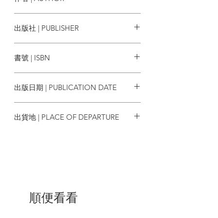
作者：佐治．奧威爾 George Orwell
出版社 | PUBLISHER
譯者：蔡偉泉
繪者：邵巧賢
藍出版
書號 | ISBN
9789887553441
出版日期 | PUBLICATION DATE
2021/07
出貨地 | PLACE OF DEPARTURE
香港
順便看看