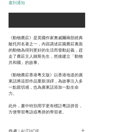
書到通知
可以訂購時通知我
《動物農莊》是英國作家奧威爾兩部經典
敵托邦名著之一，內容講述莊園農莊裏面
的動物為得到更好的生活而發動起義，趕
走了農莊主人鍾斯先生，然後建立「動物
共和國」的故事。
《動物農莊香港粵文版》以香港地道的廣
東話將這部作品重新演繹，為故事注入多
一點親切感，也為廣東話添加一點生命
力。
此外，書中特別用字更有標註粵語拼音，
方便學習粵語或粵拼的學習者。
作者 | AUTHOR