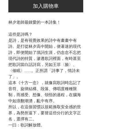
加入購物車
林夕老師最鍾愛的一本詩集！
這些是詩嗎？
是詩，是有視覺效果的詩中有畫畫中有
詩。是打從林夕高中開始，便著迷的現代
詩，即便開始了填詞生涯，仍念念不忘把
現代詩的特質，滲透歌詞裡面，有時甚至
把歌詞當白話詩寫，另如王菲〈臉〉、
〈催眠〉......。正所謂「詩事了，情詩未
了」。
這本《十方一念》，就像寫歌詞時忘記了
音符、旋律結構、段落、傳唱度種種限
制，而感受、想像、領悟的過程，在腦海
中如浪翻潮湧，亂中有序。
所以，在這個習慣以規範換取安全感的世
界，為勢所逼下，要替這些分行的文字正
名，選擇有二。
一曰：歌詞解放體。