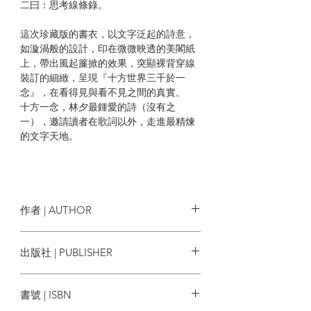
二曰：思考線條錄。
這次珍藏版的書衣，以文字泛起的詩意，
如漩渦般的設計，印在微微映透的美閣紙
上，帶出風起簾掀的效果，突顯裸背穿線
裝訂的細緻，呈現『十方世界三千於一
念』，在看得見與看不見之間的真實。
十方一念，林夕最鍾愛的詩（沒有之
一），邀請讀者在歌詞以外，走進最精煉
的文字天地。
| 作者簡介 |
林夕，
畢業於香港大學文學院，主修翻
作者 | AUTHOR
譯，曾任港大中文系助教、快報編輯、亞
洲電視節目部創作主任／節目部副經理、
林夕
出版社 | PUBLISHER
音樂工廠創作總監／總經理、商業電台廣
告創作及製作部主管／商業電台創作顧問
亮光文化
／商業電台顧問。現全職寫字。
書號 | ISBN