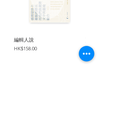
編輯人說
賣書者言
價格
價格
HK$158.00
HK$188.00
加入購物車
繼續瀏覽