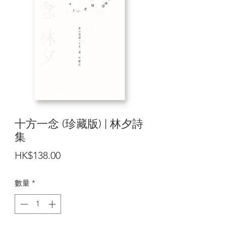
十方一念 (珍藏版) | 林夕詩
集
價
HK$138.00
格
數量
*