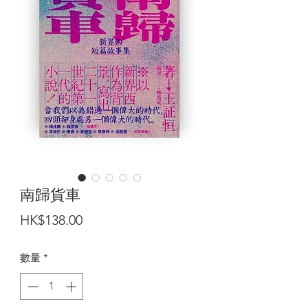
南歸貨車
價
HK$138.00
格
數量
*