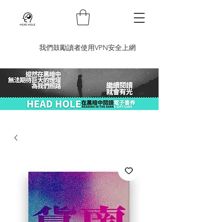
​我們鼓勵讀者使用VPN安全上網