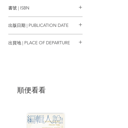
後話文字工作室
書號 | ISBN
推薦序一
9789887802174
推薦序二
出版日期 | PUBLICATION DATE
推薦語
2021/01
沉默的瘀傷
出貨地 | PLACE OF DEPARTURE
濕重的一天
綠牆
香港
南歸貨車
虫豸
狗哥
鼠
時光凝滯
鼻敏感
順便看看
火的蛞蝓
河背
燒掉一棵綠樹
赤地之戀
後記