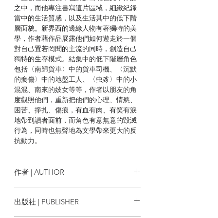
之中，而他專注書寫這片區域，細緻紀錄
當中的生活質感，以及生活其中的低下階
層面貌。新界西的邊緣人物有著獨特的美
學，作者藉作品展露他們如何遊走於一個
對自己置若罔聞的主流的同時，創造自己
獨特的生存模式。結集中的低下階層角色
包括〈南歸貨車〉中的貨車司機、〈沉默
的瘀傷〉中的地盤工人、〈虫豸〉中的小
混混、南來的妓女等等，作者以朋友的角
度觀照他們，重新把他們的心理、情慾、
困苦、掙扎、傷痕，有血有肉、有笑有淚
地帶到讀者面前，而角色有意無意的毀滅
行為，同時也無聲地為文學帶來更大的反
抗動力。
柳廣成插畫
鍾國強 楊佳嫻專文細讀
作者 | AUTHOR
李維怡、唐睿、麥樹堅、樊善標、潘國靈
誠意推薦
王証恒
出版社 | PUBLISHER
| 目錄 |