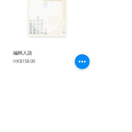
| 內容節錄 |
序
虫豸般的存在，及其反抗
——讀王証恒短篇小說集《南歸貨車》
鍾國強（香港作家、詩人）
編輯人說
賣書者言
價格
價格
HK$158.00
HK$188.00
我讀本地小說並不多，有時讀到好的，便
記住。記得二○一五年夏天，在《字花》上
讀到一篇短篇小說〈虫豸〉，印象殊深，
從此便記住了作者王証恒的名字。
〈虫豸〉之讓我眼前一亮，在於它出色地
加入購物車
呈現了香港邊緣青少年的生存狀況及其與
所謂「正常」社會格格不入的行為心態。
小說借一個十四歲少女（敘述者「我」）
的視角，寫她與讀到中二便輟學做了「古
惑仔」的表哥阿然，一次在便利店偷酒、
偷單車然後經三聖邨騎到小欖村，以喝剩