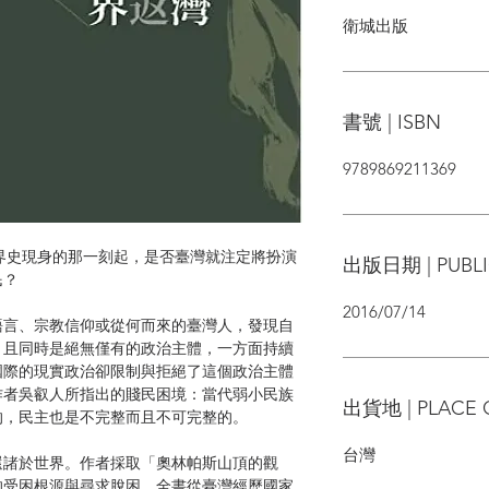
衛城出版
書號 | ISBN
9789869211369
 ──從在世界史現身的那一刻起，是否臺灣就注定將扮演
出版日期 | PUBLI
民？
2016/07/14
語言、宗教信仰或從何而來的臺灣人，發現自
，且同時是絕無僅有的政治主體，一方面持續
國際的現實政治卻限制與拒絕了這個政治主體
作者吳叡人所指出的賤民困境：當代弱小民族
出貨地 | PLACE 
的，民主也是不完整而且不可完整的。
台灣
還諸於世界。作者採取「奧林帕斯山頂的觀
的受困根源與尋求脫困。全書從臺灣經歷國家