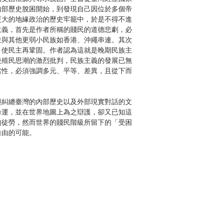
內部歷史脫困開始，到發現自己因位於多個帝
更大的地緣政治的歷史牢籠中，於是不得不進
意義，首先是作者所稱的賤民的道德悲劇，必
並與其他更弱小民族如香港、沖繩串連。其次
，使民主再鞏固。作者認為這就是晚期民族主
後殖民思潮的激烈批判，民族主義的發展已無
當性，必須強調多元、平等、差異，且從下而
與糾纏臺灣的內部歷史以及外部現實對話的文
命運，並在世界地圖上為之辯護，卻又已知這
的徒勞，然而世界的賤民階級所留下的「受困
自由的可能。
的觀點