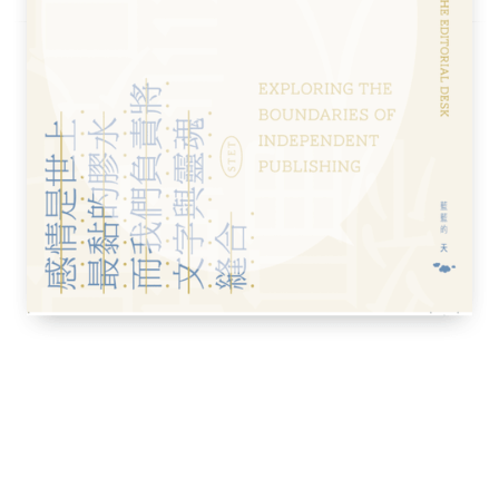
。」
無知者測度歷史，異教徒等待啟示，絕望者希
者觀星象，聾者聽驚雷，在沙漠祈雨，在無風
岩壁的雜沓痕跡。它是用渺小的理性，貧困的
命記錄的，關於受困的編年。受困於命運。大
弱熱情，以及無關緊要的平庸生命的命運。命
、絕望者、瘖啞者、癱瘓者、瞽者、聾者、祈
，問道：
瞽者、聾者、祈雨者、御風者、攀爬者──詩
的島嶼被覆蓋在一個共同命運之下，您的凝