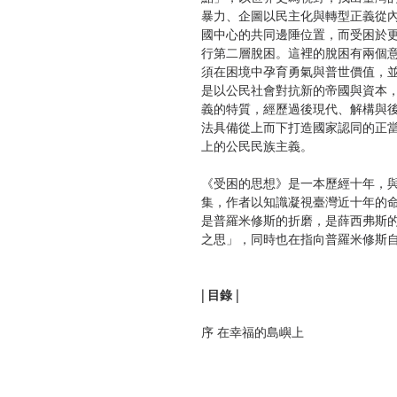
暴力、企圖以民主化與轉型正義從
國中心的共同邊陲位置，而受困於
行第二層脫困。這裡的脫困有兩個
須在困境中孕育勇氣與普世價值，
是以公民社會對抗新的帝國與資本
義的特質，經歷過後現代、解構與
法具備從上而下打造國家認同的正
上的公民民族主義。
《受困的思想》是一本歷經十年，
集，作者以知識凝視臺灣近十年的
是普羅米修斯的折磨，是薛西弗斯
之思」，同時也在指向普羅米修斯
| 目錄 |
序 在幸福的島嶼上
脫困：內部歷史
1. 臺灣後殖民論綱——一個黨派性