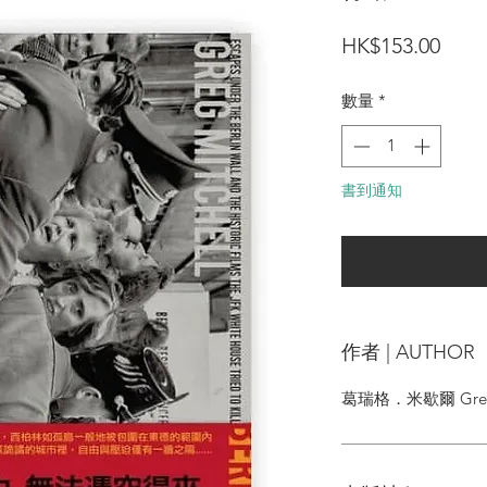
價
HK$153.00
格
數量
*
書到通知
可以訂
作者 | AUTHOR
葛瑞格．米歇爾 Greg M