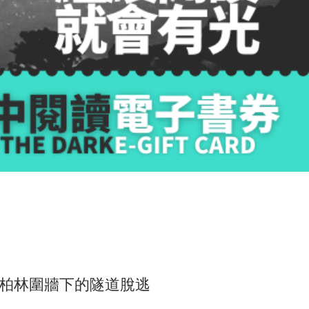
柏林圍牆下的隧道脫逃