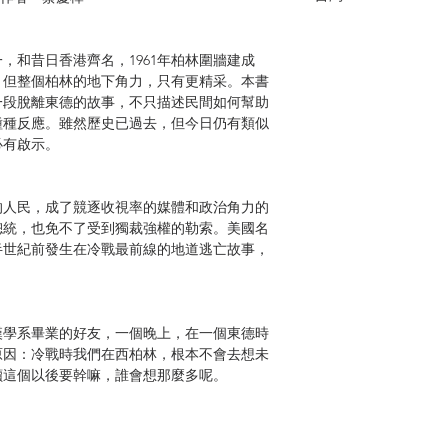
，和昔日香港齊名，1961年柏林圍牆建成
，但整個柏林的地下角力，只有更精采。本書
一段脫離東德的故事，不只描述民間如何幫助
種種反應。雖然歷史已過去，但今日仍有類似
必有啟示。
的人民，成了競逐收視率的媒體和政治角力的
總統，也免不了受到獨裁強權的勒索。美國名
半世紀前發生在冷戰最前線的地道逃亡故事，
漢學系畢業的好友，一個晚上，在一個東德時
原因：冷戰時我們在西柏林，根本不會去想未
讀這個以後要幹嘛，誰會想那麼多呢。
這句話。這本書可以是一部情節刺激的冷戰小
錄，但是我讀來更像是一座島嶼的故事。在圍