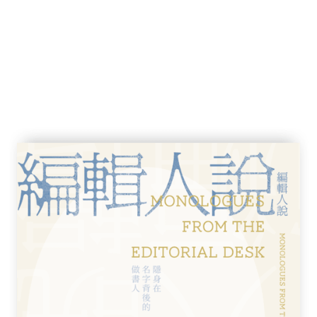
將在讀者面前呈現。在本書中有不可一世的蘇
格集中營服役四年的隧道工人；臥底在隧道挖
的自行車國手；史丹福大學來的美國交換學
的工程師。此外還有隱藏在一切背後的美國總
、美國國家檔案與對隧道挖掘者的採訪完成本
爾試圖在書中捕捉柏林人日常生活中的希望與
電視台受官方打壓；白宮與國務院企圖壓制爭
安全間的扞格；美蘇間詭譎多變的緊張情勢。
，在今天依然極具反響，充滿前進力量的作
人