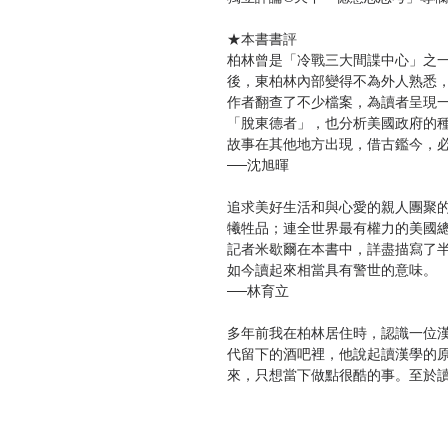
★本書書評
柏林曾是「冷戰三大間諜中心」之一
後，東柏林內部變得不為外人熟悉
作者翻查了不少檔案，為讀者呈現
「脫東德者」，也分析美國政府的
故事在其他地方出現，借古鑑今，
──沈旭暉
追求美好生活和與心愛的親人團聚
犧牲品；連全世界最有權力的美國
記者米歇爾在本書中，詳盡描寫了
如今讀起來相當具有警世的意味。
──林育立
多年前我在柏林居住時，認識一位
代留下的酒吧裡，他說起讀漢學的
來，只想當下做點很酷的事。至於
閱讀本書，我腦中總是不斷出現他
說，可以是當時國際情勢的現場紀