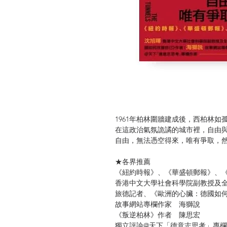
1961年柏林圍牆建成後，西柏林
在這政治氣氛詭譎的城市裡，自由
自由，無法憑空得來，唯有爭取，
★各界推薦
《紐約時報》、《華盛頓郵報》、
香港中文大學社會科學院副教授及
旅德記者、《歐洲的心臟：德國如
故事網站專欄作家 海獅說
《叛逆柏林》作者 陳思宏
獨立評論@天下「德意志思考」專