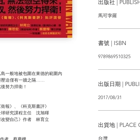
出版社 | PUBLIS
馬可孛羅
書號 | ISBN
9789869510325
如孤島一般地被包圍在東德的範圍內
與壓迫僅有一牆之隔……
出版日期 | PUBLI
然後努力捍衛！
2017/08/31
《衛報》、《科克斯書評》
全球研究課程主任 沈旭暉
何改變自己》作者 林育立
出貨地 | PLACE 
台灣
欄作者 蔡慶樺