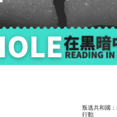
叛逃共和國：
行動