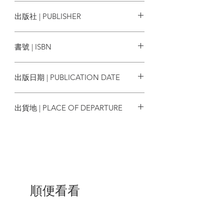
哲學是門大學問，這本書可以作為哲學的
喬尼‧湯姆森 Jonny Thomson
出版社 | PUBLISHER
敲門磚。哲學家不會聲稱自己為唯一真
理，所以讀者們可以盡情帶著批判思考與
麥田出版
哲學家們對話。更好的是，組個讀書會
書號 | ISBN
吧！不停地，從各種角度追問真理的樣
貌。──林靜君（南港高中哲學課教師與規
9786263102507
畫人）
出版日期 | PUBLICATION DATE
哲學的這份「有趣」，讓我們不滿足於習
2022/08/04
以為常的思維模式，而渴望去了解那些更
出貨地 | PLACE OF DEPARTURE
深入的、能拓展自己眼界的想法。在此推
薦這本充滿趣味又平易近人的入門書。──
台灣
鄭凱元（哲學新媒體共同創辦人、執行
長）
名家齊聲推薦──
（按姓氏筆畫排序）
苑舉正（臺灣大學哲學系教授）
博佳佳（陽明交通大學通識教育中心副教
順便看看
授、《兒童哲學工作坊》編審）
黃益中（公民教師、《思辨》作者）
鄭凱元（陽明交通大學心智哲學研究所教