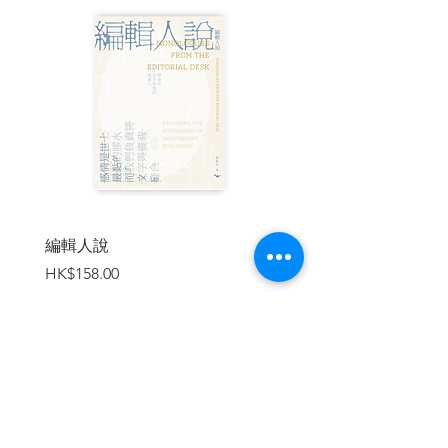
授）
冀劍制（華梵大學哲學系教授）
羅惠珍（《哲學的力量》作者）
◎英國牛津大學教師、人氣哲學IG網紅著
作
◎共分十大篇章，從道德、女性主義、政
治、經濟、藝術、到看似微不足道的日常
小事，以全新角度切入，點燃思考的火種
◎適合運用於課堂討論，讓學子進行打破
框架的思考練習
編輯人說
賣書者言
◎中文版獨家附錄：詳列全書「登場思想
價格
價格
HK$158.00
HK$188.00
家」名單，提供讀者進一步認識能為我們
激盪出心靈火花的95位思想家
▍內容簡介
「存在主義」是什麼？柏拉圖的「洞穴寓
言」有何意涵？──哲學，一定要這麼難
加入購物車
嗎？事實上，哲學的起源是人人皆有的
「好奇心」，因此，哲學課應該要很有趣
才對。牛津大學創業中心負責人湯姆森在