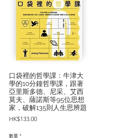
口袋裡的哲學課：牛津大
學的10分鐘哲學課，跟著
亞里斯多德、尼采、艾西
莫夫、薩諾斯等95位思想
家，破解135則人生思辨題
價
HK$133.00
格
數量
*