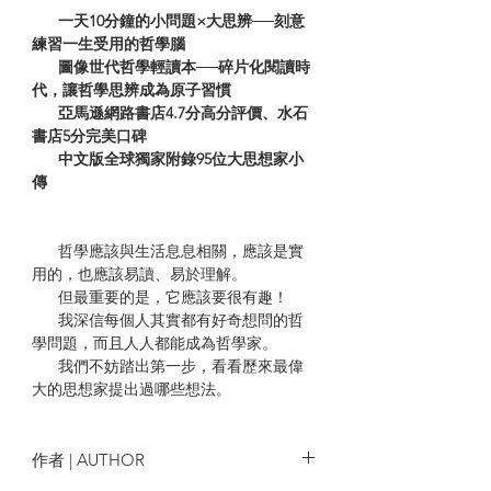
一天10分鐘的小問題×大思辨──刻意
練習一生受用的哲學腦
圖像世代哲學輕讀本──碎片化閱讀時
代，讓哲學思辨成為原子習慣
亞馬遜網路書店4.7分高分評價、水石
書店5分完美口碑
中文版全球獨家附錄95位大思想家小
傳
哲學應該與生活息息相關，應該是實
用的，也應該易讀、易於理解。
但最重要的是，它應該要很有趣！
我深信每個人其實都有好奇想問的哲
學問題，而且人人都能成為哲學家。
我們不妨踏出第一步，看看歷來最偉
大的思想家提出過哪些想法。
──本書作者
專文推薦──
（按姓氏筆畫排序，完整文章
作者 | AUTHOR
收於書中）