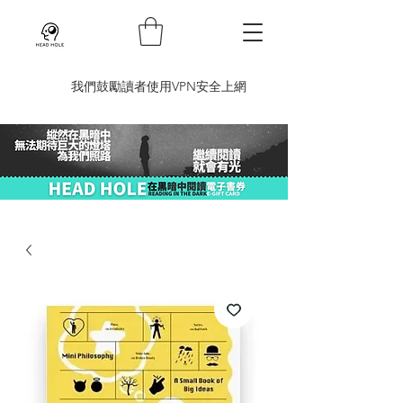
​我們鼓勵讀者使用VPN安全上網