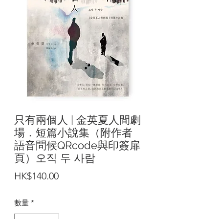
只有兩個人 | 金英夏人間劇
場．短篇小說集（附作者
語音問候QRcode與印簽扉
頁）오직 두 사람
價
HK$140.00
格
數量
*