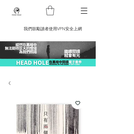
​我們鼓勵讀者使用VPN安全上網