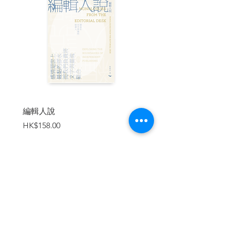
情般急轉直下……「我知道我不是玉米，
但那些雞不知
道！」 ——
〈玉米與我〉（喪失）
在〈人生的原點〉（迷失）中，醫療
器材店老闆與初戀情人重逢後又驀地分道
揚鑣：在〈西裝〉（錯失）中，出版社編
輯沒有找回父親，而是穿著一套高級訂製
西裝回來；在〈崔恩知與朴仁樹〉（散
編輯人說
賣書者言
失）中，總編輯送別了人生落幕的老朋
價格
價格
HK$158.00
HK$188.00
友；在〈神的惡作劇〉（奪失）中，四名
參加公司新人研修營的年輕人莫名其妙成
了「密室逃脫遊戲」的參賽者……當人生
在世各種日常的光明與黑暗陷入失衡狀
態，他們有人演戲來安慰自己，有人放棄
自我安慰、拚命過著「那之後」的日子。
加入購物車
金英夏以社會邊緣人極端設定的長篇
小說著稱，這一次在短篇小說中從日常生
活場景切入，讓讀者看到「失去」如何可