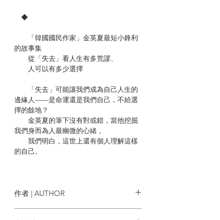
◆
「韓國國民作家」金英夏最短小鋒利
的故事集
從「失去」看人生有多荒謬、
人可以有多少選擇
「失去」可能讓我們成為自己人生的
邊緣人——是命運還是我們自己，不給選
擇的餘地？
金英夏的筆下沒有對或錯，當他挖掘
我們身而為人最幽微的心緒，
我們明白，這世上還有個人理解這樣
的自己。
◆
本書收錄金英夏7個中短篇故事，每一
作者 | AUTHOR
篇都在描寫「失去了」什麽的人，以及這
些人「失去之後過著什麼樣的生活」。這
金英夏 김영하