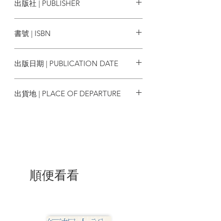
出版社 | PUBLISHER
些人不只是外在發生變化，連內在也遭到
破壞，小說敘述他們設法求生的每一天，
漫遊者文化
如何填補或承受那份空缺，在世上生存下
書號 | ISBN
去。
9789864898619
爸爸和「我」就像全世界使用某種稀
出版日期 | PUBLICATION DATE
有語言的最後兩個人。當其中一人先離
世，被留下的人所在的世界，會是孑然的
2023/12/06
孤獨，還是前所未有的自由？——〈只有
出貨地 | PLACE OF DEPARTURE
兩個人〉（缺失）
台灣
失蹤11年的孩子回家了，他們夫妻倆
的生命再次被丟到另一個軌道上。已經習
慣不幸的丈夫，以及已經拋棄痛苦現實的
妻子，茫茫然被迫面對這份上天的禮物：
「失而復得」的枷
鎖。 ——〈尋找孩
順便看看
子〉（遺失）
小說家「我」喪失創作的喜悅，半推
半就下接受出版社老闆的建議來到紐約閉
關寫作，情況卻有如好萊塢黑幫電影的劇