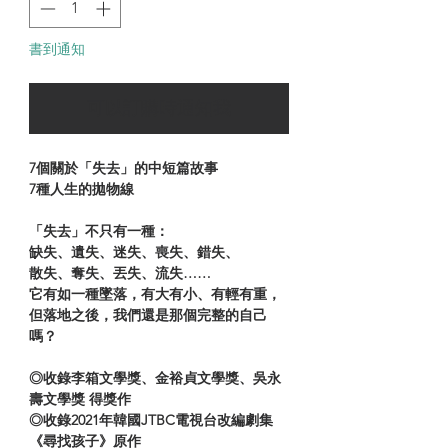
書到通知
可以訂購時通知我
7個關於「失去」的中短篇故事
7種人生的拋物線
「失去」不只有一種：
缺失、遺失、迷失、喪失、錯失、
散失、奪失、丟失、流失……
它有如一種墜落，有大有小、有輕有重，
但落地之後，我們還是那個完整的自己
嗎？
◎收錄李箱文學獎、金裕貞文學獎、吳永
壽文學獎 得獎作
◎收錄2021年韓國JTBC電視台改編劇集
《尋找孩子》原作