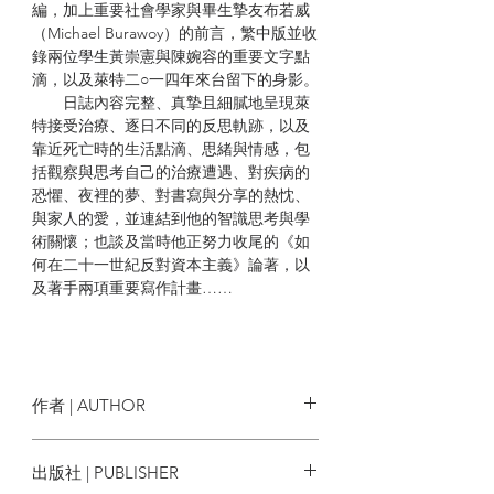
編，加上重要社會學家與畢生摯友布若威
（Michael Burawoy）的前言，繁中版並收
錄兩位學生黃崇憲與陳婉容的重要文字點
滴，以及萊特二○一四年來台留下的身影。
日誌內容完整、真摯且細膩地呈現萊
特接受治療、逐日不同的反思軌跡，以及
靠近死亡時的生活點滴、思緒與情感，包
括觀察與思考自己的治療遭遇、對疾病的
恐懼、夜裡的夢、對書寫與分享的熱忱、
與家人的愛，並連結到他的智識思考與學
術關懷；也談及當時他正努力收尾的《如
何在二十一世紀反對資本主義》論著，以
及著手兩項重要寫作計畫……
推薦語
★艾瑞克在這本病榻日記展現他一貫
的樂觀與勇氣，讓萬千讀者陪著他走上一
作者 | AUTHOR
段無人知曉的「旅程」。正如同作者過往
一本本啟發性的著作，帶給世人的各種領
艾瑞克．萊特 Erik Olin Wright
出版社 | PUBLISHER
悟及行動熱情，我們在書中看到一生都在