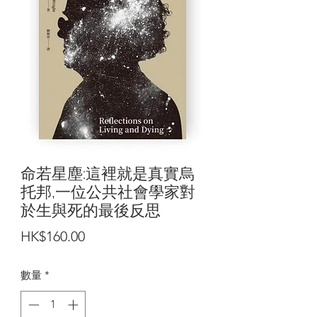
命若星塵:這裡就是真實烏
托邦,一位公共社會學家對
於生與死的最後反思
價
HK$160.00
格
數量
*