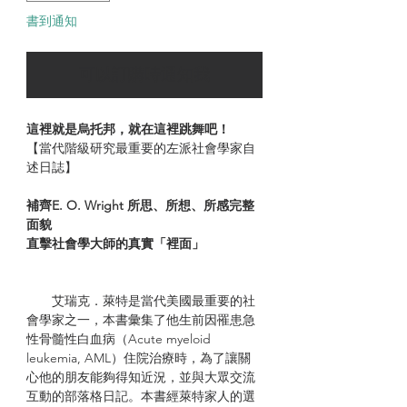
書到通知
可以訂購時通知我
這裡就是烏托邦，就在這裡跳舞吧！
【當代階級研究最重要的左派社會學家自
述日誌】
補齊E. O. Wright 所思、所想、所感完整
面貌
直擊社會學大師的真實「裡面」
艾瑞克．萊特是當代美國最重要的社
會學家之一，本書彙集了他生前因罹患急
性骨髓性白血病（Acute myeloid
leukemia, AML）住院治療時，為了讓關
心他的朋友能夠得知近況，並與大眾交流
互動的部落格日記。本書經萊特家人的選