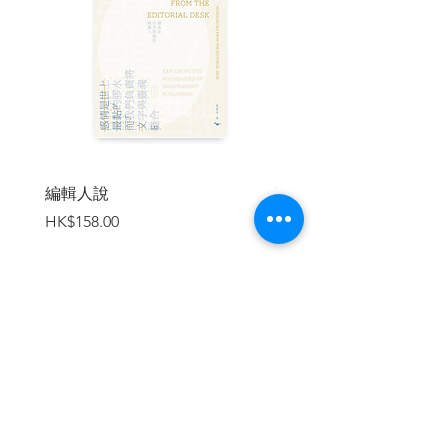
——林宗弘（中研院社會學研究所研究
員）
★ 作者以無比的勇氣，真誠無懼地面
對死亡，寫下回顧人生、思想、學術與宗
教的珠璣片語，猶如深夜的星光，閃耀智
慧的光點，令人心思一亮。我們看到一個
深具人生睿智的學者，在生命的盡頭，卻
能夠以清晰的思辨，持續反省回顧他的人
編輯人說
賣書者言
生旅程，這就是他留後人的最大禮物。
價格
價格
HK$158.00
HK$188.00
——張烽益（台灣勞動與社會政策研究協
會執行長）
★ 萊特一直以來都把社會正義的現實
性及可能性當作首要關懷，而他本身對於
理念的身體力行更是令人印象深刻。《命
加入購物車
若星塵》雖然並非學術文體，但仍展現出
萊特一貫的書寫風格：真誠、善用隱喻、
反覆辯證。在本書中，「生死、幸福、
愛」這些並非與真實烏托邦無涉，卻較少
見於社會科學的議題，都能看到萊特以充