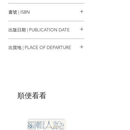
挑戰資本主義、追求「真實烏托邦」的艾
麥田出版
瑞克，面對人生最後的挑戰，如何一邊承
書號 | ISBN
受肉體及精神的痛楚及折磨，一邊展示一
名堅定不移的學者追求瞬息永恆的意志。
9786263102613
旅程中，縱然有對上天的詰問，對「意
出版日期 | PUBLICATION DATE
義」的質疑，甚至對自我的否定，但艾瑞
克最後留給我們的是他在身體轉為星塵消
2022/10/06
逝之際的無所畏懼，以及對人世的至愛。
出貨地 | PLACE OF DEPARTURE
這本用心撰寫的生命之書，令人動容，也
絕對值得一讀。——李宗義（安徽大學社
台灣
會與政治學院副教授，《真實烏托邦》編
輯）
★ 社會科學家經常把學術討論的焦點
放在公平、正義、民主等價值，生命的極
限與死亡的意義等話題，往往隱沒在對利
順便看看
益與權力鬥爭的學術分析裡……曾任美國
社會學會理事長，以睿智的左派分析而著
名的學者E. O. Wright，在突如其來的絕
症衝擊之下，面對自己的有限的生涯，重
新省思自己過去所致力推廣的社會民主理
念，也留給我們社會學人生的最後一課。