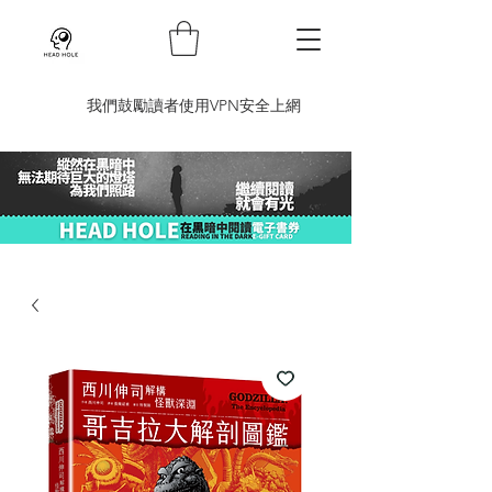
​我們鼓勵讀者使用VPN安全上網