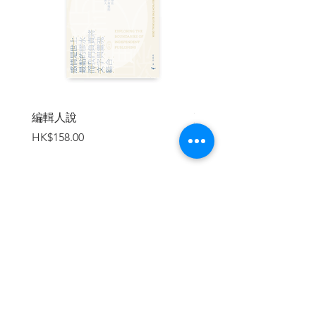
《金剛決戰哥吉拉》
哥吉拉
金剛
1964
《摩斯拉決戰哥吉拉》
哥吉拉
摩斯拉
編輯人說
賣書者言
價格
價格
HK$158.00
HK$188.00
1964
《三大怪獸 地球最大決戰》
拉頓
王者基多拉
1965
加入購物車
《怪獸大戰爭》
哥吉拉
1966
《哥吉拉•伊比拉•摩斯拉 南海大決鬥》
哥吉拉