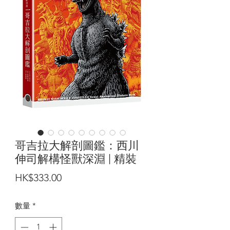
哥吉拉大解剖圖鑑：西川
伸司解構怪獸深淵 | 精裝
價
HK$333.00
格
數量
*