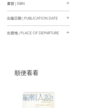
書號 | ISBN
作品為中心，
再到後來戲院用CG動畫作品系列，
9786267436493
甚至電視動畫系列都有收錄進去。
出版日期 | PUBLICATION DATE
第一本完全圖解哥吉拉的入門書
！
2025/03/06
出貨地 | PLACE OF DEPARTURE
| 目錄 |
台灣
昭和哥吉拉系列
1954
《哥吉拉》
哥吉拉
順便看看
1955
《哥吉拉的逆襲》
哥吉拉
安基拉斯
1962