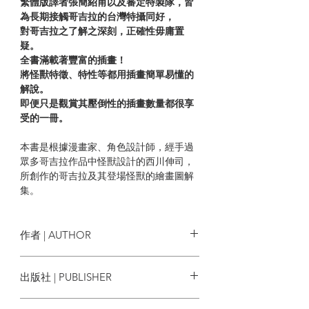
繁體版譯者張簡紹甫以及審定特製隊，皆
為長期接觸哥吉拉的台灣特攝同好，
對哥吉拉之了解之深刻，正確性毋庸置
疑。
全書滿載著豐富的插畫！
將怪獸特徵、特性等都用插畫簡單易懂的
解說。
即便只是觀賞其壓倒性的插畫數量都很享
受的一冊。
本書是根據漫畫家、角色設計師，經手過
眾多哥吉拉作品中怪獸設計的西川伸司，
所創作的哥吉拉及其登場怪獸的繪畫圖解
集。
在此舉出的怪獸的種類是以「造型為基
礎」，
也會言及怪獸戲服或布偶等細節的差異
作者 | AUTHOR
（即便是在故事上的相同怪獸只要造型不
同就會介紹）。
西川伸司
出版社 | PUBLISHER
本書所追溯的怪獸，是從1954年上映的
《哥吉拉》第一作開始，
奇幻基地
到上映的《正宗哥吉拉》為止的特攝電影