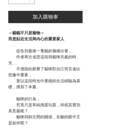
加入購物車
～貓貓不只是寵物～
而是貼近生活與內心的重要家人
從告別最後一隻貓的傷痛出發，
作者再次省思這段與貓咪共處的時
光，
不僅因此察覺了貓咪對自己而言遠比
想像中重要，
更以這段時光中累積的生活經驗為基
礎，撰寫了本書。
貓咪的行為，
究竟只是單純搗蛋玩耍，抑或其實別
具意義呢？
貓咪與飼主間的關係，在貓的眼中又
是如何呢？