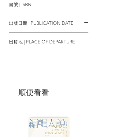
書號 | ISBN
不管時間如何流逝，都能在飼主的疼
愛與保護中，
9789863708216
永遠保持童心，以小貓的心態度過一
出版日期 | PUBLICATION DATE
生。
2025/06/27
貓咪的生活既豐富又有趣，
出貨地 | PLACE OF DEPARTURE
而將最親密的飼主當作夥伴的牠們，
又隱藏著什麼不為人知的小心思呢？
台灣
在那些共處的日子裡、溫暖的鼻息
間，
貓咪與飼主在彼此心中，
都成為了最自然、熟悉，同時也無比
重要的存在。
順便看看
無論已是貓咪的飼主，或是計畫要迎
接貓咪的人，
希望都能透過本書，更加了解貓咪的
內心世界，
並藉此與心愛的夥伴們，建立更深切
的羈絆。