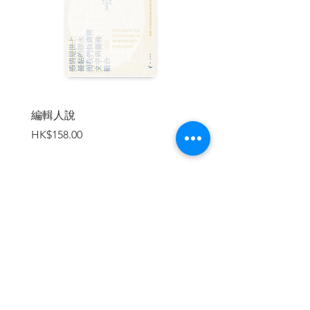
本書特色
◎透過50個日常瞬間，讀懂貓咪行為
中的哲學與愛。
◎精緻而逗趣的插圖，溫馨重現與貓
咪相處的每分每秒。
◎每章均附小知識專欄，拉近跟貓咪
的距離♡
編輯人說
賣書者言
價格
價格
HK$158.00
HK$188.00
| 目錄 |
◎第1章 了解貓咪內心，建立良好關係
•01 貓不是在思考，而是在「感受」
•02 貓有自己的生活方式
加入購物車
▸ 像小貓一樣，依然向飼主撒嬌
• 03貓和人類的價值觀不同
▸ 貓不會有「偶爾想去旅行」的想法
• 04每隻貓的性格都不同
▸ 如果完全安心，就會展現豐富的個性
•05 原本，貓一歲時就已經是成年了