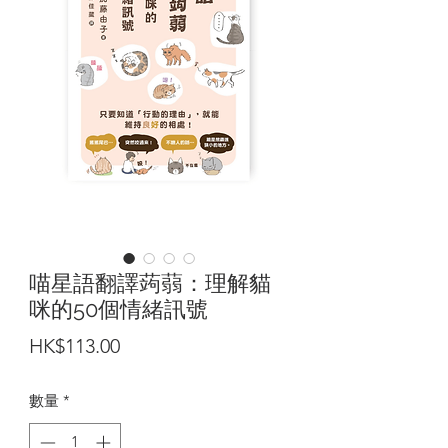
喵星語翻譯蒟蒻：理解貓
咪的50個情緒訊號
價
HK$113.00
格
數量
*