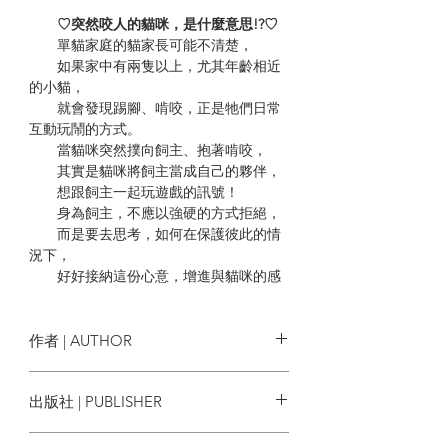
♡突然咬人的貓咪，是什麼意思!?♡
單貓家庭的貓家長可能不清楚，
如果家中有兩隻以上，尤其年齡相近
的小貓，
就會發現踢腳、啃咬，正是牠們日常
互動玩鬧的方式。
當貓咪突然撲向飼主、抱著啃咬，
其實是貓咪將飼主當成自己的夥伴，
想跟飼主一起玩遊戲的訊號！
身為飼主，不應以強硬的方式拒絕，
而是要去思考，如何在保護彼此的情
況下，
好好接納這份心意，增進與貓咪的感
情。
♡貓咪會越養越返老還童!?♡
作者 | AUTHOR
如果貓咪從小被飼主百般照顧地養在
家中，
加藤由子
出版社 | PUBLISHER
就容易將飼主當作母貓般依賴、撒
嬌，
楓葉社文化
並一直保持著小貓的心態。