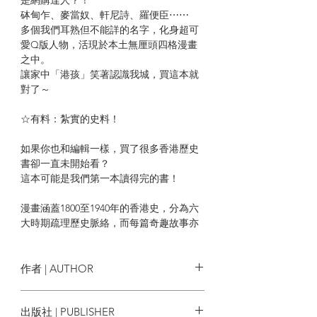
砵甸乍、麥當奴、軒尼詩、羅便臣⋯⋯
多個我們耳熟但不能詳的名字，化身超可
愛Q版人物，活現於本土無厘頭四格漫畫
之中。
讓家中「港孩」笑著認識我城，買這本就
對了～
☆有料：紮實的史料！
如果你也和編輯一樣，買了很多香港歷史
書卻一直未開始看？
這本可能是我們第一本讀得完的書！
漫畫涵蓋1800至1940年的香港史，分為六
大時期疏理歷史脈絡，而每篇奇趣故事亦
有歷史補遺，由「香港古事記」版主及
「獅墨書店」創辦人擔任學術校對，為你
找出那些歷史碎片的精要所在。
作者 | AUTHOR
| 目錄 |
倫@化外
出版社 | PUBLISHER