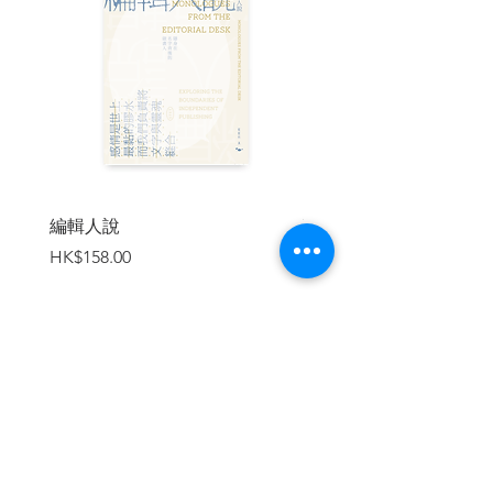
地緣政治衝擊之章
1921-1940年
罷工!何東!醉酒灣!
| 作者簡介 |
倫@化外，
香港人，化外專頁頁主。香港
理工大學服裝及紡織學高級文憑畢業，堪
編輯人說
賣書者言
稱香港歷史頁主中學歷最低。致力推廣香
價格
價格
HK$158.00
HK$188.00
港史，但自忖歷史、畫功和搞笑均屬二
流。長遠目標是見證香港史成為主流娛樂
題材，中期目標是持續產出更多香港史主
題創作，短期目標是不會餓死。
Facebook：化外
Instagram：Ofaangoi
加入購物車
| 學術校對 |
香港古事記，
嘗試書寫殖民地之前與城市
之外的香港故事，探索香港史的更多想