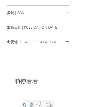
海盜橫行之章
界限書店
1800-1840年
書號 | ISBN
海盜!鴉片!殖民者!
9789887630036
出版日期 | PUBLICATION DATE
殖民地開埠之章
1841-1860年
2023/10/19
開埠!華人!文武廟!
出貨地 | PLACE OF DEPARTURE
香港
華人社群之章
1861-1880年
滙豐!東華!軒尼詩!
拓展界址之章
1881-1900年
順便看看
首富!鼠疫!新界址!
現代化都會之章
1901-1920年
火車!刺殺!不二價!