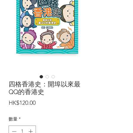
四格香港史：開埠以來最
QQ的香港史
價
HK$120.00
格
數量
*