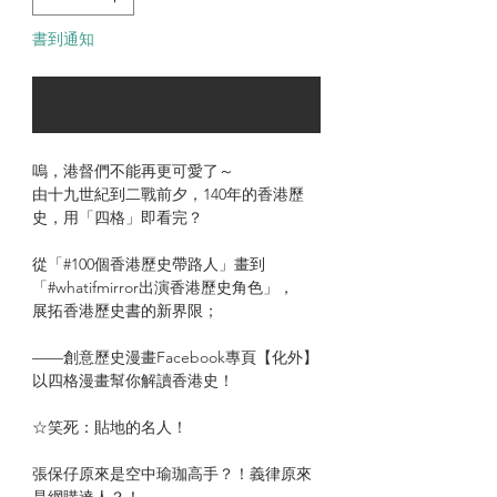
書到通知
可以訂購時通知我
嗚，港督們不能再更可愛了～
由十九世紀到二戰前夕，140年的香港歷
史，用「四格」即看完？
從「#100個香港歷史帶路人」畫到
「#whatifmirror出演香港歷史角色」，
展拓香港歷史書的新界限；
——創意歷史漫畫Facebook專頁【化外】
以四格漫畫幫你解讀香港史！
☆笑死：貼地的名人！
張保仔原來是空中瑜珈高手？！義律原來
是網購達人？！