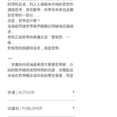
的理性反省，到人人都能有共鳴的普世性
價值思考，甚至數學、科學等本來也是屬
於哲學的一部分……
但是，哲學是什麼？
這個提問連哲學家們都難以明確地定義描
述，
然而正如哲學的希臘文是「愛智慧」一
樣，
對智慧的熱愛與追求，就是哲學。
***
「本書的內容涵蓋東西方重要哲學家，介
紹的順序雖然按照時間的先後，但重點並
未放在哲學概念或內容的歷史發展，而是
放在個別哲學家學說的介紹。作者以流暢
的文筆，清楚地介紹重要哲學家的一些重
要概念及學說，確實做到了簡明易懂而又
作者 | AUTHOR
不致誤導的地步。」
─林正弘
李忠謙
出版社 | PUBLISHER
| 目錄 |