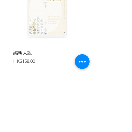
邏輯推理
歸納論證
辯證法
幾種思考上習焉不察的錯誤
第四章 希臘與中世紀的哲學
哲學萌芽的時代—希臘哲學的特色
蘇格拉底之前的哲學思想
哲學的身教—蘇格拉底
編輯人說
賣書者言
從理型論到理想國—柏拉圖
價格
價格
HK$158.00
HK$188.00
最博學的哲學家—亞里斯多德
亞里斯多德之後—伊比鳩魯與斯多葛
哲學的婢女時代—中世紀哲學
教父哲學—奧古斯丁
經院哲學—聖多瑪斯
加入購物車
第五章 近代西方哲學
理性時代的降臨—近代哲學的特色
近代哲學之父—笛卡兒
理性論的發揚—史賓諾莎與萊布尼茲
英國經驗論—洛克、巴克萊、休姆
從神權到民權—社會契約論