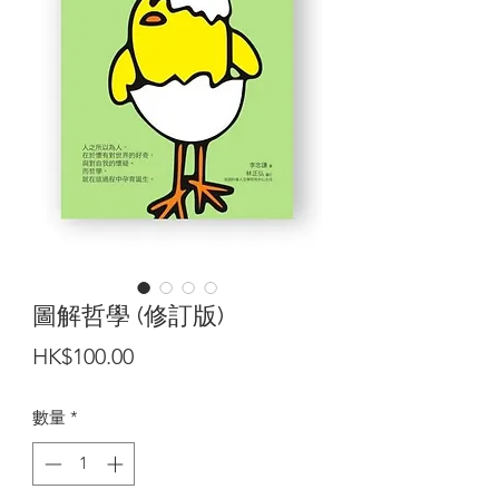
圖解哲學 (修訂版)
價
HK$100.00
格
數量
*