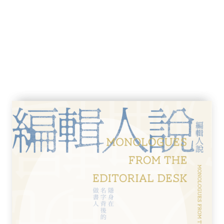
布克有陽光、正向的性格，確信我們可以因應
論如何，他已經為我們更新並擴大詹尼斯原先
的是，他無法看見他的著作問世了。」
d North）
六○年代
事