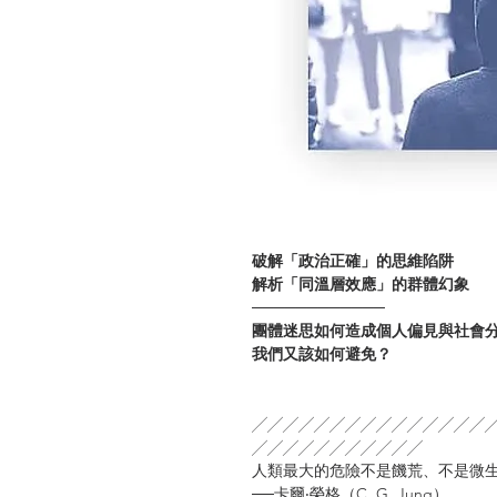
破解「政治正確」的思維陷阱
解析「同溫層效應」的群體幻象
────────────
團體迷思如何造成個人偏見與社會
我們又該如何避免？
╱╱╱╱╱╱╱╱╱╱╱╱╱╱╱
╱╱╱╱╱╱╱╱╱╱╱
人類最大的危險不是饑荒、不是微
──卡爾‧榮格（C. G. Jung）