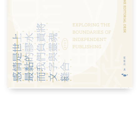
ker，
英國知名的政治、社會、心理學評論
rivate Eye）雜誌創辦人兼編輯，曾為
patch）專欄作家。著有《七大基本情節》
球暖化災難》（The Real Global Warming
t Deception）等書。
、中國律師考試合格、台灣大學國發所博士
大學法律碩士。曾任國會助理、部會首長祕
有商周出版的《合理的懷疑︰從辛普森案批判
法律經濟學》、《刑事偵訊與自白》、《失控
《憤怒與寬恕》等十餘本著作。