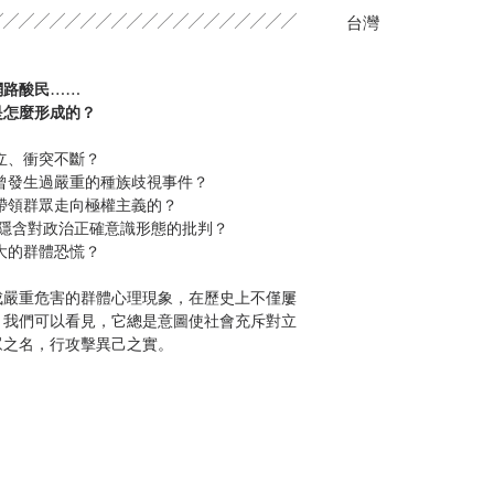
╱╱╱╱╱╱╱╱╱╱╱╱╱╱╱╱╱╱╱╱
台灣
網路酸民……
是怎麼形成的？
立、衝突不斷？
曾發生過嚴重的種族歧視事件？
帶領群眾走向極權主義的？
竟隱含對政治正確意識形態的批判？
大的群體恐慌？
成嚴重危害的群體心理現象，在歷史上不僅屢
。我們可以看見，它總是意圖使社會充斥對立
眾之名，行攻擊異己之實。
是當我們遇到某些人對某個爭議性的議題抱持
疑，就能發現他們其實並非真的深思熟慮