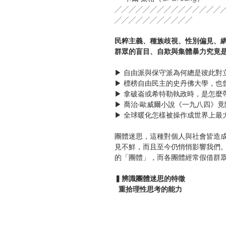
╱╱╱╱╱╱╱╱╱╱╱╱╱╱╱
╱╱╱╱╱╱╱╱╱╱╱
民粹主義、種族歧視、性別偏見、
群眾的盲目、自欺與集體暴力究竟
▶ 自由派與保守派為何總是彼此對
▶ 標榜自由民主的史丹佛大學，也
▶ 拿破崙或希特勒執政時，是怎麼
▶ 喬治‧歐威爾小說《一九八四》
▶ 全球暖化怎樣被操作成世界上最
團體迷思，這種對個人與社會皆造
見不鮮，而且至今仍悄悄影響我們
的「團體」，而各團體經常假借群
▍辨識團體迷思的特徵
重拾理性思考的能力
「最能覺察到團體迷思的運作，就
武斷意見的時候，一旦他們受到質