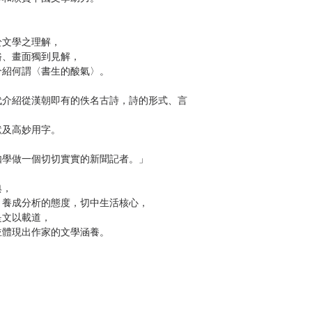
文學之理解，
、畫面獨到見解，
紹何謂〈書生的酸氣〉。
介紹從漢朝即有的佚名古詩，詩的形式、言
及高妙用字。
學做一個切切實實的新聞記者。」
典，
養成分析的態度，切中生活核心，
文以載道，
體現出作家的文學涵養。
親撰文論見解
裁至美感全面剖析古詩