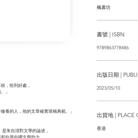
楓書坊
書號 | ISBN
9789863778486
出版日期 | PUBLI
枝，恰到好處，
2023/05/10
。」
修養的人，他的文章確實堪稱典範。」
出貨地 | PLACE 
香港
是朱自清對文學的論述，
和欣賞中國文學助力。