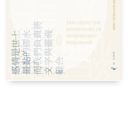
願意回答，答案很多，卻都不能成為定論。也
義得根據文學作品，而作品是隨時代演變隨時
堆積而量有不同，這種種不同都影響到什麼是
抒情的，但是像宋代說理的詩，十八世紀英國
。又如我們說文學是文學，跟別的文章不一
史子集都可以算是文學。經史子集堆積得那麼
不得不認這些為文學。當然，集部的文學性也
們又認為元明以來的小說戲劇是文學。這固然
作品的堆積也多少在逼迫著我們給它們地位。
文學這問題大概不會有什麼定論，得看作品看
適之先生曾答覆別人的問，寫了短短一篇《什
，說的也很簡單，一向不會引起多少注意。他
達得好，表情表得妙就是文學。他說文學有三
二是逼人性，要動人；三是美，上面兩種性聯
文學的表情作用，卻將達意和表情並列，將文