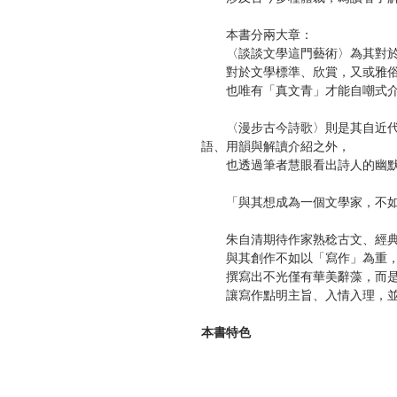
本書分兩大章：
〈談談文學這門藝術〉為其對於
對於文學標準、欣賞，又或雅俗
也唯有「真文青」才能自嘲式介
〈漫步古今詩歌〉則是其自近代
語、用韻與解讀介紹之外，
也透過筆者慧眼看出詩人的幽默
「與其想成為一個文學家，不如
朱自清期待作家熟稔古文、經
與其創作不如以「寫作」為重，
撰寫出不光僅有華美辭藻，而是
讓寫作點明主旨、入情入理，並
本書特色
★中國最富盛名的散文家朱自清
★堪比現代鍾嶸《詩品》，從體