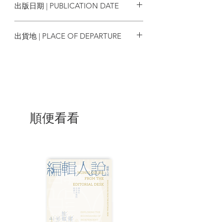
出版日期 | PUBLICATION DATE
而慘死，肉體四分五裂，靈魂則落入地
獄。眼見自己的學術生涯恐怕就要無疾而
2025/08/28
終，愛麗絲決定不擇手段把教授帶回人
出貨地 | PLACE OF DEPARTURE
世，好主持她的論文口試、替她寫完求職
推薦信。
台灣
「魔法學者最不擅長通過地獄的關卡。他
們從來不認為自己有錯，
自以為與眾不同，只想要比別人更優秀，
現在他們有機會證明了──
順便看看
地獄對身處其中的人來說並沒有那麼糟，
這裡就是他們心之所向。」
所上的天才型學生彼得也想要出一份力拯
救教授，儘管摸不清他的動機，兩人的關
係又劍拔弩張，愛麗絲仍勉為其難讓彼得
加入這趟旅程。地獄分為傲慢、欲望、貪
婪、憤怒等八殿，各自收容不同種類的罪
人，有的看似與大學校園一樣和樂，有的
卻是布滿殘虐機關的荒漠。他們必須在其