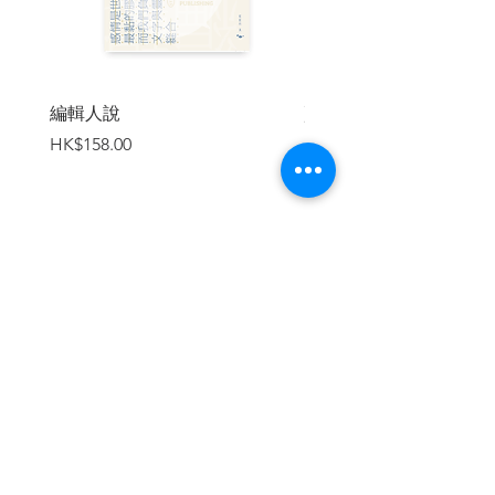
中通過層層考驗，才能找到教授的靈魂，
請求冥王准許他回到人間；若不能在十四
天內歸來，他們自己也將永遠受困地獄。
不論挑戰多大、風險多高，愛麗絲都相信
編輯人說
賣書者言
這是維繫魔法學者職涯、應用畢生所學的
價格
價格
HK$158.00
HK$188.00
唯一出路，所以絕對值得不計代價走完。
然而，地獄深處時而熟悉、時而扭曲的異
變景象，不僅逐漸動搖他們的初衷，也衝
擊他們對魔法、世界與自我的理解……
| 內容節錄 |
加入購物車
十月的劍橋，寒風刺骨，浮雲蔽日。今天
是米迦勒學期開學第一天，愛麗絲．羅本
應在台上講授笛卡兒分離咒的危險性，因
為大學生會為了爭取複習時間，而使用這
種分離咒來無視上廁所的需求，但現在的
她正要出發前往地獄八殿拯救指導教授的
繼續瀏覽
靈魂。