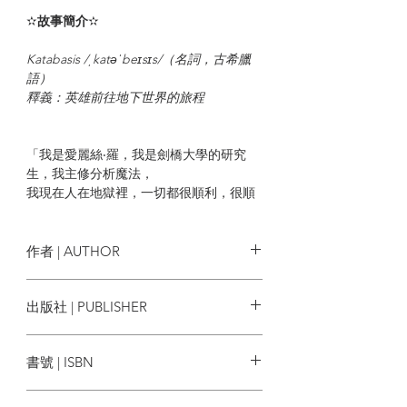
✫
故事簡介
✫
Katabasis /ˌkatəˈbeɪsɪs/（名詞，古希臘
語）
釋義：英雄前往地下世界的旅程
「我是愛麗絲‧羅，我是劍橋大學的研究
生，我主修分析魔法，
我現在人在地獄裡，一切都很順利，很順
利，很順利……」
魔法是研究世上萬物運行法則的艱深學
作者 | AUTHOR
門，也是大學內深受重視且充滿菁英色彩
的科系。博士生愛麗絲在劍橋大學的分析
匡靈秀 R.F. Kuang
出版社 | PUBLISHER
魔法學研究所勤奮地修課、寫論文、做助
教，沒有休閒興趣、不知假期為何物，終
臉譜
於苦盡甘來快要熬到畢業。
書號 | ISBN
然而，她的指導老師、德高望重的格萊姆
9786263156777
斯教授偏偏在此時因為魔法實驗中的失誤