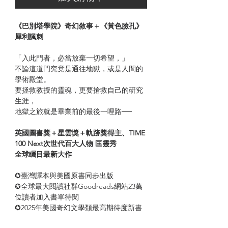
《巴別塔學院》奇幻敘事＋《黃色臉孔》
犀利諷刺
「入此門者，必當放棄一切希望，」
不論這道門究竟是通往地獄，或是人間的
學術殿堂。
要拯救教授的靈魂，更要搶救自己的研究
生涯，
地獄之旅就是畢業前的最後一哩路──
英國圖書獎＋星雲獎＋軌跡獎得主、TIME
100 Next次世代百大人物 匡靈秀
全球矚目最新大作
✪臺灣譯本與美國原書同步出版
✪全球最大閱讀社群Goodreads網站23萬
位讀者加入書單待閱
✪2025年美國奇幻文學類最高期待度新書