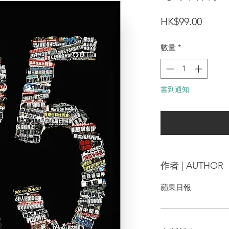
價
HK$99.00
格
數量
*
書到通知
可以訂
作者 | AUTHOR
蘋果日報