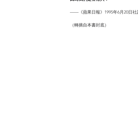
——《蘋果日報》1995年6月20日
（轉摘自本書封底）