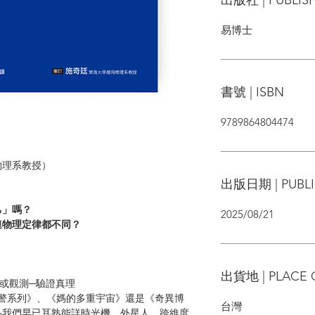
易博士
書號 | ISBN
9789864804474
物理系教授）
出版日期 | PUBLI
己」嗎？
2025/08/21
連物理定律都不同？
？
出貨地 | PLACE 
或觀測─驗證真理
戰警系列》、《媽的多重宇宙》還是《奇異博
台灣
品我們早已耳熟能詳時光機、外星人、跨維度