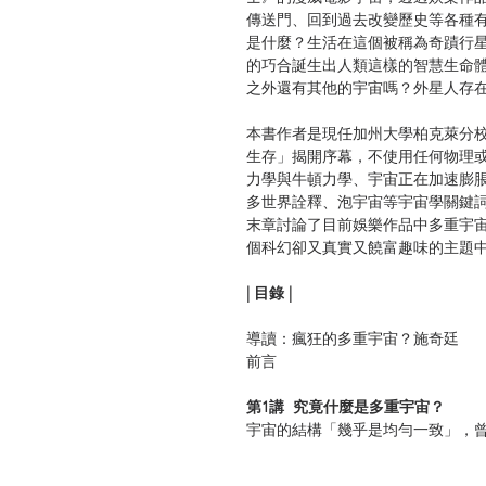
傳送門、回到過去改變歷史等各種
是什麼？生活在這個被稱為奇蹟行
的巧合誕生出人類這樣的智慧生命
之外還有其他的宇宙嗎？外星人存
本書作者是現任加州大學柏克萊分
生存」揭開序幕，不使用任何物理
力學與牛頓力學、宇宙正在加速膨
多世界詮釋、泡宇宙等宇宙學關鍵
末章討論了目前娛樂作品中多重宇
個科幻卻又真實又饒富趣味的主題
| 目錄 |
導讀：瘋狂的多重宇宙？施奇廷
前言
第1講 究竟什麼是多重宇宙？
宇宙的結構「幾乎是均勻一致」，
是否「只有歷史不同的宇宙」？還
位於不同的時空位置或不同維度的