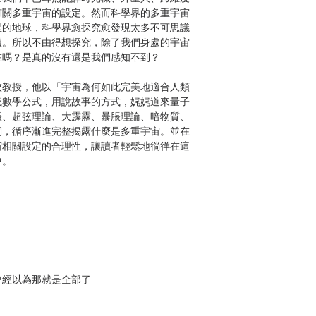
有關多重宇宙的設定。然而科學界的多重宇宙
星的地球，科學界愈探究愈發現太多不可思議
體。所以不由得想探究，除了我們身處的宇宙
在嗎？是真的沒有還是我們感知不到？
校教授，他以「宇宙為何如此完美地適合人類
或數學公式，用說故事的方式，娓娓道來量子
脹、超弦理論、大霹靂、暴脹理論、暗物質、
詞，循序漸進完整揭露什麼是多重宇宙。並在
宙相關設定的合理性，讓讀者輕鬆地徜徉在這
中。
曾經以為那就是全部了
是「連物理定律都不同的宇宙」也存在？
宇宙，都是可能存在的