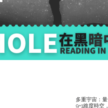
多重宇宙：量
9+1維度時