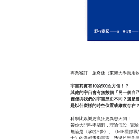
專業審訂：施奇廷（東海大學應用
宇宙其實有10的500次方個！？
其他的宇宙會有無數個「另一個自
僅僅與我們的宇宙歷史不同？還是
是以什麼樣的時空位置或維度存在
科學比娛樂更瘋狂更異想天開！
帶你大開科學腦洞，理論假設─實驗
無論是《哆啦A夢》、《MIB星際
士》的漫威電影宇宙，透過娛樂作